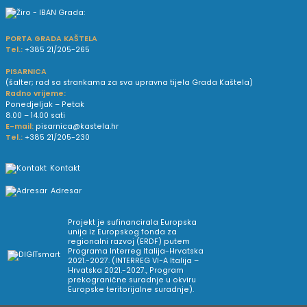
PORTA GRADA KAŠTELA
Tel.:
+385 21/205-265
PISARNICA
(šalter; rad sa strankama za sva upravna tijela Grada Kaštela)
Radno vrijeme:
Ponedjeljak – Petak
8.00 – 14.00 sati
E-mail:
pisarnica@kastela.hr
Tel.:
+385 21/205-230
Kontakt
Adresar
Projekt je sufinancirala Europska
unija iz Europskog fonda za
regionalni razvoj (ERDF) putem
Programa Interreg Italija-Hrvatska
2021.-2027. (INTERREG VI-A Italija –
Hrvatska 2021.-2027., Program
prekogranične suradnje u okviru
Europske teritorijalne suradnje).