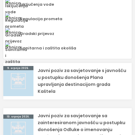
Isključenja vode
Regulacija prometa
Gradski prijevoz
Sanitarna i zaštita okoliša
Navigacija
9. srpnja 2026.
Javni poziv za savjetovanje s javnošću
objava
u postupku donošenja Plana
upravljanja destinacijom grada
Kaštela
Javni poziv za savjetovanje sa
10. srpnja 2026.
zainteresiranom javnošću u postupku
donošenja Odluke o imenovanju