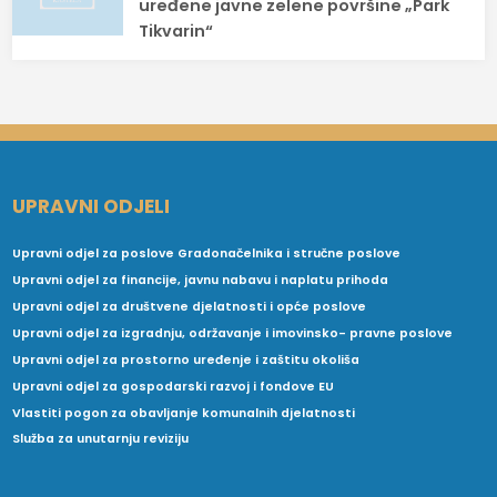
uređene javne zelene površine „Park
Tikvarin“
UPRAVNI ODJELI
Upravni odjel za poslove Gradonačelnika i stručne poslove
Upravni odjel za financije, javnu nabavu i naplatu prihoda
Upravni odjel za društvene djelatnosti i opće poslove
Upravni odjel za izgradnju, održavanje i imovinsko- pravne poslove
Upravni odjel za prostorno uređenje i zaštitu okoliša
Upravni odjel za gospodarski razvoj i fondove EU
Vlastiti pogon za obavljanje komunalnih djelatnosti
Služba za unutarnju reviziju