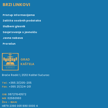
BRZI LINKOVI
Pristup informacijama
Zaštita osobnih podataka
Službeni glasnik
Savjetovanje s javnošću
Javna nabava
Proračun
GRAD
KAŠTELA
Braće Radić 1, 21212 Kaštel Sućurac
Tel.:
+385 21/205-205
Fax.:
+385 21/224-201
OIB:
08727843572
MB:
02580993
Žiro - IBAN:
HR79 2390 0011 8181 0000 4