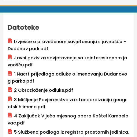
Datoteke
Izvješće o provedenom savjetovanju s javnošću -
Dudanov park.pdf
Javni poziv za savjetovanje sa zainteresiranom ja
vnošću.pdf
1 Nacrt prijedloga odluke o imenovanju Dudanovo
g parka.pdf
2 Obrazloženje odluke.pdf
3 Mišljenje Povjerenstva za standardizaciju geogr
afskih imena.pdf
4 Zaključak Vijeća mjesnog obora Kaštel Kambelo
vac.pdf
5 Službena podloga iz registra prostornih jedinica.