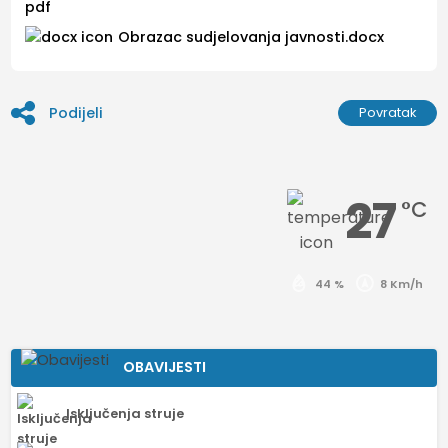
pdf
Obrazac sudjelovanja javnosti.docx
Podijeli
Povratak
27
°C
44 %
8 Km/h
OBAVIJESTI
Isključenja struje