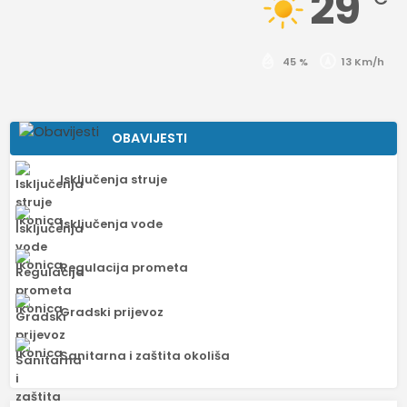
29
45 %
13 Km/h
OBAVIJESTI
Isključenja struje
Isključenja vode
Regulacija prometa
Gradski prijevoz
Sanitarna i zaštita okoliša