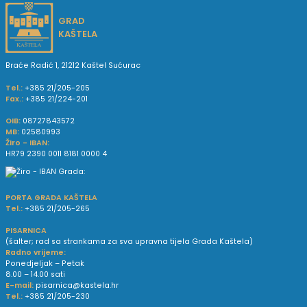
GRAD
KAŠTELA
Braće Radić 1, 21212 Kaštel Sućurac
Tel.:
+385 21/205-205
Fax.:
+385 21/224-201
OIB:
08727843572
MB:
02580993
Žiro - IBAN:
HR79 2390 0011 8181 0000 4
PORTA GRADA KAŠTELA
Tel.:
+385 21/205-265
PISARNICA
(šalter; rad sa strankama za sva upravna tijela Grada Kaštela)
Radno vrijeme:
Ponedjeljak – Petak
8.00 – 14.00 sati
E-mail:
pisarnica@kastela.hr
Tel.:
+385 21/205-230