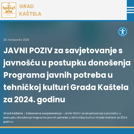
Preskoči
GRAD
na
KAŠTELA
sadržaj
Open 
20. listopada 2023.
JAVNI POZIV za savjetovanje s
javnošću u postupku donošenja
Programa javnih potreba u
tehničkoj kulturi Grada Kaštela
za 2024. godinu
Grad Kaštela
>
Zatvorena savjetovanja
> JAVNI POZIV za savjetovanje s javnošću u
postupku donošenja Programa javnih potreba u tehničkoj kulturi Grada Kaštela za 2024.
godinu