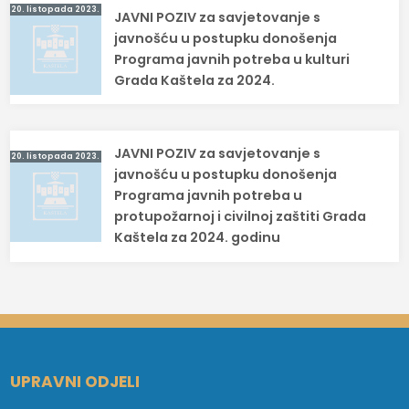
Navigacija
20. listopada 2023.
JAVNI POZIV za savjetovanje s
objava
javnošću u postupku donošenja
Programa javnih potreba u kulturi
Grada Kaštela za 2024.
JAVNI POZIV za savjetovanje s
20. listopada 2023.
javnošću u postupku donošenja
Programa javnih potreba u
protupožarnoj i civilnoj zaštiti Grada
Kaštela za 2024. godinu
UPRAVNI ODJELI