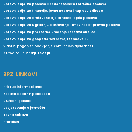
Upravni odjel za poslove Gradonačelnika i stručne poslove
Upravni odjel za financije, javnu nabavu i naplatu prihoda
Upravni odjel za društvene djelatnosti i opće poslove
Upravni odjel za izgradnju, održavanje i imovinsko- pravne poslove
Upravni odjel za prostorno uređenje i zaštitu okoliša
Upravni odjel za gospodarski razvoj i fondove EU
Vlastiti pogon za obavljanje komunalnih djelatnosti
Služba za unutarnju reviziju
BRZI LINKOVI
Pristup informacijama
Zaštita osobnih podataka
Službeni glasnik
Savjetovanje s javnošću
Javna nabava
Proračun