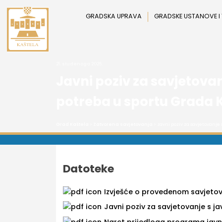
Preskoči
na
GRADSKA UPRAVA
GRADSKE USTANOVE I
sadržaj
21. studenoga 2025.
Javni poziv za savjetov
potreba u sportu Grada K
Grad Kaštela
>
Zatvorena savjetovanja
> Javni poziv za savjetovanj
Datoteke
Izvješće o provedenom savjetov
Javni poziv za savjetovanje s j
Narct prijedloga programa javn