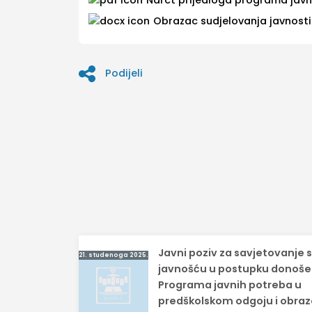
Obrazac sudjelovanja javnosti
Podijeli
Navigacija
Javni poziv za savjetovanje 
21. studenoga 2025.
objava
javnošću u postupku donoše
Programa javnih potreba u
predškolskom odgoju i obra