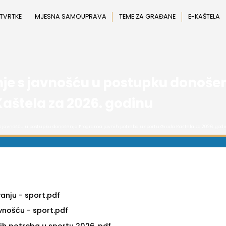
 TVRTKE
MJESNA SAMOUPRAVA
TEME ZA GRAĐANE
E-KAŠTELA
anje s javnošću u postupku donoš
aštela za 2026. godinu
e s javnošću u postupku donošenja Programa javnih potreba u sportu Grada Kaštela za 2026. god
anju - sport.pdf
avnošću - sport.pdf
ih potreba u sportu 2026..pdf