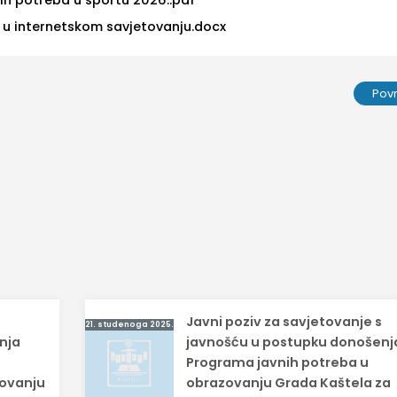
 u internetskom savjetovanju.docx
Pov
s
Javni poziv za savjetovanje s
21. studenoga 2025.
nja
javnošću u postupku donošenj
Programa javnih potreba u
zovanju
obrazovanju Grada Kaštela za