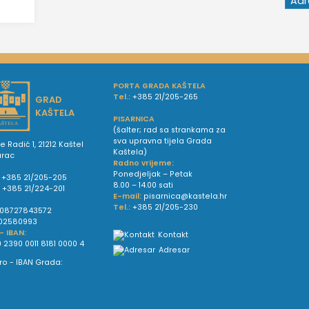
PORTA GRADA KAŠTELA
Tel.:
+385 21/205-265
GRAD
KAŠTELA
PISARNICA
(šalter; rad sa strankama za
sva upravna tijela Grada
e Radić 1, 21212 Kaštel
Kaštela)
urac
Radno vrijeme:
Ponedjeljak – Petak
+385 21/205-205
8.00 – 14.00 sati
:
+385 21/224-201
E-mail:
pisarnica@kastela.hr
Tel.:
+385 21/205-230
08727843572
02580993
 - IBAN:
Kontakt
 2390 0011 8181 0000 4
Adresar