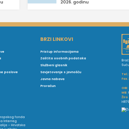
nu
2026. godinu
BRZI LINKOVI
ove
Pristup informacijama
a
Zaštita osobnih podataka
Brać
Suć
Službeni glasnik
vne poslove
Savjetovanje s javnošću
Tel.:
Fax.
Javna nabava
Proračun
OIB:
MB:
Žiro
HR79
Europskog fonda
a Interreg
talija – Hrvatska