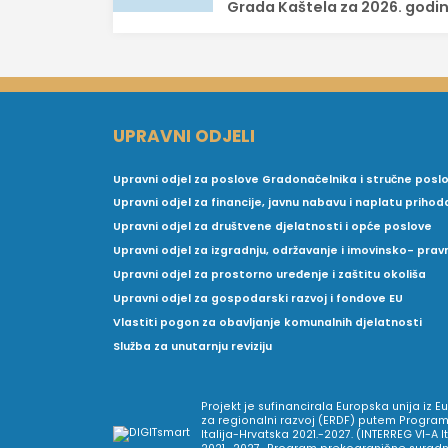
Grada Kaštela za 2026. godi
UPRAVNI ODJELI
Upravni odjel za poslove Gradonačelnika i stručne posl
Upravni odjel za financije, javnu nabavu i naplatu prihod
Upravni odjel za društvene djelatnosti i opće poslove
Upravni odjel za izgradnju, održavanje i imovinsko- pra
Upravni odjel za prostorno uređenje i zaštitu okoliša
Upravni odjel za gospodarski razvoj i fondove EU
Vlastiti pogon za obavljanje komunalnih djelatnosti
Služba za unutarnju reviziju
Projekt je sufinancirala Europska unija iz 
za regionalni razvoj (ERDF) putem Program
Italija-Hrvatska 2021.-2027. (INTERREG VI-A I