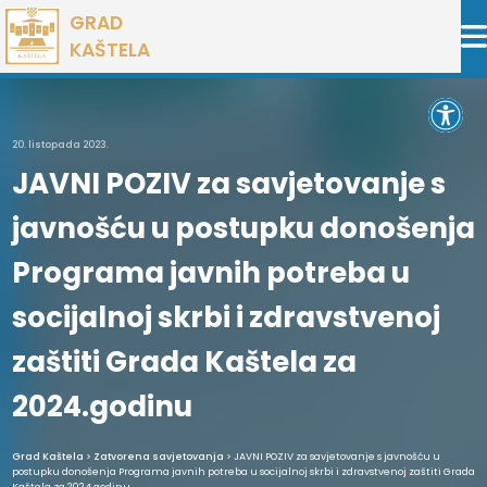
Preskoči
GRAD
na
KAŠTELA
sadržaj
Open 
20. listopada 2023.
JAVNI POZIV za savjetovanje s
javnošću u postupku donošenja
Programa javnih potreba u
socijalnoj skrbi i zdravstvenoj
zaštiti Grada Kaštela za
2024.godinu
Grad Kaštela
>
Zatvorena savjetovanja
> JAVNI POZIV za savjetovanje s javnošću u
postupku donošenja Programa javnih potreba u socijalnoj skrbi i zdravstvenoj zaštiti Grada
Kaštela za 2024.godinu