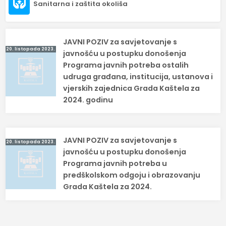
Sanitarna i zaštita okoliša
Navigacija
JAVNI POZIV za savjetovanje s
20. listopada 2023.
objava
javnošću u postupku donošenja
Programa javnih potreba ostalih
udruga građana, institucija, ustanova i
vjerskih zajednica Grada Kaštela za
2024. godinu
JAVNI POZIV za savjetovanje s
20. listopada 2023.
javnošću u postupku donošenja
Programa javnih potreba u
predškolskom odgoju i obrazovanju
Grada Kaštela za 2024.