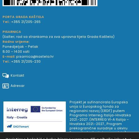
PORTA GRADA KAŠTELA
Tel.:
+385 21/205-265
PISARNICA
(šalter; rad sa strankama za sva upravna tijela Grada Kaštela)
Radno vrijeme:
Ponedjeljak – Petak
8.00 – 14.00 sati
E-mail:
pisarnica@kastela.hr
Tel.:
+385 21/205-230
Kontakt
Adresar
Projekt je sufinancirala Europska
unija iz Europskog fonda za
regionalni razvoj (ERDF) putem
Programa Interreg Italija-Hrvatska
2021.-2027. (INTERREG VI-A Italija –
Hrvatska 2021.-2027., Program
prekogranične suradnje u okviru
Europske teritorijalne suradnje).