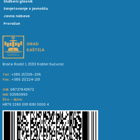
Službeni glasnik
Savjetovanje s javnošću
Javna nabava
Proračun
GRAD
KAŠTELA
Braće Radić 1, 21212 Kaštel Sućurac
Tel.:
+385 21/205-205
Fax.:
+385 21/224-201
OIB:
08727843572
MB:
02580993
Žiro - IBAN:
HR79 2390 0011 8181 0000 4