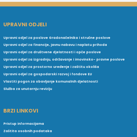
UPRAVNI ODJELI
Upravni odjel za poslove Gradonačelnika i stručne poslove
Upravni odjel za financije, javnu nabavu i naplatu prihoda
Upravni odjel za društvene djelatnosti i opće poslove
Upravni odjel za izgradnju, održavanje i imovinsko- pravne poslove
Upravni odjel za prostorno uređenje i zaštitu okoliša
Upravni odjel za gospodarski razvoj i fondove EU
Vlastiti pogon za obavljanje komunalnih djelatnosti
Služba za unutarnju reviziju
BRZI LINKOVI
Pristup informacijama
Zaštita osobnih podataka