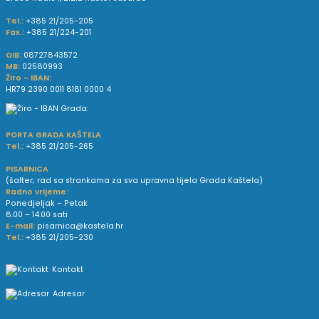
Tel.:
+385 21/205-205
Fax.:
+385 21/224-201
OIB:
08727843572
MB:
02580993
Žiro - IBAN:
HR79 2390 0011 8181 0000 4
PORTA GRADA KAŠTELA
Tel.:
+385 21/205-265
PISARNICA
(šalter; rad sa strankama za sva upravna tijela Grada Kaštela)
Radno vrijeme:
Ponedjeljak – Petak
8.00 – 14.00 sati
E-mail:
pisarnica@kastela.hr
Tel.:
+385 21/205-230
Kontakt
Adresar