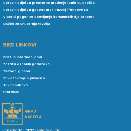
Upravni odjel za prostorno uređenje i zaštitu okoliša
Upravni odjel za gospodarski razvoj i fondove EU
Vlastiti pogon za obavljanje komunalnih djelatnosti
Služba za unutarnju reviziju
BRZI LINKOVI
Pristup informacijama
Zaštita osobnih podataka
Službeni glasnik
Savjetovanje s javnošću
Javna nabava
Proračun
GRAD
KAŠTELA
Braće Radić 1, 21212 Kaštel Sućurac