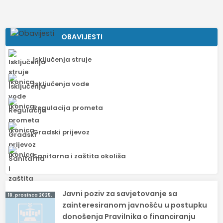
OBAVIJESTI
Isključenja struje
Isključenja vode
Regulacija prometa
Gradski prijevoz
Sanitarna i zaštita okoliša
Navigacija
Javni poziv za savjetovanje sa
18. prosinca 2025.
objava
zainteresiranom javnošću u postupku
donošenja Pravilnika o financiranju