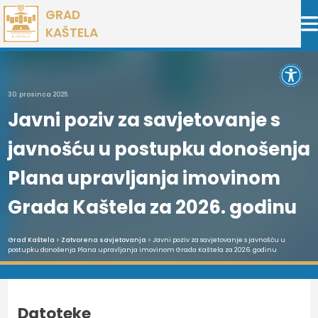
Preskoči
GRAD
na
KAŠTELA
sadržaj
Open 
30. prosinca 2025.
Javni poziv za savjetovanje s
javnošću u postupku donošenja
Plana upravljanja imovinom
Grada Kaštela za 2026. godinu
Grad Kaštela
>
Zatvorena savjetovanja
> Javni poziv za savjetovanje s javnošću u
postupku donošenja Plana upravljanja imovinom Grada Kaštela za 2026. godinu
Datoteke