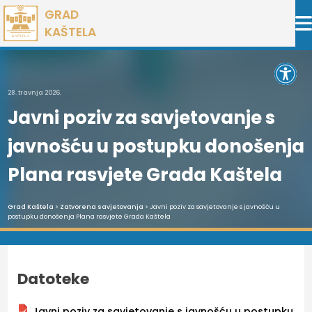
Preskoči
GRAD
na
KAŠTELA
sadržaj
Open 
28. travnja 2026.
Javni poziv za savjetovanje s
javnošću u postupku donošenja
Plana rasvjete Grada Kaštela
Grad Kaštela
>
Zatvorena savjetovanja
> Javni poziv za savjetovanje s javnošću u
postupku donošenja Plana rasvjete Grada Kaštela
Datoteke
Javni poziv za savjetovanje s javnošću u postupku