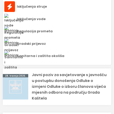
Isključenja struje
Isključenja vode
Regulacija prometa
Gradski prijevoz
Sanitarna i zaštita okoliša
Navigacija
Javni poziv za savjetovanje s javnošću
28. travnja 2026.
objava
u postupku donošenja Odluke o
izmjeni Odluke o izboru članova vijeća
mjesnih odbora na području Grada
Kaštela