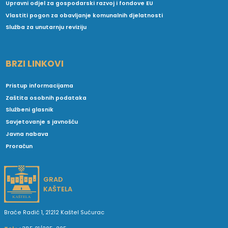
Upravni odjel za gospodarski razvoj i fondove EU
Vlastiti pogon za obavljanje komunalnih djelatnosti
Služba za unutarnju reviziju
BRZI LINKOVI
Pristup informacijama
Zaštita osobnih podataka
Službeni glasnik
Savjetovanje s javnošću
Javna nabava
Proračun
GRAD
KAŠTELA
Braće Radić 1, 21212 Kaštel Sućurac