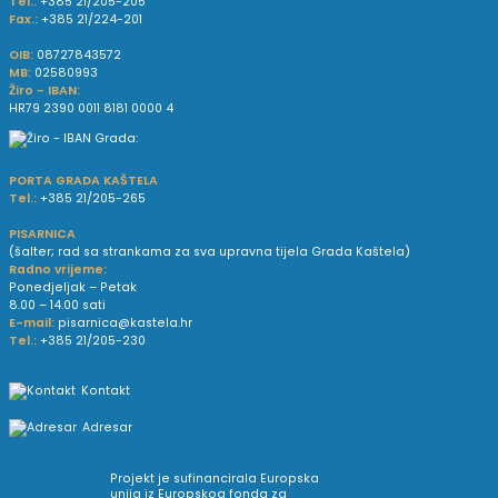
Tel.:
+385 21/205-205
Fax.:
+385 21/224-201
OIB:
08727843572
MB:
02580993
Žiro - IBAN:
HR79 2390 0011 8181 0000 4
PORTA GRADA KAŠTELA
Tel.:
+385 21/205-265
PISARNICA
(šalter; rad sa strankama za sva upravna tijela Grada Kaštela)
Radno vrijeme:
Ponedjeljak – Petak
8.00 – 14.00 sati
E-mail:
pisarnica@kastela.hr
Tel.:
+385 21/205-230
Kontakt
Adresar
Projekt je sufinancirala Europska
unija iz Europskog fonda za