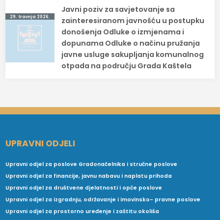
Javni poziv za savjetovanje sa
29. travnja 2026.
zainteresiranom javnošću u postupku
donošenja Odluke o izmjenama i
dopunama Odluke o načinu pružanja
javne usluge sakupljanja komunalnog
otpada na području Grada Kaštela
UPRAVNI ODJELI
Upravni odjel za poslove Gradonačelnika i stručne poslove
Upravni odjel za financije, javnu nabavu i naplatu prihoda
Upravni odjel za društvene djelatnosti i opće poslove
Upravni odjel za izgradnju, održavanje i imovinsko- pravne poslove
Upravni odjel za prostorno uređenje i zaštitu okoliša