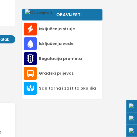
OBAVIJESTI
Isključenja struje
ratak
Isključenja vode
Regulacija prometa
Gradski prijevoz
Sanitarna i zaštita okoliša
a
a