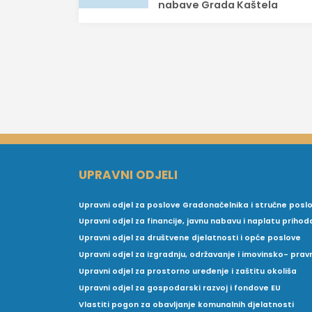
nabave Grada Kaštela
UPRAVNI ODJELI
Upravni odjel za poslove Gradonačelnika i stručne posl
Upravni odjel za financije, javnu nabavu i naplatu prihod
Upravni odjel za društvene djelatnosti i opće poslove
Upravni odjel za izgradnju, održavanje i imovinsko- pra
Upravni odjel za prostorno uređenje i zaštitu okoliša
Upravni odjel za gospodarski razvoj i fondove EU
Vlastiti pogon za obavljanje komunalnih djelatnosti