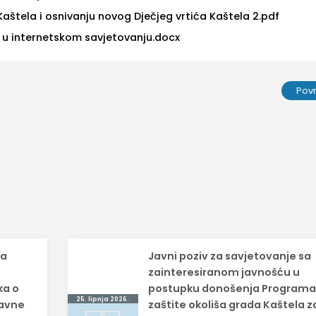
Kaštela i osnivanju novog Dječjeg vrtića Kaštela 2.pdf
 u internetskom savjetovanju.docx
Pov
sa
Javni poziv za savjetovanje sa
zainteresiranom javnošću u
ka o
postupku donošenja Program
25. lipnja 2026.
tavne
zaštite okoliša grada Kaštela z