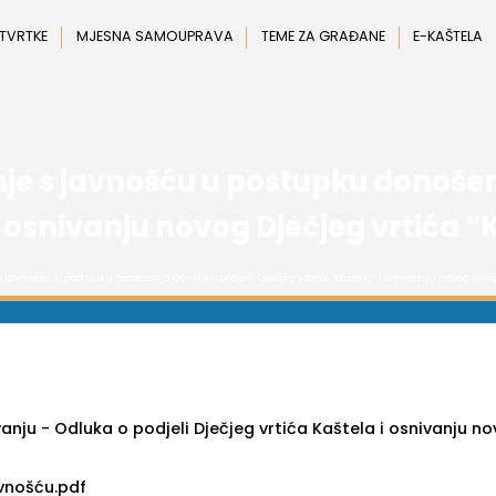
 TVRTKE
MJESNA SAMOUPRAVA
TEME ZA GRAĐANE
E-KAŠTELA
nje s javnošću u postupku donošen
i osnivanju novog Dječjeg vrtića “
s javnošću u postupku donošenja Odluke o podjeli Dječjeg vrtića “Kaštela” i osnivanju novog Dječj
nju - Odluka o podjeli Dječjeg vrtića Kaštela i osnivanju n
avnošću.pdf