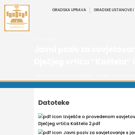
Preskoči
na
GRADSKA UPRAVA
GRADSKE USTANOVE I
sadržaj
25. lipnja 2026.
Javni poziv za savjetova
Dječjeg vrtića “Kaštela” 
Grad Kaštela
>
Zatvorena savjetovanja
> Javni poziv za savjetovanje 
Datoteke
Izvješće o provedenom savjetova
Dječjeg vrtića Kaštela 2.pdf
Javni poziv za savjetovanje s j