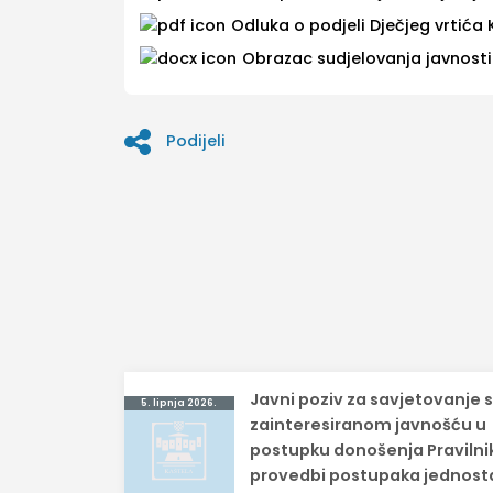
Odluka o podjeli Dječjeg vrtića 
Obrazac sudjelovanja javnosti
Podijeli
Navigacija
Javni poziv za savjetovanje 
5. lipnja 2026.
objava
zainteresiranom javnošću u
postupku donošenja Pravilni
provedbi postupaka jednos