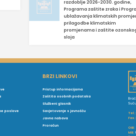
razdoblje 2026-2030. godine,
Programa zaštite zraka i Prog
ublažavanja klimatskih promje
prilagodbe klimatskim
promjenama i zaštite ozonsko
sloja
BRZI LINKOVI
ove
Pristup informacijama
a
Zaštita osobnih podataka
Brać
Suć
Službeni glasnik
vne poslove
Savjetovanje s javnošću
Tel.:
Fax.
Javna nabava
Proračun
OIB:
MB: