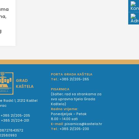
rama
na,
g
PORTA GRADA KAŠTELA
Tel.:
+385 21/205-265
GRAD
KAŠTELA
PISARNICA
(šalter; rad sa strankama za
sva upravna tijela Grada
e Radić 1, 21212 Kaštel
Kaštela)
urac
Radno vrijeme:
Ponedjeljak – Petak
+385 21/205-205
8.00 – 14.00 sati
:
+385 21/224-201
E-mail:
pisarnica@kastela.hr
Tel.:
+385 21/205-230
08727843572
02580993