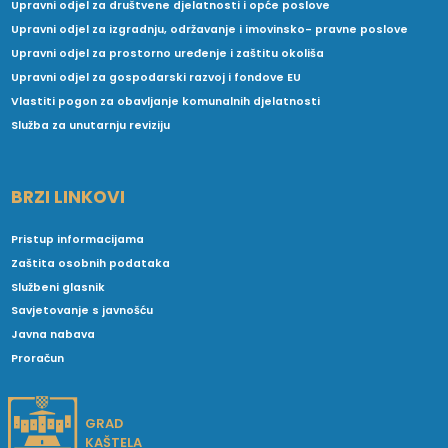
Upravni odjel za društvene djelatnosti i opće poslove
Upravni odjel za izgradnju, održavanje i imovinsko- pravne poslove
Upravni odjel za prostorno uređenje i zaštitu okoliša
Upravni odjel za gospodarski razvoj i fondove EU
Vlastiti pogon za obavljanje komunalnih djelatnosti
Služba za unutarnju reviziju
BRZI LINKOVI
Pristup informacijama
Zaštita osobnih podataka
Službeni glasnik
Savjetovanje s javnošću
Javna nabava
Proračun
GRAD
KAŠTELA