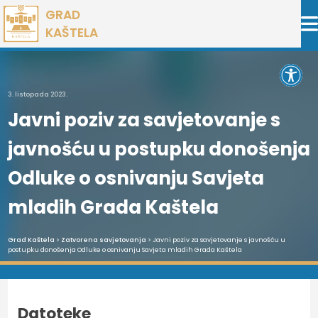
Preskoči
GRAD
na
KAŠTELA
sadržaj
Open 
3. listopada 2023.
Javni poziv za savjetovanje s
javnošću u postupku donošenja
Odluke o osnivanju Savjeta
mladih Grada Kaštela
Grad Kaštela
>
Zatvorena savjetovanja
> Javni poziv za savjetovanje s javnošću u
postupku donošenja Odluke o osnivanju Savjeta mladih Grada Kaštela
Datoteke