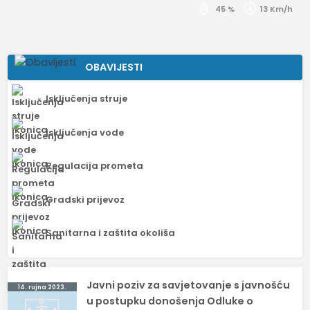
45 %
13 Km/h
OBAVIJESTI
Isključenja struje
Isključenja vode
Regulacija prometa
Gradski prijevoz
Sanitarna i zaštita okoliša
Navigacija
Javni poziv za savjetovanje s javnošću
14. rujna 2023.
objava
u postupku donošenja Odluke o