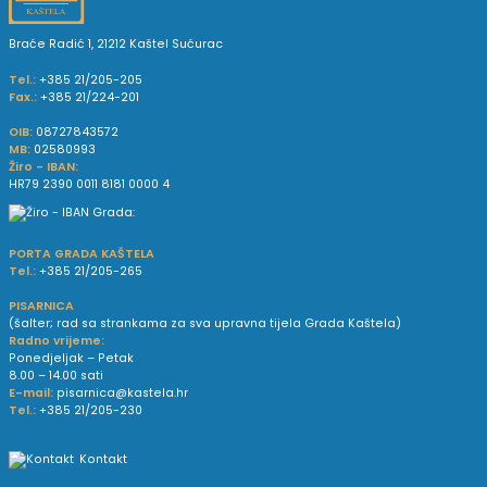
Braće Radić 1, 21212 Kaštel Sućurac
Tel.:
+385 21/205-205
Fax.:
+385 21/224-201
OIB:
08727843572
MB:
02580993
Žiro - IBAN:
HR79 2390 0011 8181 0000 4
PORTA GRADA KAŠTELA
Tel.:
+385 21/205-265
PISARNICA
(šalter; rad sa strankama za sva upravna tijela Grada Kaštela)
Radno vrijeme:
Ponedjeljak – Petak
8.00 – 14.00 sati
E-mail:
pisarnica@kastela.hr
Tel.:
+385 21/205-230
Kontakt