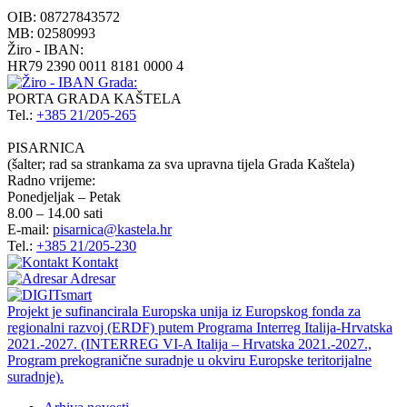
OIB:
08727843572
MB:
02580993
Žiro - IBAN:
HR79 2390 0011 8181 0000 4
PORTA GRADA KAŠTELA
Tel.:
+385 21/205-265
PISARNICA
(šalter; rad sa strankama za sva upravna tijela Grada Kaštela)
Radno vrijeme:
Ponedjeljak – Petak
8.00 – 14.00 sati
E-mail:
pisarnica@kastela.hr
Tel.:
+385 21/205-230
Kontakt
Adresar
Projekt je sufinancirala Europska unija iz Europskog fonda za
regionalni razvoj (ERDF) putem Programa Interreg Italija-Hrvatska
2021.-2027. (INTERREG VI-A Italija – Hrvatska 2021.-2027.,
Program prekogranične suradnje u okviru Europske teritorijalne
suradnje).