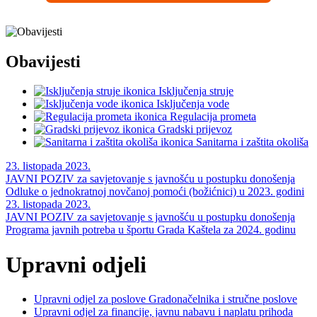
Obavijesti
Isključenja struje
Isključenja vode
Regulacija prometa
Gradski prijevoz
Sanitarna i zaštita okoliša
Navigacija
23. listopada 2023.
JAVNI POZIV za savjetovanje s javnošću u postupku donošenja
objava
Odluke o jednokratnoj novčanoj pomoći (božićnici) u 2023. godini
23. listopada 2023.
JAVNI POZIV za savjetovanje s javnošću u postupku donošenja
Programa javnih potreba u športu Grada Kaštela za 2024. godinu
Upravni odjeli
Upravni odjel za poslove Gradonačelnika i stručne poslove
Upravni odjel za financije, javnu nabavu i naplatu prihoda