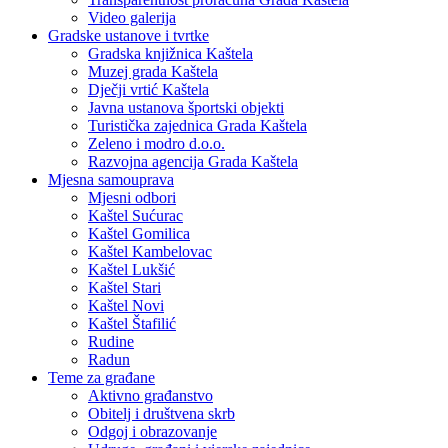
Video galerija
Gradske ustanove i tvrtke
Gradska knjižnica Kaštela
Muzej grada Kaštela
Dječji vrtić Kaštela
Javna ustanova športski objekti
Turistička zajednica Grada Kaštela
Zeleno i modro d.o.o.
Razvojna agencija Grada Kaštela
Mjesna samouprava
Mjesni odbori
Kaštel Sućurac
Kaštel Gomilica
Kaštel Kambelovac
Kaštel Lukšić
Kaštel Stari
Kaštel Novi
Kaštel Štafilić
Rudine
Radun
Teme za građane
Aktivno građanstvo
Obitelj i društvena skrb
Odgoj i obrazovanje