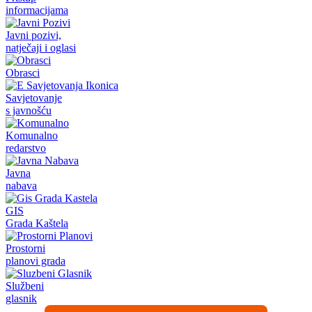
informacijama
Javni pozivi,
natječaji i oglasi
Obrasci
Savjetovanje
s javnošću
Komunalno
redarstvo
Javna
nabava
GIS
Grada Kaštela
Prostorni
planovi grada
Službeni
glasnik