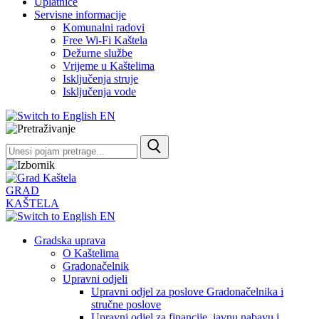
Uplatnice
Servisne informacije
Komunalni radovi
Free Wi-Fi Kaštela
Dežurne službe
Vrijeme u Kaštelima
Isključenja struje
Isključenja vode
EN
GRAD
KAŠTELA
EN
Gradska uprava
O Kaštelima
Gradonačelnik
Upravni odjeli
Upravni odjel za poslove Gradonačelnika i
stručne poslove
Upravni odjel za financije, javnu nabavu i