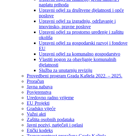
naplatu prihoda
Upravni odjel za društvene djelatnosti i opće
poslove
Upravni odjel za izgradnju, održavanje i
imovinsko- pravne poslove
Upravni odjel za prostorno uređenje i zaštitu
okoliša
Upravni odjel za gospodarski razvoj i fondove
EU
Upravni odjel za komunalno gospodarstvo
Vlastiti pogon za obavljanje komunalnih
djelatnosti
Služba za unutarnju reviziju
Provedbeni program Grada Kaštela 2022. – 2025.
Proračun
Javna nabava
Povjerenstva
Uredovno radno vrijeme
EU Projekti
Gradsko vijeće
Važni akti
Zaštita osobnih podataka
Javni pozivi, natječaji i oglasi
Etički kodeks
Transparentnost proračuna Grada Kaštela