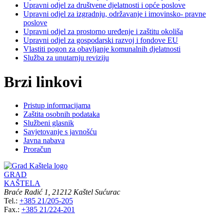
Upravni odjel za društvene djelatnosti i opće poslove
Upravni odjel za izgradnju, održavanje i imovinsko- pravne
poslove
Upravni odjel za prostorno uređenje i zaštitu okoliša
Upravni odjel za gospodarski razvoj i fondove EU
Vlastiti pogon za obavljanje komunalnih djelatnosti
Služba za unutarnju reviziju
Brzi linkovi
Pristup informacijama
Zaštita osobnih podataka
Službeni glasnik
Savjetovanje s javnošću
Javna nabava
Proračun
GRAD
KAŠTELA
Braće Radić 1, 21212 Kaštel Sućurac
Tel.:
+385 21/205-205
Fax.:
+385 21/224-201