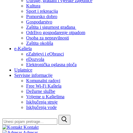
Udruge, građani i vjerske zajednice
Kultura
Sport i rekreacija
Pomorsko dobro
Gospodarstvo
Zaštita i sigurnost građana
Održivo gospodarenje otpadom
Osoba za nepravilnosti
Zaštita okoliša
e-Kaštela
eZahtjevi i eObrasci
eDozvola
Elektronička oglasna ploča
Uplatnice
Servisne informacije
Komunalni radovi
Free Wi-Fi Kaštela
Dežurne službe
Vrijeme u Kaštelima
Isključenja struje
Isključenja vode
Kontakt
Adresar