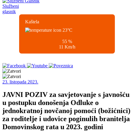
Službeni
glasnik
Kaštela
23
°C
55 %
11 Km/h
23. listopada 2023.
JAVNI POZIV za savjetovanje s javnošću
u postupku donošenja Odluke o
jednokratnoj novčanoj pomoći (božićnici)
za roditelje i udovice poginulih branitelja
Domovinskog rata u 2023. godini