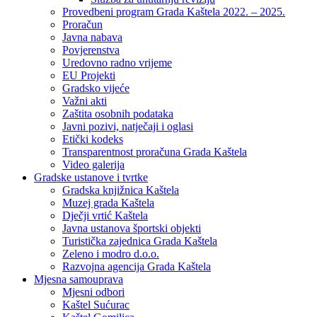
Provedbeni program Grada Kaštela 2022. – 2025.
Proračun
Javna nabava
Povjerenstva
Uredovno radno vrijeme
EU Projekti
Gradsko vijeće
Važni akti
Zaštita osobnih podataka
Javni pozivi, natječaji i oglasi
Etički kodeks
Transparentnost proračuna Grada Kaštela
Video galerija
Gradske ustanove i tvrtke
Gradska knjižnica Kaštela
Muzej grada Kaštela
Dječji vrtić Kaštela
Javna ustanova športski objekti
Turistička zajednica Grada Kaštela
Zeleno i modro d.o.o.
Razvojna agencija Grada Kaštela
Mjesna samouprava
Mjesni odbori
Kaštel Sućurac