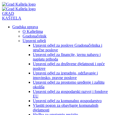
Preskoči
na
sadržaj
GRAD
KAŠTELA
Gradska uprava
O Kaštelima
Gradonačelnik
Upravni odjeli
Upravni odjel za poslove Gradonačelnika i
stručne poslove
Upravni odjel za financije, javnu nabavu i
naplatu prihoda
Upravni odjel za društvene djelatnosti i opće
poslove
Upravni odjel za izgradnju, održavanje i
imovinsko- pravne poslove
Upravni odjel za prostorno uređenje i zaštitu
okoliša
Upravni odjel za gospodarski razvoj i fondove
EU
Upravni odjel za komunalno gospodarstvo
Vlastiti pogon za obavljanje komunalnih
djelatnosti
Služba za unutarnju reviziju