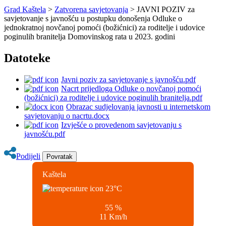
Grad Kaštela
>
Zatvorena savjetovanja
> JAVNI POZIV za
savjetovanje s javnošću u postupku donošenja Odluke o
jednokratnoj novčanoj pomoći (božićnici) za roditelje i udovice
poginulih branitelja Domovinskog rata u 2023. godini
Datoteke
Javni poziv za savjetovanje s javnošću.pdf
Nacrt prijedloga Odluke o novčanoj pomoći
(božićnici) za roditelje i udovice poginulih branitelja.pdf
Obrazac sudjelovanja javnosti u internetskom
savjetovanju o nacrtu.docx
Izvješće o provedenom savjetovanju s
javnošću.pdf
Podijeli
Povratak
Kaštela
23
°C
55 %
11 Km/h