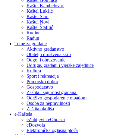
Kaštel Gomilica
Kaštel Kambelovac
Kaštel Lukšić
Kaštel Stari
Kaštel Novi
Kaštel Štafilić
Rudine
Radun
Teme za građane
Aktivno građanstvo
Obitelj i društvena skrb
Odgoj i obrazovanje
Udruge, građani i vjerske zajednice
Kultura
Sport i rekreacija
Pomorsko dobro
Gospodarstvo
Zaštita i sigurnost građana
Održivo gospodarenje otpadom
Osoba za nepravilnosti
Zaštita okoliša
e-Kaštela
eZahtjevi i eObrasci
eDozvola
Elektronička oglasna ploča