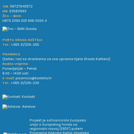
OIB:
08727843572
MB:
02580993
Žiro - IBAN:
HR79 2390 0011 8181 0000 4
PORTA GRADA KAŠTELA
Tel.:
+385 21/205-265
PISARNICA
(šalter; rad sa strankama za sva upravna tijela Grada Kaštela)
Radno vrijeme:
Ponedjeljak – Petak
8.00 – 14.00 sati
E-mail:
pisarnica@kastela.hr
Tel.:
+385 21/205-230
Kontakt
Adresar
Projekt je sufinancirala Europska
unija iz Europskog fonda za
regionalni razvoj (ERDF) putem
Programa Interreg Italija-Hrvatska