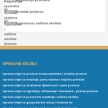
Regulacija prometa
Gradski prijevoz
Sanitarna i zaštita okoliša
UPRAVNI ODJELI
Upravni odjel za poslove Gradonačelnika i stručne poslove
Upravni odjel za financije, javnu nabavu i naplatu prihoda
Upravni odjel za društvene djelatnosti i opće poslove
Upravni odjel za izgradnju, održavanje i imovinsko- pravne poslove
Upravni odjel za prostorno uređenje i zaštitu okoliša
Upravni odjel za gospodarski razvoj i fondove EU