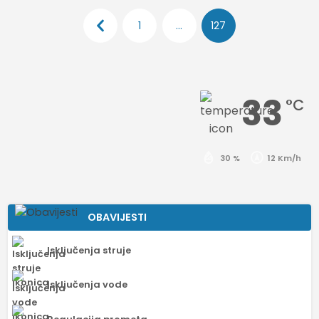
Brojevi
1
…
127
stranica
objava
33
°C
30 %
12 Km/h
OBAVIJESTI
Isključenja struje
Isključenja vode