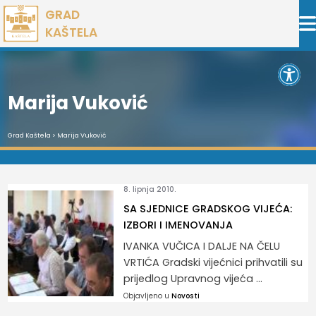
Preskoči
GRAD
na
KAŠTELA
sadržaj
Open 
Marija Vuković
Grad Kaštela
>
Marija Vuković
8. lipnja 2010.
SA SJEDNICE GRADSKOG VIJEĆA:
IZBORI I IMENOVANJA
IVANKA VUČICA I DALJE NA ČELU
VRTIĆA Gradski vijećnici prihvatili su
prijedlog Upravnog vijeća ...
Objavljeno u
Novosti