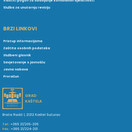
Vlastiti pogon za obavljanje komunalnih djelatnosti
Služba za unutarnju reviziju
BRZI LINKOVI
Pristup informacijama
Zaštita osobnih podataka
Službeni glasnik
Savjetovanje s javnošću
Javna nabava
Proračun
GRAD
KAŠTELA
Braće Radić 1, 21212 Kaštel Sućurac
Tel.:
+385 21/205-205
Fax.:
+385 21/224-201