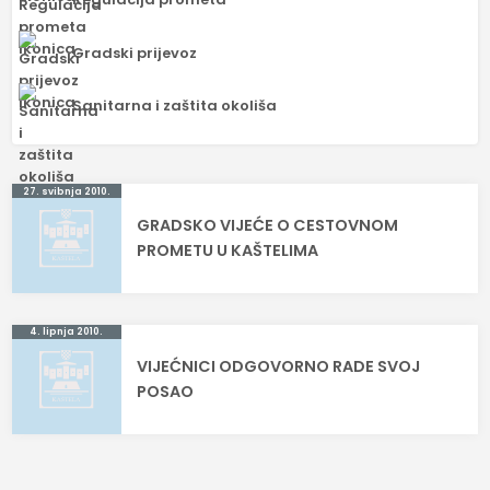
Gradski prijevoz
Sanitarna i zaštita okoliša
Navigacija
27. svibnja 2010.
GRADSKO VIJEĆE O CESTOVNOM
objava
PROMETU U KAŠTELIMA
4. lipnja 2010.
VIJEĆNICI ODGOVORNO RADE SVOJ
POSAO