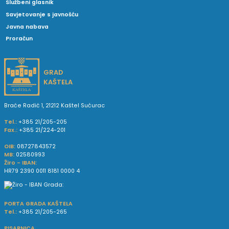
Službeni glasnik
Savjetovanje s javnošću
Javna nabava
Proračun
GRAD
KAŠTELA
Braće Radić 1, 21212 Kaštel Sućurac
Tel.:
+385 21/205-205
Fax.:
+385 21/224-201
OIB:
08727843572
MB:
02580993
Žiro - IBAN:
HR79 2390 0011 8181 0000 4
PORTA GRADA KAŠTELA
Tel.:
+385 21/205-265
PISARNICA