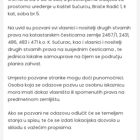
prostorno uređenje u Kaštel Sućurcu, Braće Radić 1, II
kat, soba br.5.
Na uvid su pozvani svi vlasnici i nositelji drugih stvarnih
prava na katastarskim česticama zemlje 2467/1, 2431,
486, 483 i 471 k.o. K. Sućurac, kao i vlasnici i nositelji
drugih stvarnih prava na susjednim česticama , te
jedinica lokalne samouprave na čijem se području
planira zahvat.
Umjesto pozvane stranke mogu doći punomoćnici.
Osoba koja se odazove pozivu uz osobnu iskaznicu
mora imati dokaz vlasništa ili spomenutih prava na
predmetnom zemljištu.
Ako se pozvani ne odazovu odlučit će se temeljem
stanja u spisu, te će se izdati lokacijska dozvola u
skladu s važećim propisima.