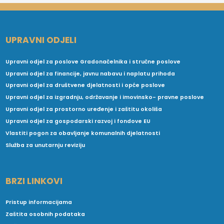
UPRAVNI ODJELI
Upravni odjel za poslove Gradonačelnika i stručne poslove
Upravni odjel za financije, javnu nabavu i naplatu prihoda
Upravni odjel za društvene djelatnosti i opće poslove
Upravni odjel za izgradnju, održavanje i imovinsko- pravne poslove
Upravni odjel za prostorno uređenje i zaštitu okoliša
Upravni odjel za gospodarski razvoj i fondove EU
Vlastiti pogon za obavljanje komunalnih djelatnosti
Služba za unutarnju reviziju
BRZI LINKOVI
Pristup informacijama
Zaštita osobnih podataka