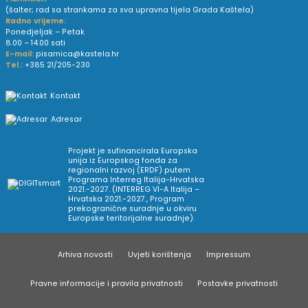
(šalter; rad sa strankama za sva upravna tijela Grada Kaštela)
Radno vrijeme:
Ponedjeljak – Petak
8.00 – 14.00 sati
E-mail:
pisarnica@kastela.hr
Tel.:
+385 21/205-230
Kontakt
Adresar
Projekt je sufinancirala Europska
unija iz Europskog fonda za
regionalni razvoj (ERDF) putem
Programa Interreg Italija-Hrvatska
2021.-2027. (INTERREG VI-A Italija –
Hrvatska 2021.-2027., Program
prekogranične suradnje u okviru
Europske teritorijalne suradnje).
Arhiva novosti
Uvjeti korištenja
Impressum
Pravne informacije i pravila privatnosti
Postavke privatnosti