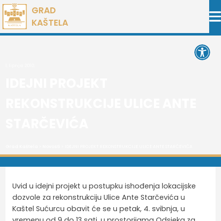
Preskoči
GRAD
na
KAŠTELA
sadržaj
Open 
1. lipnja 2010.
IDEJNI PROJEKT
REKONSTRUKCIJE ULICE ANTE
STARČEVIĆA
Grad Kaštela
>
Novosti
> IDEJNI PROJEKT REKONSTRUKCIJE ULICE ANTE STARČEVIĆA
Uvid u idejni projekt u postupku ishođenja lokacijske
dozvole za rekonstrukciju Ulice Ante Starčevića u
Kaštel Sućurcu obavit će se u petak, 4. svibnja, u
vremenu od 9 do 13 sati, u prostorijama Odsjeka za