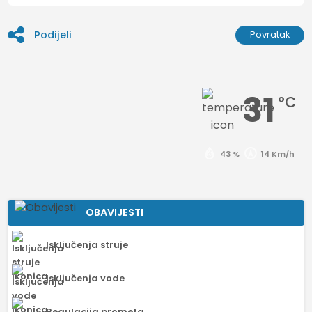
Podijeli
Povratak
31
°C
43 %
14 Km/h
OBAVIJESTI
Isključenja struje
Isključenja vode
Regulacija prometa