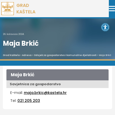
Preskoči
GRAD
na
KAŠTELA
sadržaj
Open 
26. kolovoza 2024.
Maja Brkić
Grad Kaštela
>
Adresa
>
Odsjek za gospodarstvo i komunalne djelatnosti
> Maja Brkić
Maja Brkić
Savjetnica za gospodarstvo
E-mail:
maja.brkic@kastela.hr
Tel:
021 205 203