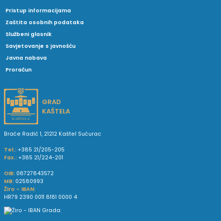
Pristup informacijama
Zaštita osobnih podataka
Službeni glasnik
Savjetovanje s javnošću
Javna nabava
Proračun
GRAD
KAŠTELA
Braće Radić 1, 21212 Kaštel Sućurac
Tel.:
+385 21/205-205
Fax.:
+385 21/224-201
OIB:
08727843572
MB:
02580993
Žiro - IBAN:
HR79 2390 0011 8181 0000 4