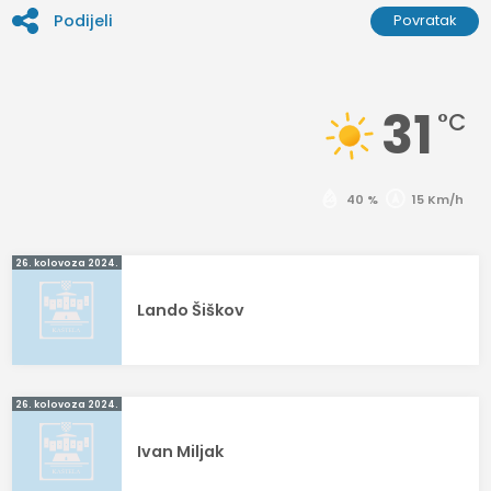
Podijeli
Povratak
31
°C
40 %
15 Km/h
Navigacija
26. kolovoza 2024.
objava
Lando Šiškov
26. kolovoza 2024.
Ivan Miljak