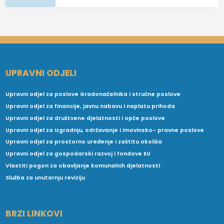
UPRAVNI ODJELI
Upravni odjel za poslove Gradonačelnika i stručne poslove
Upravni odjel za financije, javnu nabavu i naplatu prihoda
Upravni odjel za društvene djelatnosti i opće poslove
Upravni odjel za izgradnju, održavanje i imovinsko- pravne poslove
Upravni odjel za prostorno uređenje i zaštitu okoliša
Upravni odjel za gospodarski razvoj i fondove EU
Vlastiti pogon za obavljanje komunalnih djelatnosti
Služba za unutarnju reviziju
BRZI LINKOVI