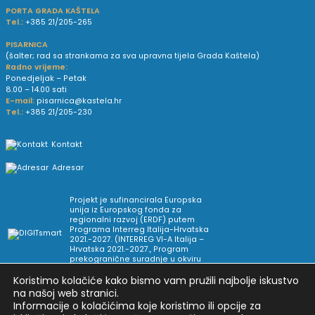
PORTA GRADA KAŠTELA
Tel.:
+385 21/205-265
PISARNICA
(šalter; rad sa strankama za sva upravna tijela Grada Kaštela)
Radno vrijeme:
Ponedjeljak – Petak
8.00 – 14.00 sati
E-mail:
pisarnica@kastela.hr
Tel.:
+385 21/205-230
Kontakt
Adresar
Projekt je sufinancirala Europska
unija iz Europskog fonda za
regionalni razvoj (ERDF) putem
Programa Interreg Italija-Hrvatska
2021.-2027. (INTERREG VI-A Italija –
Hrvatska 2021.-2027., Program
prekogranične suradnje u okviru
Europske teritorijalne suradnje).
Koristimo kolačiće kako bismo vam pružili najbolje iskustvo
na našoj web stranici.
Informacije o kolačićima koje koristimo ili opcije za
Arhiva novosti
Uvjeti korištenja
Impressum