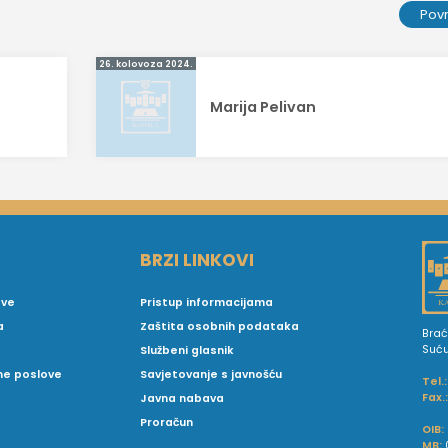
Pov
26. kolovoza 2024.
Marija Pelivan
BRZI LINKOVI
ove
Pristup informacijama
a
Zaštita osobnih podataka
Brać
Suć
Službeni glasnik
vne poslove
Savjetovanje s javnošću
Tel.:
Fax.
Javna nabava
Proračun
OIB:
MB: