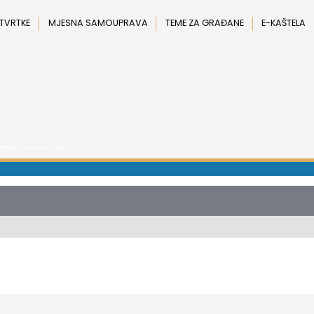
 TVRTKE
MJESNA SAMOUPRAVA
TEME ZA GRAĐANE
E-KAŠTELA
tnosti
> Ivan Miljak