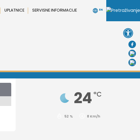
UPLATNICE
SERVISNE INFORMACIJE
EN
Open 
24
°C
52 %
8 Km/h