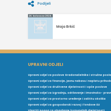
Podijeli
Navigacija
26. kolovoza 2024.
objava
Maja Brkić
UPRAVNI ODJELI
Upravni odjel za poslove Gradonačelnika i stručne posl
Upravni odjel za financije, javnu nabavu i naplatu prihod
Upravni odjel za društvene djelatnosti i opće poslove
Upravni odjel za izgradnju, održavanje i imovinsko- pra
Upravni odjel za prostorno uređenje i zaštitu okoliša
Upravni odjel za gospodarski razvoj i fondove EU
Vlastiti pogon za obavljanje komunalnih djelatnosti