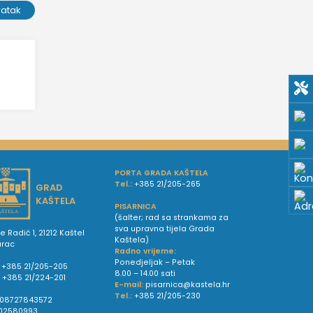
ratak
PORTA GRADA KAŠTELA
Tel.:
+385 21/205-265
GRAD
KAŠTELA
PISARNICA
(šalter; rad sa strankama za
sva upravna tijela Grada
e Radić 1, 21212 Kaštel
Kaštela)
urac
Radno vrijeme:
Ponedjeljak – Petak
+385 21/205-205
8.00 – 14.00 sati
:
+385 21/224-201
E-mail:
pisarnica@kastela.hr
Tel.:
+385 21/205-230
08727843572
02580993