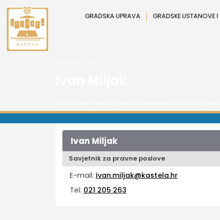
Preskoči
na
GRADSKA UPRAVA
GRADSKE USTANOVE I
sadržaj
26. kolovoza 2024.
Ivan Miljak
Grad Kaštela
>
Adresa
>
Odsjek za gospodarstvo i komunalne djela
Ivan Miljak
Savjetnik za pravne poslove
E-mail:
ivan.miljak@kastela.hr
Tel:
021 205 263