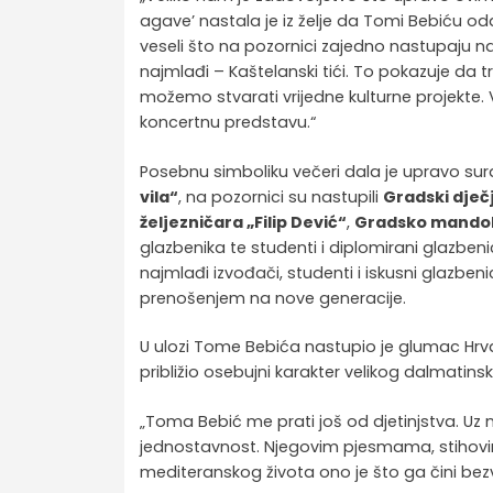
agave’ nastala je iz želje da Tomi Bebiću o
veseli što na pozornici zajedno nastupaju naši
najmlađi – Kaštelanski tići. To pokazuje da t
možemo stvarati vrijedne kulturne projekte.
koncertnu predstavu.“
Posebnu simboliku večeri dala je upravo sura
vila“
, na pozornici su nastupili
Gradski dječj
željezničara „Filip Dević“
,
Gradsko mandol
glazbenika te studenti i diplomirani glazbeni
najmlađi izvođači, studenti i iskusni glazben
prenošenjem na nove generacije.
U ulozi Tome Bebića nastupio je glumac Hrv
približio osebujni karakter velikog dalmatins
„Toma Bebić me prati još od djetinjstva. Uz
jednostavnost. Njegovim pjesmama, stihovi
mediteranskog života ono je što ga čini bez