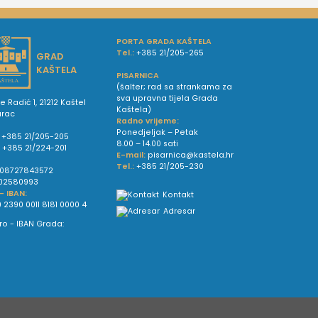
PORTA GRADA KAŠTELA
Tel.:
+385 21/205-265
GRAD
KAŠTELA
PISARNICA
(šalter; rad sa strankama za
sva upravna tijela Grada
e Radić 1, 21212 Kaštel
Kaštela)
urac
Radno vrijeme:
Ponedjeljak – Petak
+385 21/205-205
8.00 – 14.00 sati
:
+385 21/224-201
E-mail:
pisarnica@kastela.hr
Tel.:
+385 21/205-230
08727843572
02580993
 - IBAN:
Kontakt
 2390 0011 8181 0000 4
Adresar