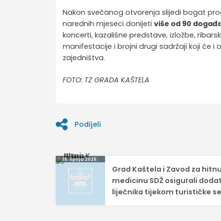
Nakon svečanog otvorenja slijedi bogat p
narednih mjeseci donijeti
više od 90 događ
koncerti, kazališne predstave, izložbe, ribarsk
manifestacije i brojni drugi sadržaji koji će i
zajedništva.
FOTO: TZ GRADA KAŠTELA
Podijeli
Navigacija
19. lipnja 2026.
Grad Kaštela i Zavod za hitn
objava
medicinu SDŽ osigurali doda
liječnika tijekom turističke 