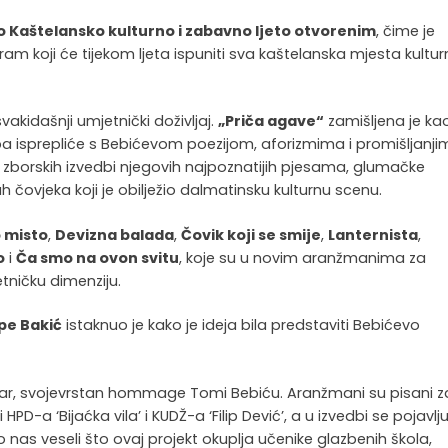
o Kaštelansko kulturno i zabavno ljeto otvorenim
, čime je
 koji će tijekom ljeta ispuniti sva kaštelanska mjesta kultur
vakidašnji umjetnički doživljaj.
„Priča agave“
zamišljena je ka
a isprepliće s Bebićevom poezijom, aforizmima i promišljanji
h i zborskih izvedbi njegovih najpoznatijih pjesama, glumačke
uh čovjeka koji je obilježio dalmatinsku kulturnu scenu.
 misto
,
Devizna balada
,
Čovik koji se smije
,
Lanternista
,
o
i
Ča smo na ovon svitu
, koje su u novim aranžmanima za
tničku dimenziju.
ipe Bakić
istaknuo je kako je ideja bila predstaviti Bebićevo
toar, svojevrstan hommage Tomi Bebiću. Aranžmani su pisani z
HPD-a ‘Bijaćka vila’ i KUDŽ-a ‘Filip Dević’, a u izvedbi se pojavlju
 nas veseli što ovaj projekt okuplja učenike glazbenih škola,