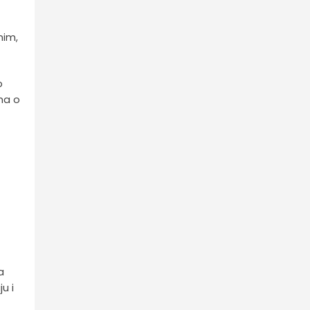
nim,
o
ma o
a
ju i