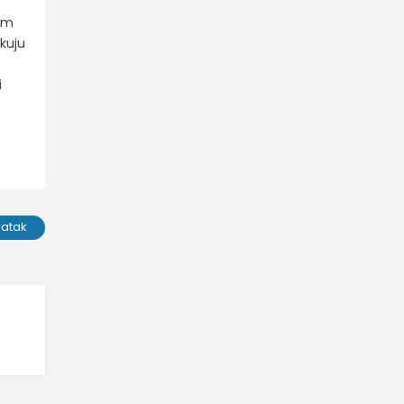
kom
kuju
i
ratak