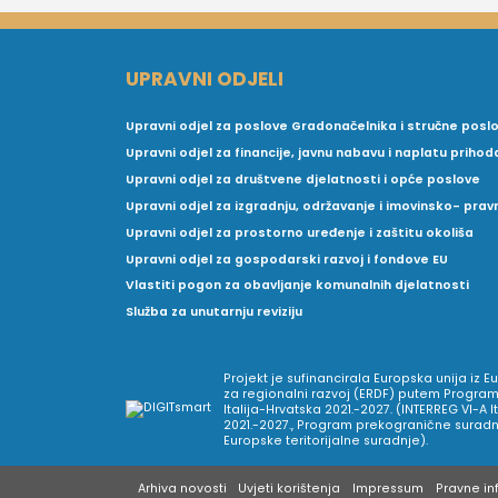
UPRAVNI ODJELI
Upravni odjel za poslove Gradonačelnika i stručne posl
Upravni odjel za financije, javnu nabavu i naplatu prihod
Upravni odjel za društvene djelatnosti i opće poslove
Upravni odjel za izgradnju, održavanje i imovinsko- pra
Upravni odjel za prostorno uređenje i zaštitu okoliša
Upravni odjel za gospodarski razvoj i fondove EU
Vlastiti pogon za obavljanje komunalnih djelatnosti
Služba za unutarnju reviziju
Projekt je sufinancirala Europska unija iz 
za regionalni razvoj (ERDF) putem Program
Italija-Hrvatska 2021.-2027. (INTERREG VI-A I
2021.-2027., Program prekogranične suradnj
Europske teritorijalne suradnje).
Arhiva novosti
Uvjeti korištenja
Impressum
Pravne inf