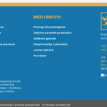
BRZI LINKOVI
ove
Pristup informacijama
a
Zaštita osobnih podataka
Brać
Suć
Službeni glasnik
vne poslove
Savjetovanje s javnošću
Tel.:
Fax.
Javna nabava
Proračun
OIB:
MB:
Žiro
HR79
Europskog fonda
a Interreg
talija – Hrvatska
e u okviru
ormacije i pravila privatnosti
Postavke privatnosti