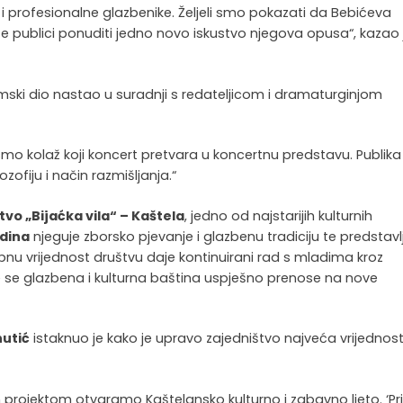
 profesionalne glazbenike. Željeli smo pokazati da Bebićeva
 te publici ponuditi jedno novo iskustvo njegova opusa“, kazao 
mski dio nastao u suradnji s redateljicom i dramaturginjom
smo kolaž koji koncert pretvara u koncertnu predstavu. Publika
zofiju i način razmišljanja.“
vo „Bijaćka vila“ – Kaštela
, jedno od najstarijih kulturnih
odina
njeguje zborsko pjevanje i glazbenu tradiciju te predstavl
bnu vrijednost društvu daje kontinuirani rad s mladima kroz
e se glazbena i kulturna baština uspješno prenose na nove
nutić
istaknuo je kako je upravo zajedništvo najveća vrijednos
 projektom otvaramo Kaštelansko kulturno i zabavno ljeto. ‘Pr