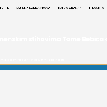
 TVRTKE
MJESNA SAMOUPRAVA
TEME ZA GRAĐANE
E-KAŠTELA
emenskim stihovima Tome Bebića 
me Bebića otvoreno Kaštelansko kulturno i zabavno ljeto