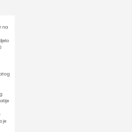
r na
djelo
0
gatog
og
atije
e
a je