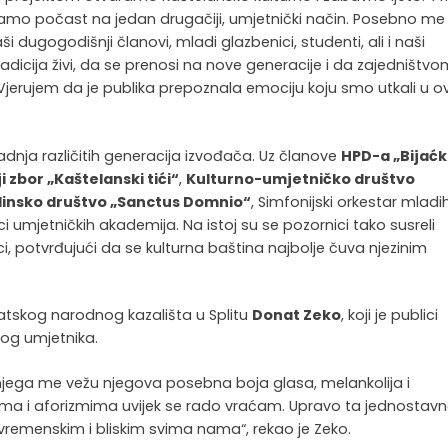
damo počast na jedan drugačiji, umjetnički način. Posebno me
 dugogodišnji članovi, mladi glazbenici, studenti, ali i naši
radicija živi, da se prenosi na nove generacije i da zajedništv
 Vjerujem da je publika prepoznala emociju koju smo utkali u o
dnja različitih generacija izvođača. Uz članove
HPD-a „Bijać
i zbor „Kaštelanski tići“
,
Kulturno-umjetničko društvo
insko društvo „Sanctus Domnio“
, Simfonijski orkestar mladi
ci umjetničkih akademija. Na istoj su se pozornici tako susreli
ici, potvrđujući da se kulturna baština najbolje čuva njezinim
atskog narodnog kazališta u Splitu
Donat Zeko
, koji je publici
kog umjetnika.
 njega me vežu njegova posebna boja glasa, melankolija i
ma i aforizmima uvijek se rado vraćam. Upravo ta jednostav
vremenskim i bliskim svima nama“, rekao je Zeko.