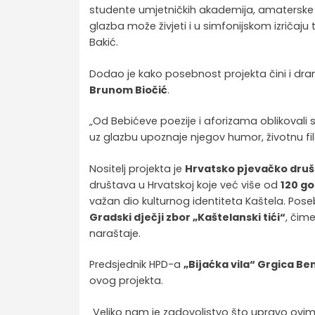
studente umjetničkih akademija, amaterske i
glazba može živjeti i u simfonijskom izričaju
Bakić.
Dodao je kako posebnost projekta čini i dra
Brunom Biočić
.
„Od Bebićeve poezije i aforizama oblikovali 
uz glazbu upoznaje njegov humor, životnu filo
Nositelj projekta je
Hrvatsko pjevačko društ
društava u Hrvatskoj koje već više od
120 g
važan dio kulturnog identiteta Kaštela. Pose
Gradski dječji zbor „Kaštelanski tići“
, čim
naraštaje.
Predsjednik HPD-a
„Bijaćka vila“ Grgica Be
ovog projekta.
„Veliko nam je zadovoljstvo što upravo ovim