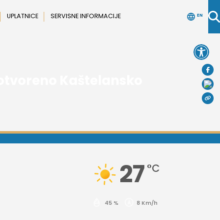
UPLATNICE
SERVISNE INFORMACIJE
EN
Open 
otvoreno Kaštelansko
27
°C
45 %
8 Km/h