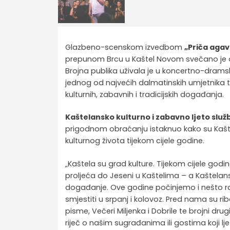
Glazbeno-scenskom izvedbom
„Priča aga
prepunom Brcu u Kaštel Novom svečano je
Brojna publika uživala je u koncertno-dramskoj 
jednog od najvećih dalmatinskih umjetnika te
kulturnih, zabavnih i tradicijskih događanja.
Kaštelansko kulturno i zabavno ljeto služ
prigodnom obraćanju istaknuo kako su Kašte
kulturnog života tijekom cijele godine.
„Kaštela su grad kulture. Tijekom cijele god
proljeća do Jeseni u Kaštelima – a Kaštelans
događanje. Ove godine počinjemo i nešto ra
smjestiti u srpanj i kolovoz. Pred nama su rib
pisme, Večeri Miljenka i Dobrile te brojni dru
riječ o našim sugrađanima ili gostima koji lj