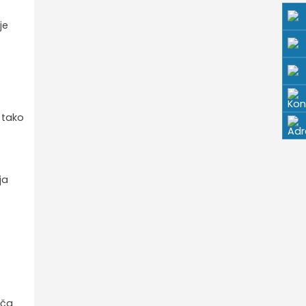
je
 tako
ja
t
iča