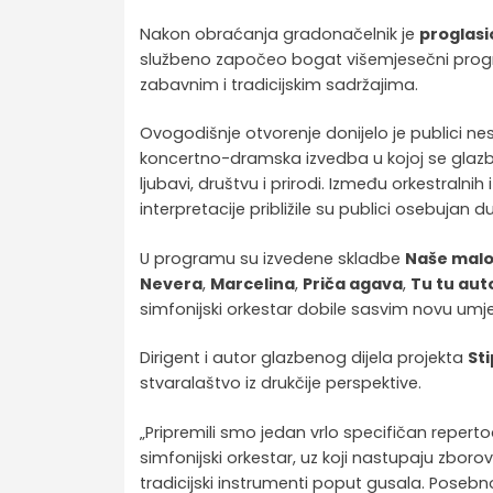
Nakon obraćanja gradonačelnik je
proglasi
službeno započeo bogat višemjesečni program
zabavnim i tradicijskim sadržajima.
Ovogodišnje otvorenje donijelo je publici nes
koncertno-dramska izvedba u kojoj se glazb
ljubavi, društvu i prirodi. Između orkestralni
interpretacije približile su publici osebujan d
U programu su izvedene skladbe
Naše malo
Nevera
,
Marcelina
,
Priča agava
,
Tu tu aut
simfonijski orkestar dobile sasvim novu umje
Dirigent i autor glazbenog dijela projekta
St
stvaralaštvo iz drukčije perspektive.
„Pripremili smo jedan vrlo specifičan reper
simfonijski orkestar, uz koji nastupaju zborovi 
tradicijski instrumenti poput gusala. Posebno