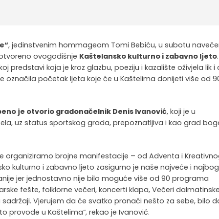
ve“
, jedinstvenim hommageom Tomi Bebiću, u subotu naveče
 otvoreno ovogodišnje
Kaštelansko kulturno i zabavno ljeto
.
predstavi koja je kroz glazbu, poeziju i kazalište oživjela lik i 
 označila početak ljeta koje će u Kaštelima donijeti više od 9
beno je otvorio gradonačelnik Denis Ivanović
, koji je u
la, uz status sportskog grada, prepoznatljiva i kao grad bo
ine organiziramo brojne manifestacije – od Adventa i Kreativn
ko kulturno i zabavno ljeto zasigurno je naše najveće i najbog
nije jer jednostavno nije bilo moguće više od 90 programa
arske fešte, folklorne večeri, koncerti klapa, Večeri dalmatinsk
gi sadržaji. Vjerujem da će svatko pronaći nešto za sebe, bilo d
eto provode u Kaštelima“, rekao je Ivanović.