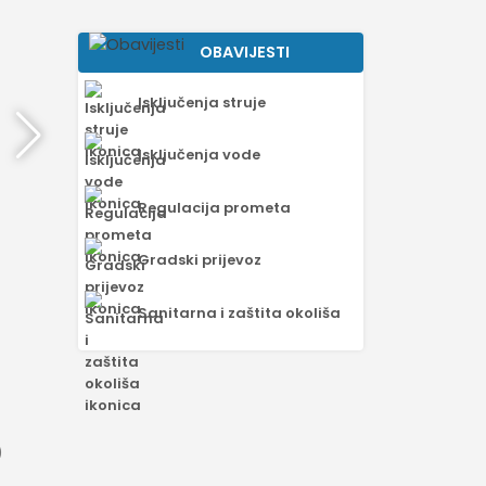
OBAVIJESTI
Isključenja struje
Isključenja vode
Regulacija prometa
Gradski prijevoz
Sanitarna i zaštita okoliša