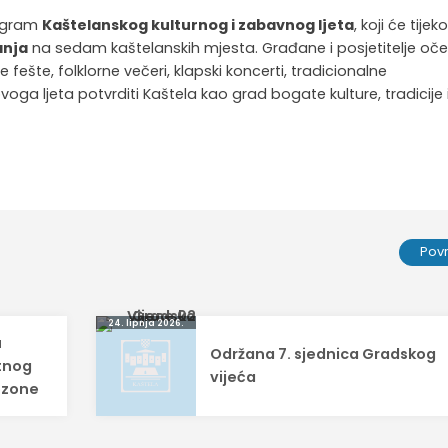
rogram
Kaštelanskog kulturnog i zabavnog ljeta
, koji će tije
anja
na sedam kaštelanskih mjesta. Građane i posjetitelje oče
e fešte, folklorne večeri, klapski koncerti, tradicionalne
 ovoga ljeta potvrditi Kaštela kao grad bogate kulture, tradicije 
Pov
24. lipnja 2026.
u
Održana 7. sjednica Gradskog
tnog
vijeća
sezone