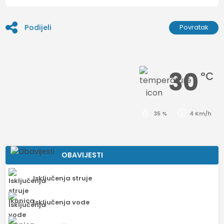
Podijeli
Povratak
30
°C
35 %
4 Km/h
OBAVIJESTI
Isključenja struje
Isključenja vode