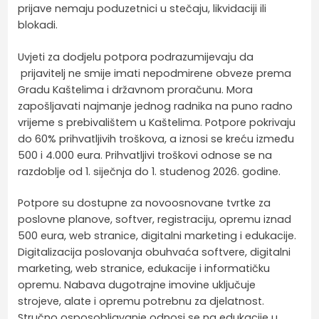
prijave nemaju poduzetnici u stečaju, likvidaciji ili
blokadi.
Uvjeti za dodjelu potpora podrazumijevaju da
prijavitelj ne smije imati nepodmirene obveze prema
Gradu Kaštelima i državnom proračunu. Mora
zapošljavati najmanje jednog radnika na puno radno
vrijeme s prebivalištem u Kaštelima. Potpore pokrivaju
do 60% prihvatljivih troškova, a iznosi se kreću između
500 i 4.000 eura. Prihvatljivi troškovi odnose se na
razdoblje od 1. siječnja do 1. studenog 2026. godine.
Potpore su dostupne za novoosnovane tvrtke za
poslovne planove, softver, registraciju, opremu iznad
500 eura, web stranice, digitalni marketing i edukacije.
Digitalizacija poslovanja obuhvaća softvere, digitalni
marketing, web stranice, edukacije i informatičku
opremu. Nabava dugotrajne imovine uključuje
strojeve, alate i opremu potrebnu za djelatnost.
Stručno osposobljavanje odnosi se na edukacije u