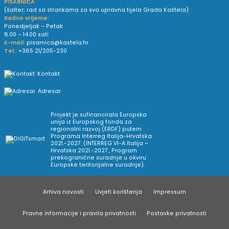
PISARNICA
(šalter; rad sa strankama za sva upravna tijela Grada Kaštela)
Radno vrijeme:
Ponedjeljak – Petak
8.00 – 14.00 sati
E-mail:
pisarnica@kastela.hr
Tel.:
+385 21/205-230
Kontakt
Adresar
Projekt je sufinancirala Europska
unija iz Europskog fonda za
regionalni razvoj (ERDF) putem
Programa Interreg Italija-Hrvatska
2021.-2027. (INTERREG VI-A Italija –
Hrvatska 2021.-2027., Program
prekogranične suradnje u okviru
Europske teritorijalne suradnje).
Arhiva novosti
Uvjeti korištenja
Impressum
Pravne informacije i pravila privatnosti
Postavke privatnosti