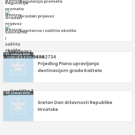
Regulacija prometa
Gradski prijevoz
Sanitarna i zaštita okoliša
Navigacija
27. svibnja 2026.
Prijedlog Plana upravljanja
objava
destinacijom grada Kaštela
30. svibnja 2026.
Sretan Dan državnosti Republike
Hrvatske