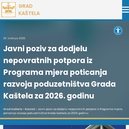
Preskoči
GRAD
na
KAŠTELA
sadržaj
Open 
29. svibnja 2026.
Javni poziv za dodjelu
nepovratnih potpora iz
Programa mjera poticanja
razvoja poduzetništva Grada
Kaštela za 2026. godinu
Grad Kaštela
>
Novosti
> Javni poziv za dodjelu nepovratnih potpora iz Programa mjera
poticanja razvoja poduzetništva Grada Kaštela za 2026. godinu