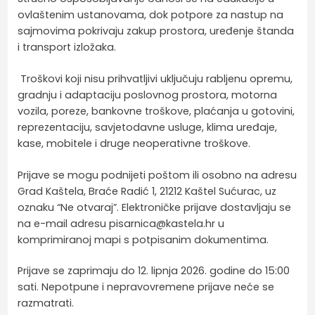
ovlaštenim ustanovama, dok potpore za nastup na
sajmovima pokrivaju zakup prostora, uređenje štanda
i transport izložaka.
Troškovi koji nisu prihvatljivi uključuju rabljenu opremu,
gradnju i adaptaciju poslovnog prostora, motorna
vozila, poreze, bankovne troškove, plaćanja u gotovini,
reprezentaciju, savjetodavne usluge, klima uređaje,
kase, mobitele i druge neoperativne troškove.
Prijave se mogu podnijeti poštom ili osobno na adresu
Grad Kaštela, Braće Radić 1, 21212 Kaštel Sućurac, uz
oznaku “Ne otvaraj”. Elektroničke prijave dostavljaju se
na e-mail adresu pisarnica@kastela.hr u
komprimiranoj mapi s potpisanim dokumentima.
Prijave se zaprimaju do 12. lipnja 2026. godine do 15:00
sati. Nepotpune i nepravovremene prijave neće se
razmatrati.