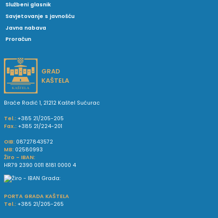
Službeni glasnik
Savjetovanje s javnošću
Javna nabava
Proračun
GRAD
KAŠTELA
Braće Radić 1, 21212 Kaštel Sućurac
Tel.:
+385 21/205-205
Fax.:
+385 21/224-201
OIB:
08727843572
MB:
02580993
Žiro - IBAN:
HR79 2390 0011 8181 0000 4
PORTA GRADA KAŠTELA
Tel.:
+385 21/205-265