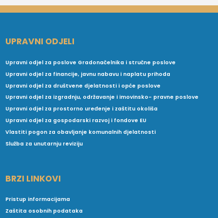
UPRAVNI ODJELI
Upravni odjel za poslove Gradonačelnika i stručne poslove
Upravni odjel za financije, javnu nabavu i naplatu prihoda
Upravni odjel za društvene djelatnosti i opće poslove
Upravni odjel za izgradnju, održavanje i imovinsko- pravne poslove
Upravni odjel za prostorno uređenje i zaštitu okoliša
Upravni odjel za gospodarski razvoj i fondove EU
Vlastiti pogon za obavljanje komunalnih djelatnosti
Služba za unutarnju reviziju
BRZI LINKOVI
Pristup informacijama
Zaštita osobnih podataka