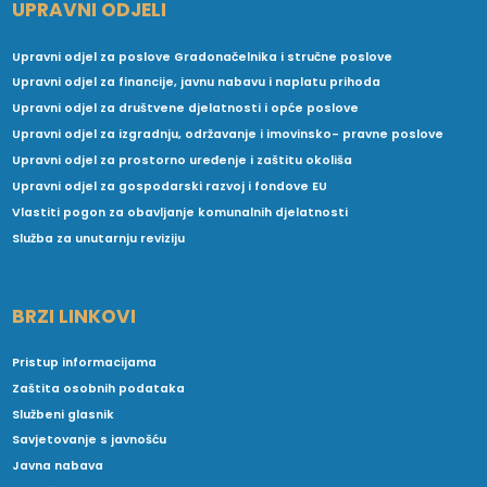
UPRAVNI ODJELI
Upravni odjel za poslove Gradonačelnika i stručne poslove
Upravni odjel za financije, javnu nabavu i naplatu prihoda
Upravni odjel za društvene djelatnosti i opće poslove
Upravni odjel za izgradnju, održavanje i imovinsko- pravne poslove
Upravni odjel za prostorno uređenje i zaštitu okoliša
Upravni odjel za gospodarski razvoj i fondove EU
Vlastiti pogon za obavljanje komunalnih djelatnosti
Služba za unutarnju reviziju
BRZI LINKOVI
Pristup informacijama
Zaštita osobnih podataka
Službeni glasnik
Savjetovanje s javnošću
Javna nabava