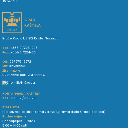
Proračun
GRAD
KAŠTELA
Braće Radić 1, 21212 Kaštel Sućurac
Tel.:
+385 21/205-205
Fax.:
+385 21/224-201
OIB:
08727843572
MB:
02580993
Žiro - IBAN:
HR79 2390 0011 8181 0000 4
PORTA GRADA KAŠTELA
Tel.:
+385 21/205-265
PISARNICA
(šalter; rad sa strankama za sva upravna tijela Grada Kaštela)
Radno vrijeme:
Ponedjeljak – Petak
8.00 – 14.00 sati