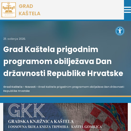
Preskoči
GRAD
na
KAŠTELA
sadržaj
Open 
25. svibnja 2026.
Grad Kaštela prigodnim
programom obilježava Dan
državnosti Republike Hrvatske
Grad Kaštela
>
Novosti
> Grad Kaštela prigodnim programom obilježava Dan državnosti
Republike Hrvatske