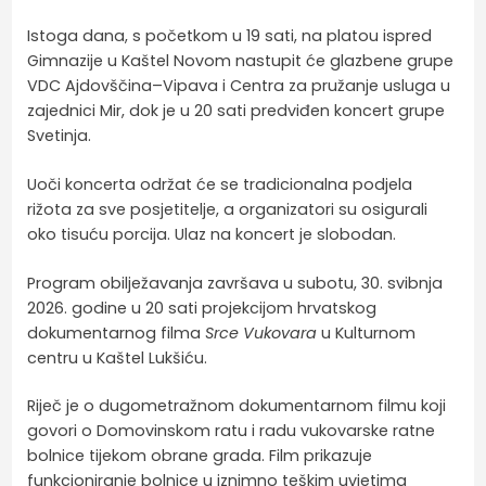
Istoga dana, s početkom u 19 sati, na platou ispred
Gimnazije u Kaštel Novom nastupit će glazbene grupe
VDC Ajdovščina–Vipava i Centra za pružanje usluga u
zajednici Mir, dok je u 20 sati predviđen koncert grupe
Svetinja.
Uoči koncerta održat će se tradicionalna podjela
rižota za sve posjetitelje, a organizatori su osigurali
oko tisuću porcija. Ulaz na koncert je slobodan.
Program obilježavanja završava u subotu, 30. svibnja
2026. godine u 20 sati projekcijom hrvatskog
dokumentarnog filma
Srce Vukovara
u Kulturnom
centru u Kaštel Lukšiću.
Riječ je o dugometražnom dokumentarnom filmu koji
govori o Domovinskom ratu i radu vukovarske ratne
bolnice tijekom obrane grada. Film prikazuje
funkcioniranje bolnice u iznimno teškim uvjetima