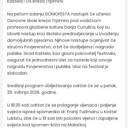
Kaštela i OŠ kneza Trpimira.
Na petom izdanju DOMOFESTA nastupit će učenici
Osnovne škole kneza Trpimira pod vodstvom
profesora glazbene kulture Darija Cuculića, koji su
izborili nastup kroz školsko prednatjecanje u izvođenju
domoljubnih pjesama. Njihove nastupe ocjenjivat će
stručno Povjerenstvo, a bit će dodijeljena i nagrada
publike. Grad Kaštela, kao glavni pokrovitelj festivala,
osigurat će jednodnevni izlet za razrede koji osvoje
nagradu Povjerenstva i publike. Ulaz na festival je
slobodan.
Središnji program obilježavanja održat će se u petak,
29. svibnja 2026. godine.
U 18:30 sati održat će se polaganje vijenaca i paljenje
svijeća ispred spomenika dr. Franji Tuđmanu u Kaštel
Lukšiću, dok će u 19 sati biti položeni vijenci i zapaljene
svijeće kod spomen-križa na Malačkoj.