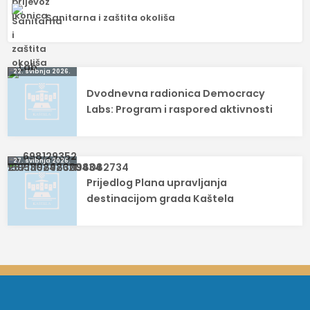
Sanitarna i zaštita okoliša
Navigacija
22. svibnja 2026.
Dvodnevna radionica Democracy
objava
Labs: Program i raspored aktivnosti
27. svibnja 2026.
Prijedlog Plana upravljanja
destinacijom grada Kaštela