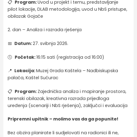
📋
Program:
Uvod u projekt i temu, predstavljanje
pilot lokacije, DLAB metodologija, uvod u NbS pristupe,
obilazak Gojače
2. dan – Analiza i razrada rješenja
📅
Datum:
27. svibnja 2026.
🕔
Početak:
16:15 sati (registracija od 16:00)
📍
Lokacija:
Muzej Grada Kaštela – Nadbiskupska
palača, Kaštel Sućurac
📋
Program:
Zajednička analiza i mapiranje prostora,
terenski obilazak, kreativna razrada prijedloga
uređenja (scenariji i NbS rješenja), zaključci i evaluacija
Pripremni upitnik – molimo vas da ga popunite!
Bez obzira planirate li sudjelovati na radionici ili ne,