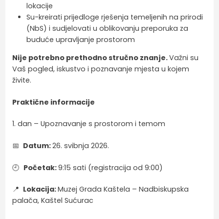
lokacije
Su-kreirati prijedloge rješenja temeljenih na prirodi
(NbS) i sudjelovati u oblikovanju preporuka za
buduće upravljanje prostorom
Nije potrebno prethodno stručno znanje.
Važni su
Vaš pogled, iskustvo i poznavanje mjesta u kojem
živite.
Praktične informacije
1. dan – Upoznavanje s prostorom i temom
📅
Datum:
26. svibnja 2026.
🕘
Početak:
9:15 sati (registracija od 9:00)
📍
Lokacija:
Muzej Grada Kaštela – Nadbiskupska
palača, Kaštel Sućurac