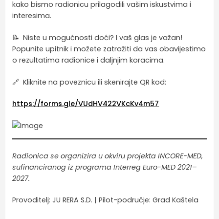
kako bismo radionicu prilagodili vašim iskustvima i
interesima.
📝 Niste u mogućnosti doći? I vaš glas je važan!
Popunite upitnik i možete zatražiti da vas obavijestimo
o rezultatima radionice i daljnjim koracima.
🔗 Kliknite na poveznicu ili skenirajte QR kod:
https://forms.gle/VUdHV422VKcKv4m57
Radionica se organizira u okviru projekta INCORE-MED,
sufinanciranog iz programa Interreg Euro-MED 2021–
2027.
Provoditelj: JU RERA S.D. | Pilot-područje: Grad Kaštela