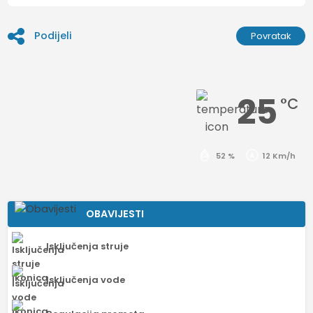
Podijeli
Povratak
25
°C
52 %
12 Km/h
OBAVIJESTI
Isključenja struje
Isključenja vode