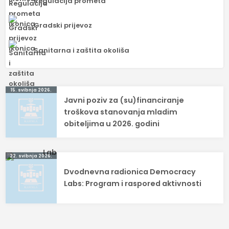
Regulacija prometa
Gradski prijevoz
Sanitarna i zaštita okoliša
Navigacija
15. svibnja 2026.
Javni poziv za (su)financiranje
objava
troškova stanovanja mladim
obiteljima u 2026. godini
22. svibnja 2026.
Dvodnevna radionica Democracy
Labs: Program i raspored aktivnosti