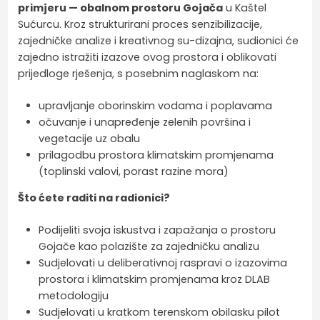
primjeru — obalnom prostoru Gojača
u Kaštel
Sućurcu. Kroz strukturirani proces senzibilizacije,
zajedničke analize i kreativnog su-dizajna, sudionici će
zajedno istražiti izazove ovog prostora i oblikovati
prijedloge rješenja, s posebnim naglaskom na:
upravljanje oborinskim vodama i poplavama
očuvanje i unapređenje zelenih površina i
vegetacije uz obalu
prilagodbu prostora klimatskim promjenama
(toplinski valovi, porast razine mora)
Što ćete raditi na radionici?
Podijeliti svoja iskustva i zapažanja o prostoru
Gojače kao polazište za zajedničku analizu
Sudjelovati u deliberativnoj raspravi o izazovima
prostora i klimatskim promjenama kroz DLAB
metodologiju
Sudjelovati u kratkom terenskom obilasku pilot