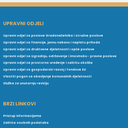
UPRAVNI ODJELI
Upravni odjel za poslove Gradonačelnika i stručne poslove
Upravni odjel za financije, javnu nabavu i naplatu prihoda
Upravni odjel za društvene djelatnosti i opće poslove
Upravni odjel za izgradnju, održavanje i imovinsko- pravne poslove
Upravni odjel za prostorno uređenje i zaštitu okoliša
Upravni odjel za gospodarski razvoj i fondove EU
Vlastiti pogon za obavljanje komunalnih djelatnosti
Služba za unutarnju reviziju
BRZI LINKOVI
Pristup informacijama
Zaštita osobnih podataka