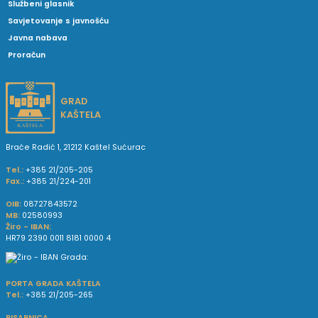
Službeni glasnik
Savjetovanje s javnošću
Javna nabava
Proračun
GRAD
KAŠTELA
Braće Radić 1, 21212 Kaštel Sućurac
Tel.:
+385 21/205-205
Fax.:
+385 21/224-201
OIB:
08727843572
MB:
02580993
Žiro - IBAN:
HR79 2390 0011 8181 0000 4
PORTA GRADA KAŠTELA
Tel.:
+385 21/205-265
PISARNICA