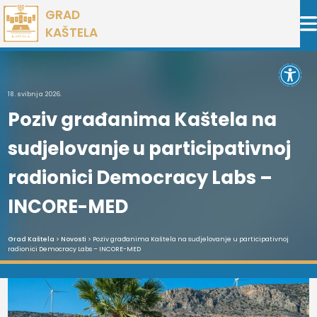
Preskoči
GRAD
na
KAŠTELA
sadržaj
Open 
18. svibnja 2026.
Poziv građanima Kaštela na
sudjelovanje u participativnoj
radionici Democracy Labs –
INCORE-MED
Grad Kaštela
>
Novosti
> Poziv građanima Kaštela na sudjelovanje u participativnoj
radionici Democracy Labs – INCORE-MED