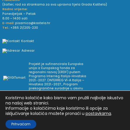
(šalter; rad sa strankama za sva upravna tijela Grada Kaštela)
Radno vrijeme:
Ponedjeljak – Petak
8.00 – 14.00 sati
E-mail:
pisarnica@kastela.hr
Tel.:
+385 21/205-230
Kontakt
Adresar
Projekt je sufinancirala Europska
unija iz Europskog fonda za
regionalni razvoj (ERDF) putem
Programa Interreg Italija-Hrvatska
2021.-2027. (INTERREG VI-A Italija –
Hrvatska 2021.-2027., Program
prekogranične suradnje u okviru
Europske teritorijalne suradnje).
Koristimo kolačiće kako bismo vam pružili najbolje iskustvo
na našoj web stranici.
Informacije o kolačićima koje koristimo ili opcije za
Arhiva novosti
Uvjeti korištenja
Impressum
isključivanje kolačića možete pronaći u
postavkama
.
Pravne informacije i pravila privatnosti
Postavke privatnosti
Prihvaćam