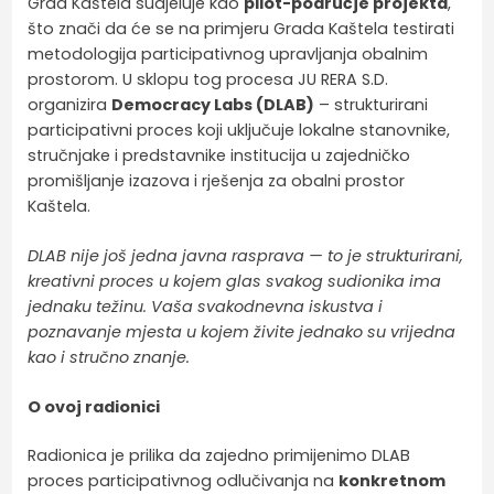
Grad Kaštela sudjeluje kao
pilot-područje projekta
,
što znači da će se na primjeru Grada Kaštela testirati
metodologija participativnog upravljanja obalnim
prostorom. U sklopu tog procesa JU RERA S.D.
organizira
Democracy Labs (DLAB)
– strukturirani
participativni proces koji uključuje lokalne stanovnike,
stručnjake i predstavnike institucija u zajedničko
promišljanje izazova i rješenja za obalni prostor
Kaštela.
DLAB nije još jedna javna rasprava — to je strukturirani,
kreativni proces u kojem glas svakog sudionika ima
jednaku težinu. Vaša svakodnevna iskustva i
poznavanje mjesta u kojem živite jednako su vrijedna
kao i stručno znanje.
O ovoj radionici
Radionica je prilika da zajedno primijenimo DLAB
proces participativnog odlučivanja na
konkretnom