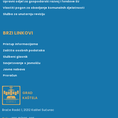
Upravni odjel za gospodarski razvoj i fondove EU
Vlastiti pogon za obavljanje komunalnih djelatnosti
Služba za unutarnju reviziju
BRZI LINKOVI
Pristup informacijama
Zaštita osobnih podataka
Službeni glasnik
Savjetovanje s javnošću
Javna nabava
Proračun
GRAD
KAŠTELA
Braće Radić 1, 21212 Kaštel Sućurac