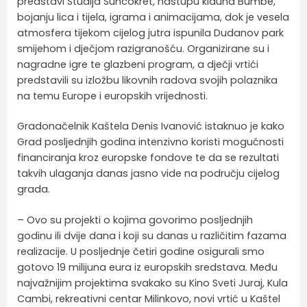
predstavi Studija Suncokret, nastupu klauna Bumbe,
bojanju lica i tijela, igrama i animacijama, dok je vesela
atmosfera tijekom cijelog jutra ispunila Dudanov park
smijehom i dječjom razigranošću. Organizirane su i
nagradne igre te glazbeni program, a dječji vrtići
predstavili su izložbu likovnih radova svojih polaznika
na temu Europe i europskih vrijednosti.
Gradonačelnik Kaštela Denis Ivanović istaknuo je kako
Grad posljednjih godina intenzivno koristi mogućnosti
financiranja kroz europske fondove te da se rezultati
takvih ulaganja danas jasno vide na području cijelog
grada.
– Ovo su projekti o kojima govorimo posljednjih
godinu ili dvije dana i koji su danas u različitim fazama
realizacije. U posljednje četiri godine osigurali smo
gotovo 19 milijuna eura iz europskih sredstava. Među
najvažnijim projektima svakako su Kino Sveti Juraj, Kula
Cambi, rekreativni centar Milinkovo, novi vrtić u Kaštel