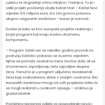
Lukšiću te dogradnje vrtića Višnjica i Trešnjica. Tu je i
veliki projekt proširenja obale Kaštel Stari – Kaštel Novi
vrijedan 9,5 milijuna eura, što čini gotovo polovicu
ukupno osiguranih sredstava – kazao je Ivanović.
Dodao je kako se kroz europske projekte realiziraju i
brojni programi koji imaju snažnu društvenu
komponentu.
– Program Zaželi već se nekoliko godina provodi na
području Kaštela i pokazao se izuzetno vrijednim.
Njime se pomaže osobama treće životne dobi, ali se
istovremeno zapošljavaju teže zapošljive skupine
žena. Trenutno je u program uključeno dvadesetak
žena koje svakodnevno skrbe o starijim osobama. Bez
europskih sredstava mnogi od ovih projekata teško bi
se mogli realizirati u ovakvom opsegu – istaknuo je
gradonačelnik.
Pročelnica Upravnog odjela za gospodarski razvoj i