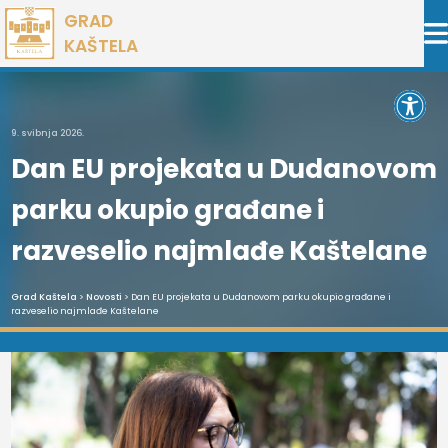
Preskoči
GRAD
na
KAŠTELA
sadržaj
Open 
9. svibnja 2026.
Dan EU projekata u Dudanovom
parku okupio građane i
razveselio najmlađe Kaštelane
Grad Kaštela
>
Novosti
> Dan EU projekata u Dudanovom parku okupio građane i
razveselio najmlađe Kaštelane