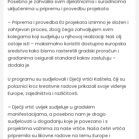
Posebno je zahvalila svim djelatnicima i suradnicima
uključenima u pripremu i provedbu projekata.
– Priprema i provedba EU projekata iznimno je složen i
zahtjevan proces, zbog čega zahvaljujem svim
kolegama koji sudjeluju u njihovoj realizaciji. Naš cilj
ostaje isti – maksimalno koristiti dostupna europska
sredstva kako bismo rasteretili gradski proračun i
građanima osigurali standard kakav zaslužuju –
dodala je.
U programu su sudjelovali i Dječji vrtići Kaštela, čiji su
polaznici kroz kreativne radove prikazali svoje viđenje
Europe, zajedništva i različitosti.
– Dječji vrtić uvijek sudjeluje u gradskim
manifestacijama, a posebno nam je drago
sudjelovati u događanju koje je povezano i s
projektima važnima za naše vrtiće. Naša četiri vrtića
pripremila su likovne radove na temu Europe i