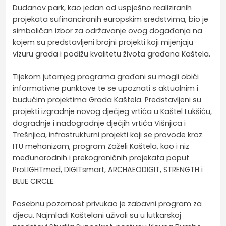
Dudanov park, kao jedan od uspješno realiziranih
projekata sufinanciranih europskim sredstvima, bio je
simboličan izbor za održavanje ovog događanja na
kojem su predstavljeni brojni projekti koji mijenjaju
vizuru grada i podižu kvalitetu života građana Kaštela.
Tijekom jutarnjeg programa građani su mogli obići
informativne punktove te se upoznati s aktualnim i
budućim projektima Grada Kaštela. Predstavljeni su
projekti izgradnje novog dječjeg vrtića u Kaštel Lukšiću,
dogradnje i nadogradnje dječjih vrtića Višnjica i
Trešnjica, infrastrukturni projekti koji se provode kroz
ITU mehanizam, program Zaželi Kaštela, kao i niz
međunarodnih i prekograničnih projekata poput
ProLIGHTmed, DIGITsmart, ARCHAEODIGIT, STRENGTH i
BLUE CIRCLE.
Posebnu pozornost privukao je zabavni program za
djecu. Najmlađi Kaštelani uživali su u lutkarskoj