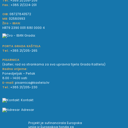
Tel.:
+385 21/205-205
Fax.:
+385 21/224-201
OIB:
08727843572
MB:
02580993
Žiro - IBAN:
HR79 2390 0011 8181 0000 4
PORTA GRADA KAŠTELA
Tel.:
+385 21/205-265
PISARNICA
(šalter; rad sa strankama za sva upravna tijela Grada Kaštela)
Radno vrijeme:
Ponedjeljak – Petak
8.00 – 14.00 sati
E-mail:
pisarnica@kastela.hr
Tel.:
+385 21/205-230
Kontakt
Adresar
Projekt je sufinancirala Europska
unija iz Europskog fonda za