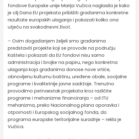
fondove Europske unije Marija Vučica naglasila je kako
je cilj Dana EU projekata približiti građanima konkretne
rezultate europskih ulaganja i pokazati koliko ona
utječu na svakodnevni život.
– Ovim događanjem željeli smo građanima
predstaviti projekte koji se provode na području
Kaštela i pokazati da EU fondovi nisu samo
administracija i brojke na papiru, nego konkretna
ulaganja koja građanima donose nove vrtiće,
obnovljenu kulturnu baštinu, uređene obale, socijalne
programe i kvalitetnije javne sadržaje. Trenutno
provodimo petnaestak projekata kroz različite
programe i mehanizme financiranja – od ITU
mehanizma, preko Nacionalnog plana oporavka i
otpornosti i Europskog socijalnog fonda, do
programa europske teritorijalne suradnje – rekla je
Vučica.