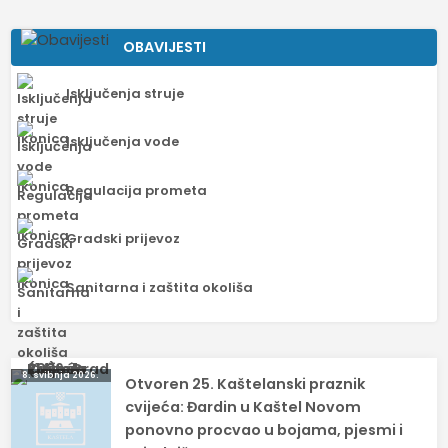
OBAVIJESTI
Isključenja struje
Isključenja vode
Regulacija prometa
Gradski prijevoz
Sanitarna i zaštita okoliša
Navigacija
8. svibnja 2026.
Otvoren 25. Kaštelanski praznik
objava
cvijeća: Đardin u Kaštel Novom
ponovno procvao u bojama, pjesmi i