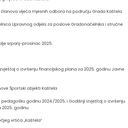
oru članova vijeća mjesnih odbora na području Grada Kaštela
 pročelnica Upravnog odjela za poslove Gradonačelnika i stručne
blje srpanj-prosinac 2025.
 izvještaj o izvršenju financijskog plana za 2025. godinu Javne
anove Športski objekti Kaštela
a pedagošku godinu 2024./2025. i Godišnji izvještaj o izvršenju
za 2025. godinu
ječjeg vrtića „Kaštela“