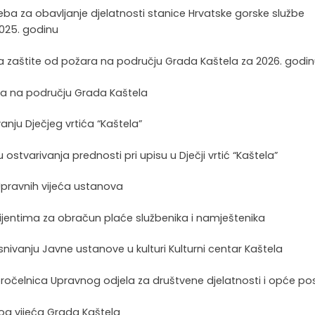
reba za obavljanje djelatnosti stanice Hrvatske gorske službe
025. godinu
a zaštite od požara na području Grada Kaštela za 2026. godi
tića na području Grada Kaštela
vanju Dječjeg vrtića “Kaštela”
 ostvarivanja prednosti pri upisu u Dječji vrtić “Kaštela”
pravnih vijeća ustanova
icijentima za obračun plaće službenika i namještenika
nivanju Javne ustanove u kulturi Kulturni centar Kaštela
aić, pročelnica Upravnog odjela za društvene djelatnosti i opće p
kog vijeća Grada Kaštela