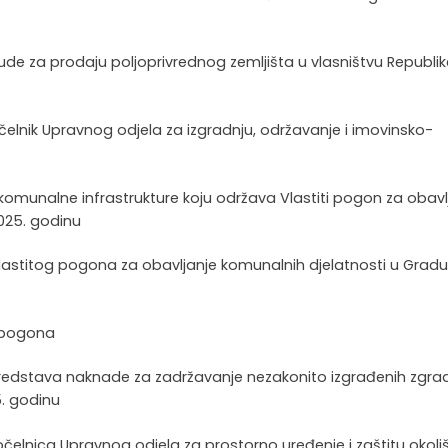
nude za prodaju poljoprivrednog zemljišta u vlasništvu Republi
, pročelnik Upravnog odjela za izgradnju, održavanje i imovinsko-
 komunalne infrastrukture koju održava Vlastiti pogon za obavl
025. godinu
-Vlastitog pogona za obavljanje komunalnih djelatnosti u Grad
og pogona
a sredstava naknade za zadržavanje nezakonito izgrađenih zgra
. godinu
ročelnica Upravnog odjela za prostorno uređenje i zaštitu okoli