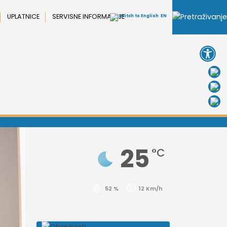
UPLATNICE
SERVISNE INFORMACIJE
EN
Open 
25
°C
52 %
12 Km/h