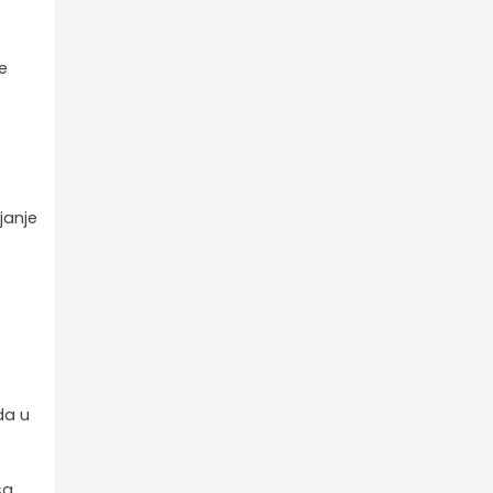
ke
janje
u
da u
ša