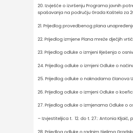
20. Izvješće o izvršenju Programa javnih pot
spašavanja na području Grada Kaštela za 2
21. Prijedlog provedbenog plana unapređenj
22. Prijedlog izmjene Plana mreže dječjih vr
23. Prijedlog odluke o izmjeni Rješenja o osni
24. Prijedlog odluke o izmjeni Odluke o načinu
25. Prijedlog odluke o naknadama članova U
26. Prijedlog odluke o izmjeni Odluke o koef
27. Prijedlog odluke o izmjenama Odluke o os
– Izvjestiteljica t. 12. do t. 27.: Antonia Klj
28. Prijedlog odluke o radnim tijelima Grads