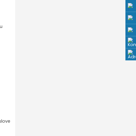
nu
oslove