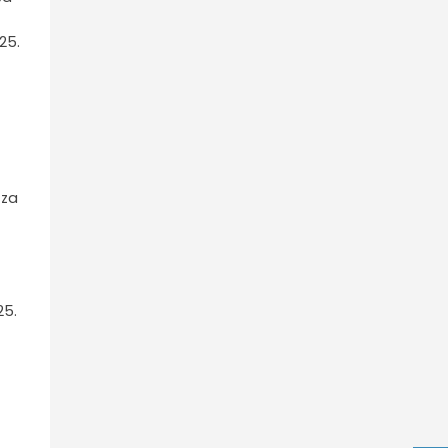
25.
 za
25.