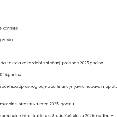
ne komisije
 vijeća
Grada Kaštela za razdoblje siječanj-prosinac 2025.godine
 2025.godinu
ikić, pročelnica Upravnog odjela za financije, javnu nabavu i naplat
omunalne infrastrukture za 2025. godinu
 komunalne infrastrukture u Gradu Kaštela za 2025. godinu –