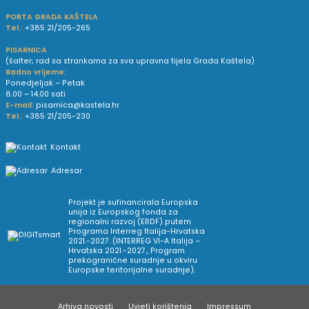
PORTA GRADA KAŠTELA
Tel.:
+385 21/205-265
PISARNICA
(šalter; rad sa strankama za sva upravna tijela Grada Kaštela)
Radno vrijeme:
Ponedjeljak – Petak
8.00 – 14.00 sati
E-mail:
pisarnica@kastela.hr
Tel.:
+385 21/205-230
Kontakt
Adresar
Projekt je sufinancirala Europska
unija iz Europskog fonda za
regionalni razvoj (ERDF) putem
Programa Interreg Italija-Hrvatska
2021.-2027. (INTERREG VI-A Italija –
Hrvatska 2021.-2027., Program
prekogranične suradnje u okviru
Europske teritorijalne suradnje).
Arhiva novosti
Uvjeti korištenja
Impressum