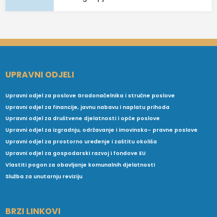
UPRAVNI ODJELI
Upravni odjel za poslove Gradonačelnika i stručne poslove
Upravni odjel za financije, javnu nabavu i naplatu prihoda
Upravni odjel za društvene djelatnosti i opće poslove
Upravni odjel za izgradnju, održavanje i imovinsko- pravne poslove
Upravni odjel za prostorno uređenje i zaštitu okoliša
Upravni odjel za gospodarski razvoj i fondove EU
Vlastiti pogon za obavljanje komunalnih djelatnosti
Služba za unutarnju reviziju
BRZI LINKOVI