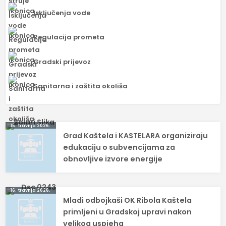
Isključenja vode
Regulacija prometa
Gradski prijevoz
Sanitarna i zaštita okoliša
Navigacija
15. travnja 2026.
Grad Kaštela i KASTELARA organiziraju
objava
edukaciju o subvencijama za
obnovljive izvore energije
16. travnja 2026.
Mladi odbojkaši OK Ribola Kaštela
primljeni u Gradskoj upravi nakon
velikog uspjeha