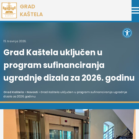
Preskoči
GRAD
na
KAŠTELA
sadržaj
Open 
15. travnja 2026.
Grad Kaštela uključen u
program sufinanciranja
ugradnje dizala za 2026. godinu
Grad Kaštela
>
Novosti
> Grad Kaštela uključen u program sufinanciranja ugradnje
dizala za 2026. godinu