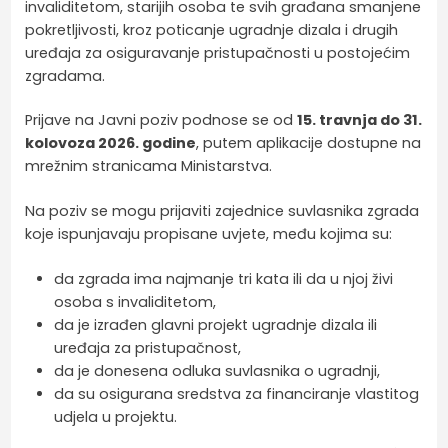
invaliditetom, starijih osoba te svih građana smanjene
pokretljivosti, kroz poticanje ugradnje dizala i drugih
uređaja za osiguravanje pristupačnosti u postojećim
zgradama.
Prijave na Javni poziv podnose se od
15. travnja do 31.
kolovoza 2026. godine
, putem aplikacije dostupne na
mrežnim stranicama Ministarstva.
Na poziv se mogu prijaviti zajednice suvlasnika zgrada
koje ispunjavaju propisane uvjete, među kojima su:
da zgrada ima najmanje tri kata ili da u njoj živi
osoba s invaliditetom,
da je izrađen glavni projekt ugradnje dizala ili
uređaja za pristupačnost,
da je donesena odluka suvlasnika o ugradnji,
da su osigurana sredstva za financiranje vlastitog
udjela u projektu.