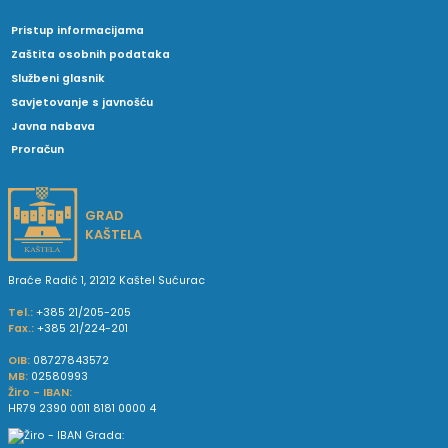
Pristup informacijama
Zaštita osobnih podataka
Službeni glasnik
Savjetovanje s javnošću
Javna nabava
Proračun
GRAD
KAŠTELA
Braće Radić 1, 21212 Kaštel Sućurac
Tel.:
+385 21/205-205
Fax.:
+385 21/224-201
OIB:
08727843572
MB:
02580993
Žiro - IBAN:
HR79 2390 0011 8181 0000 4