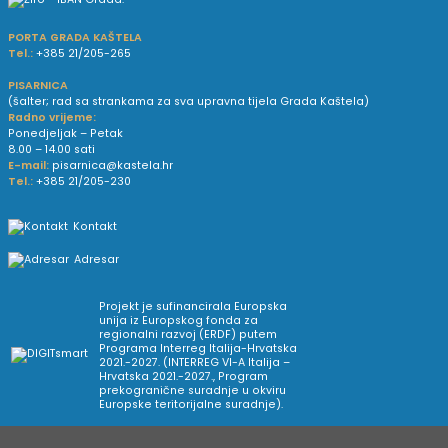
PORTA GRADA KAŠTELA
Tel.:
+385 21/205-265
PISARNICA
(šalter; rad sa strankama za sva upravna tijela Grada Kaštela)
Radno vrijeme:
Ponedjeljak – Petak
8.00 – 14.00 sati
E-mail:
pisarnica@kastela.hr
Tel.:
+385 21/205-230
Kontakt
Adresar
Projekt je sufinancirala Europska
unija iz Europskog fonda za
regionalni razvoj (ERDF) putem
Programa Interreg Italija-Hrvatska
2021.-2027. (INTERREG VI-A Italija –
Hrvatska 2021.-2027., Program
prekogranične suradnje u okviru
Europske teritorijalne suradnje).