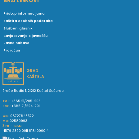
BRZI LINKOVI
Pristup informacijama
Zaštita osobnih podataka
Službeni glasnik
Savjetovanje s javnošću
Javna nabava
Proračun
GRAD
KAŠTELA
Braće Radić 1, 21212 Kaštel Sućurac
Tel.:
+385 21/205-205
Fax.:
+385 21/224-201
OIB:
08727843572
MB:
02580993
Žiro - IBAN:
HR79 2390 0011 8181 0000 4