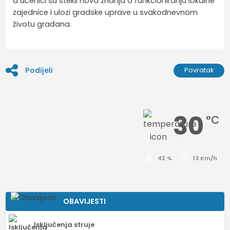
a učenici su stekli nova znanja o funkcioniranju lokalne
zajednice i ulozi gradske uprave u svakodnevnom
životu građana.
Podijeli
Povratak
30
°C
42 %
13 Km/h
OBAVIJESTI
Isključenja struje