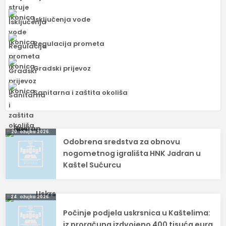
Isključenja vode
Regulacija prometa
Gradski prijevoz
Sanitarna i zaštita okoliša
Navigacija
20. ožujka 2026.
Odobrena sredstva za obnovu
objava
nogometnog igrališta HNK Jadran u
Kaštel Sućurcu
24. ožujka 2026.
Počinje podjela uskrsnica u Kaštelima:
iz proračuna izdvojeno 400 tisuća eura