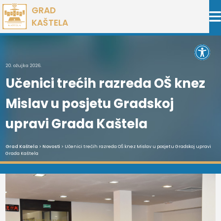
Preskoči
GRAD
na
KAŠTELA
sadržaj
Open 
20. ožujka 2026.
Učenici trećih razreda OŠ knez
Mislav u posjetu Gradskoj
upravi Grada Kaštela
Grad Kaštela
>
Novosti
> Učenici trećih razreda OŠ knez Mislav u posjetu Gradskoj upravi
Grada Kaštela