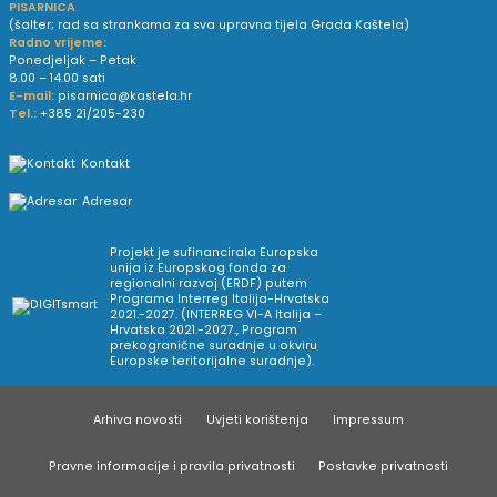
PISARNICA
(šalter; rad sa strankama za sva upravna tijela Grada Kaštela)
Radno vrijeme:
Ponedjeljak – Petak
8.00 – 14.00 sati
E-mail:
pisarnica@kastela.hr
Tel.:
+385 21/205-230
Kontakt
Adresar
Projekt je sufinancirala Europska
unija iz Europskog fonda za
regionalni razvoj (ERDF) putem
Programa Interreg Italija-Hrvatska
2021.-2027. (INTERREG VI-A Italija –
Hrvatska 2021.-2027., Program
prekogranične suradnje u okviru
Europske teritorijalne suradnje).
Arhiva novosti
Uvjeti korištenja
Impressum
Pravne informacije i pravila privatnosti
Postavke privatnosti