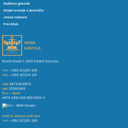
Službeni glasnik
Savjetovanje s javnošću
Javna nabava
Proračun
GRAD
KAŠTELA
Braće Radić 1, 21212 Kaštel Sućurac
Tel.:
+385 21/205-205
Fax.:
+385 21/224-201
OIB:
08727843572
MB:
02580993
Žiro - IBAN:
HR79 2390 0011 8181 0000 4
PORTA GRADA KAŠTELA
Tel.:
+385 21/205-265