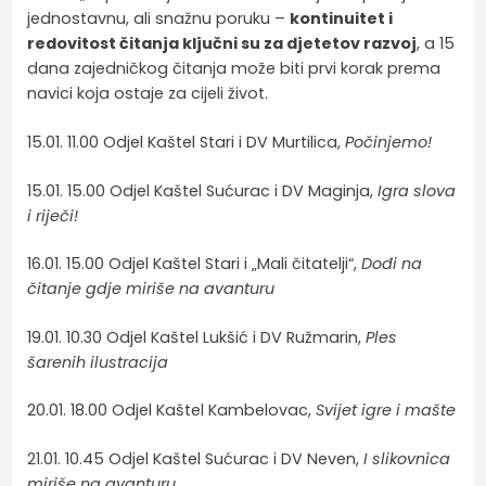
jednostavnu, ali snažnu poruku –
kontinuitet i
redovitost čitanja ključni su za djetetov razvoj
, a 15
dana zajedničkog čitanja može biti prvi korak prema
navici koja ostaje za cijeli život.
15.01. 11.00 Odjel Kaštel Stari i DV Murtilica,
Počinjemo!
15.01. 15.00 Odjel Kaštel Sućurac i DV Maginja,
Igra slova
i riječi!
16.01. 15.00 Odjel Kaštel Stari i „Mali čitatelji“,
Dođi na
čitanje gdje miriše na avanturu
19.01. 10.30 Odjel Kaštel Lukšić i DV Ružmarin,
Ples
šarenih ilustracija
20.01. 18.00 Odjel Kaštel Kambelovac,
Svijet igre i mašte
21.01. 10.45 Odjel Kaštel Sućurac i DV Neven,
I slikovnica
miriše na avanturu