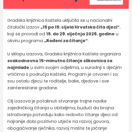
Gradska knjižnica Kaštela uključila se u nacionalni
čitalački izazov
„15 po 15: cijela Hrvatska čita djeci“
,
koji se provodi od
15. do 29. siječnja 2026. godine
u
okviru programa
„Rođeni za čitanje“
.
U sklopu izazova, Gradska knjižnica Kaštela organizira
svakodnevno 15-minutno čitanje slikovnica za
najmlađe
u svim svojim odjelima, u suradnji s dječjim
vrtićima s područja Kaštela. Program je otvoren i za
svu ostalu djecu te roditelje, bake, djedove i sve
zainteresirane građane.
Cilj izazova je potaknuti stvaranje trajne navike
zajedničkog čitanja u obiteljima, budući da brojna
istraživanja potvrđuju kako redovito čitanje djeci od
najranije dobi pozitivno utječe na razvoj govora,
obogaćivanje rječnika, razvoj mašte te jačanje