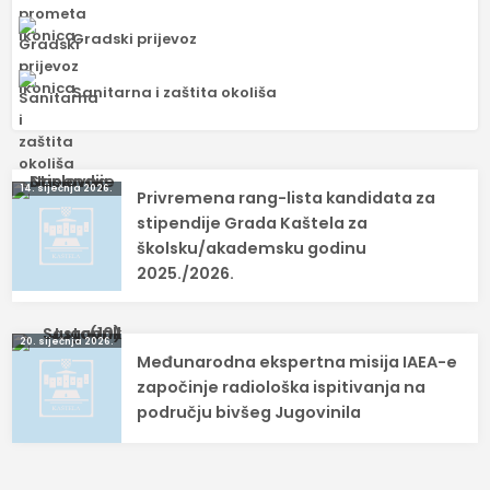
Gradski prijevoz
Sanitarna i zaštita okoliša
Navigacija
14. siječnja 2026.
Privremena rang-lista kandidata za
objava
stipendije Grada Kaštela za
školsku/akademsku godinu
2025./2026.
20. siječnja 2026.
Međunarodna ekspertna misija IAEA-e
započinje radiološka ispitivanja na
području bivšeg Jugovinila