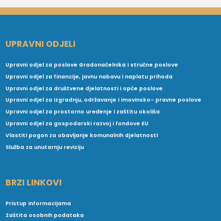
UPRAVNI ODJELI
Upravni odjel za poslove Gradonačelnika i stručne poslove
Upravni odjel za financije, javnu nabavu i naplatu prihoda
Upravni odjel za društvene djelatnosti i opće poslove
Upravni odjel za izgradnju, održavanje i imovinsko- pravne poslove
Upravni odjel za prostorno uređenje i zaštitu okoliša
Upravni odjel za gospodarski razvoj i fondove EU
Vlastiti pogon za obavljanje komunalnih djelatnosti
Služba za unutarnju reviziju
BRZI LINKOVI
Pristup informacijama
Zaštita osobnih podataka