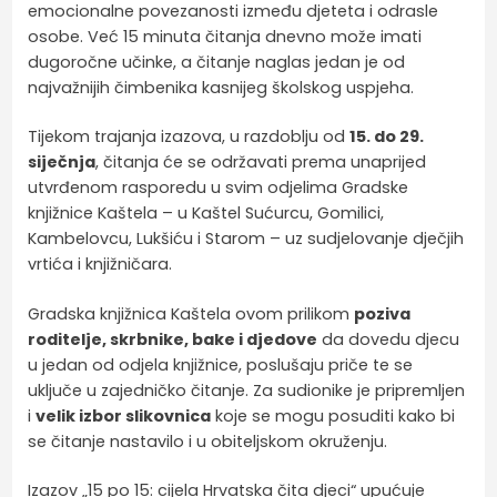
emocionalne povezanosti između djeteta i odrasle
osobe. Već 15 minuta čitanja dnevno može imati
dugoročne učinke, a čitanje naglas jedan je od
najvažnijih čimbenika kasnijeg školskog uspjeha.
Tijekom trajanja izazova, u razdoblju od
15. do 29.
siječnja
, čitanja će se održavati prema unaprijed
utvrđenom rasporedu u svim odjelima Gradske
knjižnice Kaštela – u Kaštel Sućurcu, Gomilici,
Kambelovcu, Lukšiću i Starom – uz sudjelovanje dječjih
vrtića i knjižničara.
Gradska knjižnica Kaštela ovom prilikom
poziva
roditelje, skrbnike, bake i djedove
da dovedu djecu
u jedan od odjela knjižnice, poslušaju priče te se
uključe u zajedničko čitanje. Za sudionike je pripremljen
i
velik izbor slikovnica
koje se mogu posuditi kako bi
se čitanje nastavilo i u obiteljskom okruženju.
Izazov „15 po 15: cijela Hrvatska čita djeci“ upućuje