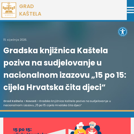
Preskoči
GRAD
na
KAŠTELA
sadržaj
Open 
15. siječnja 2026.
Gradska knjižnica Kaštela
poziva na sudjelovanje u
nacionalnom izazovu „15 po 15:
cijela Hrvatska čita djeci“
Grad Kaštela
>
Novosti
> Gradska knjižnica Kaštela poziva na sudjelovanje u
nacionalnom izazovu „15 po 15: cijela Hrvatska čita djeci“