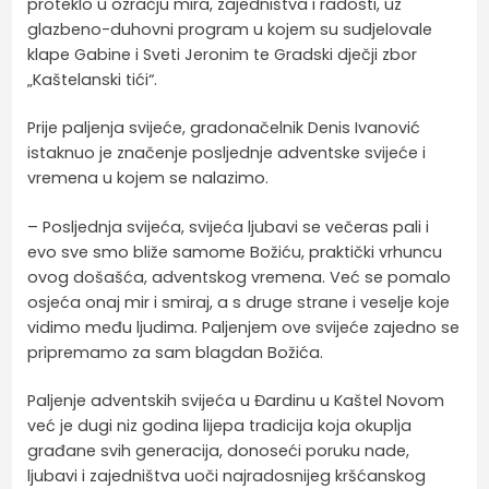
proteklo u ozračju mira, zajedništva i radosti, uz
glazbeno-duhovni program u kojem su sudjelovale
klape Gabine i Sveti Jeronim te Gradski dječji zbor
„Kaštelanski tići“.
Prije paljenja svijeće, gradonačelnik Denis Ivanović
istaknuo je značenje posljednje adventske svijeće i
vremena u kojem se nalazimo.
– Posljednja svijeća, svijeća ljubavi se večeras pali i
evo sve smo bliže samome Božiću, praktički vrhuncu
ovog došašća, adventskog vremena. Već se pomalo
osjeća onaj mir i smiraj, a s druge strane i veselje koje
vidimo među ljudima. Paljenjem ove svijeće zajedno se
pripremamo za sam blagdan Božića.
Paljenje adventskih svijeća u Đardinu u Kaštel Novom
već je dugi niz godina lijepa tradicija koja okuplja
građane svih generacija, donoseći poruku nade,
ljubavi i zajedništva uoči najradosnijeg kršćanskog