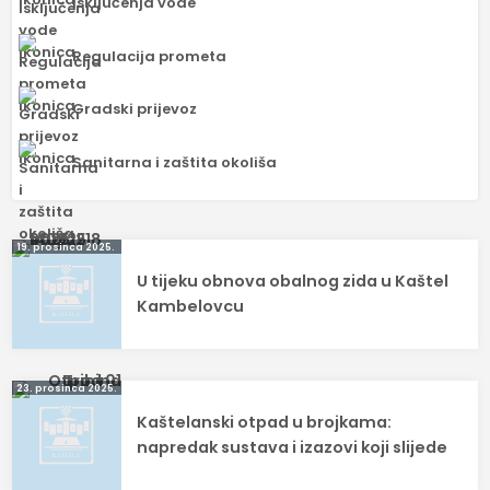
Isključenja vode
Regulacija prometa
Gradski prijevoz
Sanitarna i zaštita okoliša
Navigacija
19. prosinca 2025.
U tijeku obnova obalnog zida u Kaštel
objava
Kambelovcu
23. prosinca 2025.
Kaštelanski otpad u brojkama:
napredak sustava i izazovi koji slijede