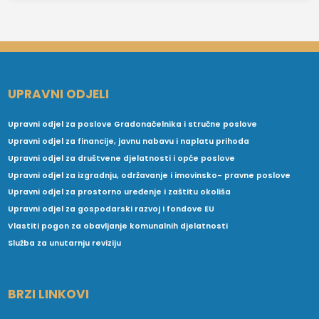
UPRAVNI ODJELI
Upravni odjel za poslove Gradonačelnika i stručne poslove
Upravni odjel za financije, javnu nabavu i naplatu prihoda
Upravni odjel za društvene djelatnosti i opće poslove
Upravni odjel za izgradnju, održavanje i imovinsko- pravne poslove
Upravni odjel za prostorno uređenje i zaštitu okoliša
Upravni odjel za gospodarski razvoj i fondove EU
Vlastiti pogon za obavljanje komunalnih djelatnosti
Služba za unutarnju reviziju
BRZI LINKOVI