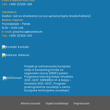
PORTA GRADA KAŠTELA
Tel.:
+385 21/205-265
PISARNICA
(šalter; rad sa strankama za sva upravna tijela Grada Kaštela)
Radno vrijeme:
Ponedjeljak – Petak
8.00 – 14.00 sati
E-mail:
pisarnica@kastela.hr
Tel.:
+385 21/205-230
Kontakt
Adresar
Projekt je sufinancirala Europska
unija iz Europskog fonda za
regionalni razvoj (ERDF) putem
Programa Interreg Italija-Hrvatska
2021.-2027. (INTERREG VI-A Italija –
Hrvatska 2021.-2027., Program
prekogranične suradnje u okviru
Europske teritorijalne suradnje).
Arhiva novosti
Uvjeti korištenja
Impressum