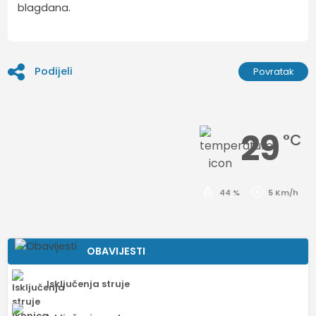
blagdana.
Podijeli
Povratak
29
°C
44 %
5 Km/h
OBAVIJESTI
Isključenja struje