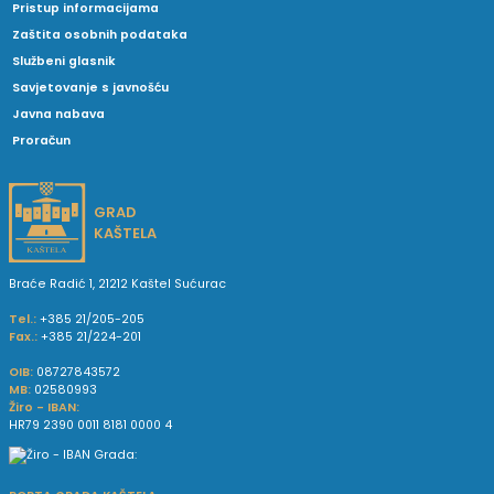
Pristup informacijama
Zaštita osobnih podataka
Službeni glasnik
Savjetovanje s javnošću
Javna nabava
Proračun
GRAD
KAŠTELA
Braće Radić 1, 21212 Kaštel Sućurac
Tel.:
+385 21/205-205
Fax.:
+385 21/224-201
OIB:
08727843572
MB:
02580993
Žiro - IBAN:
HR79 2390 0011 8181 0000 4