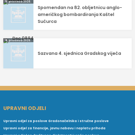
Navigacija
5. prosinca 2025.
Spomendan na 82. obljetnicu anglo-
objava
američkog bombardiranja Kaštel
Sućurca
8. prosinca 2025.
Sazvana 4. sjednica Gradskog vijeća
UPRAVNI ODJELI
Upravni odjel za poslove Gradonačelnika i stručne poslove
Upravni odjel za financije, javnu nabavu i naplatu prihoda