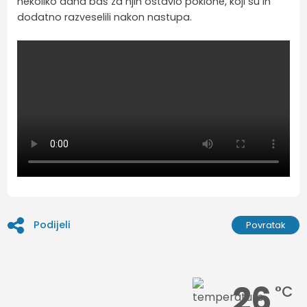
nekoliko dana baš za njih ostavio poklone, koji su ih
dodatno razveselili nakon nastupa.
Podijeli
Povratak
26
°C