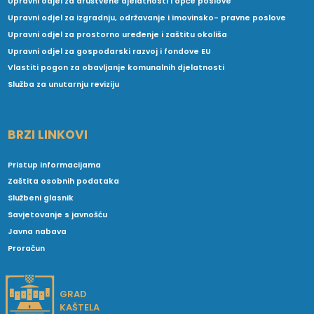
Upravni odjel za društvene djelatnosti i opće poslove
Upravni odjel za izgradnju, održavanje i imovinsko- pravne poslove
Upravni odjel za prostorno uređenje i zaštitu okoliša
Upravni odjel za gospodarski razvoj i fondove EU
Vlastiti pogon za obavljanje komunalnih djelatnosti
Služba za unutarnju reviziju
BRZI LINKOVI
Pristup informacijama
Zaštita osobnih podataka
Službeni glasnik
Savjetovanje s javnošću
Javna nabava
Proračun
GRAD
KAŠTELA