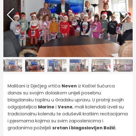
Mališani iz Dječjeg vrtića
Neven
iz Kaštel Sućurca
danas su svojim dolaskom unijeli posebnu
blagdansku toplinu u Gradsku upravu. U pratnji svojih
odgajateljica
Marine
i
Vesne
, mali kolendaši izveli su
tradicionalnu kolendu te oduševili kratkim recitacijama
i pjesmama kojima su svim zaposlenicima i
građanima poželjeli
sretan i blagoslovljen Božić
.