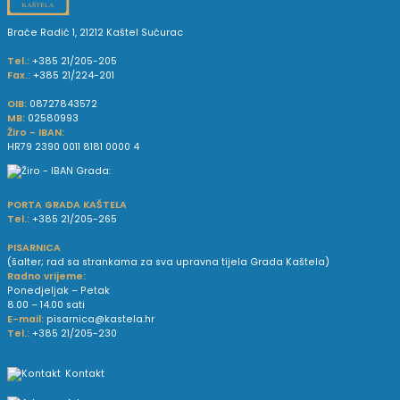
Braće Radić 1, 21212 Kaštel Sućurac
Tel.:
+385 21/205-205
Fax.:
+385 21/224-201
OIB:
08727843572
MB:
02580993
Žiro - IBAN:
HR79 2390 0011 8181 0000 4
PORTA GRADA KAŠTELA
Tel.:
+385 21/205-265
PISARNICA
(šalter; rad sa strankama za sva upravna tijela Grada Kaštela)
Radno vrijeme:
Ponedjeljak – Petak
8.00 – 14.00 sati
E-mail:
pisarnica@kastela.hr
Tel.:
+385 21/205-230
Kontakt