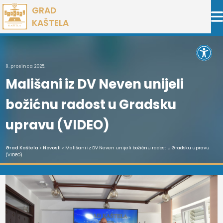
Preskoči
GRAD
na
KAŠTELA
sadržaj
Open 
8. prosinca 2025.
Mališani iz DV Neven unijeli
božićnu radost u Gradsku
upravu (VIDEO)
Grad Kaštela
>
Novosti
> Mališani iz DV Neven unijeli božićnu radost u Gradsku upravu
(VIDEO)