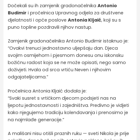
Dočekali su ih zamjenik gradonačelnika
Antonio
Budimir
i pročelnica Upravnog odjela za društvene
djelatnosti i opće poslove
Antonia Kljaić
, koji su s
puno topline pozdravili njihov nastup.
Zamjenik gradonačelnika Antonio Budimir istaknuo je:
“Ovakvi trenuci jednostavno uljepšaju dan. Djeca
svojim osmijehom i pjesmom donesu onu iskonsku
božićnu radost koja se ne može opisati, nego samo
doživjeti. Hvala od srca vrtiću Neven i njihovim
odgajateljicama.”
Pročelnica Antonia Kljaić dodala je:
“Svaki susret s vrtićkom djecom podsjeti nas na
ljepotu jednostavnosti i zajedništva. Predivno je vidjeti
kako njegujemo tradiciju kolendavanja i prenosimo je
na najmlađe generacije.”
A mališani nisu otišli praznih ruku — sveti Nikola je prije