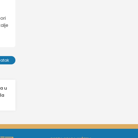
ori
alje
ratak
a u
la