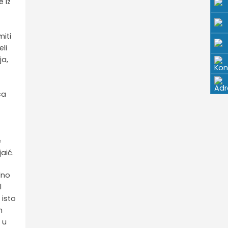
 iz
miti
eli
ja,
ca
e
aić.
lno
l
 isto
h
 u