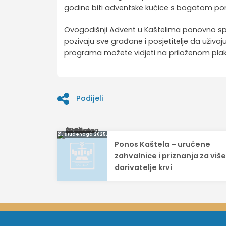
godine biti adventske kućice s bogatom po
Ovogodišnji Advent u Kaštelima ponovno spaj
pozivaju sve građane i posjetitelje da uživaju
programa možete vidjeti na priloženom plak
Podijeli
Navigacija
21. studenoga 2025.
Ponos Kaštela – uručene
objava
zahvalnice i priznanja za viš
darivatelje krvi