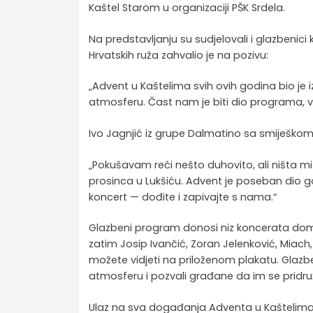
Kaštel Starom u organizaciji PŠK Srdela.
Na predstavljanju su sudjelovali i glazbenic
Hrvatskih ruža zahvalio je na pozivu:
„Advent u Kaštelima svih ovih godina bio je
atmosferu. Čast nam je biti dio programa, 
Ivo Jagnjić iz grupe Dalmatino sa smiješkom 
„Pokušavam reći nešto duhovito, ali ništa m
prosinca u Lukšiću. Advent je poseban dio g
koncert — dođite i zapivajte s nama.“
Glazbeni program donosi niz koncerata doma
zatim Josip Ivančić, Zoran Jelenković, Miach,
možete vidjeti na priloženom plakatu. Glazbe
atmosferu i pozvali građane da im se pridru
Ulaz na sva događanja Adventa u Kaštelima 2