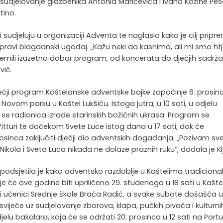
 sudjelovanje glazbenika Antonia Maričevića i Ivana Kozine Pese
tino.
sudjeluju u organizaciji Adventa te naglasio kako je cilj pripre
i pravi blagdanski ugođaj. „Kažu neki da kasnimo, ali mi smo htj
ipremili izuzetno dobar program, od koncerata do dječjih sadrža
vić.
dječji program Kaštelanske adventske bajke započinje 6. prosin
ovom parku u Kaštel Lukšiću. Istoga jutra, u 10 sati, u odjelu
 se radionica izrade starinskih božićnih ukrasa. Program se
itturi te dočekom Svete Luce istog dana u 17 sati, dok će
rosinca zaključiti dječji dio adventskih događanja. „Pozivam sv
 Nikola i Sveta Luca nikada ne dolaze praznih ruku“, dodala je Klj
 podsjetila je kako adventsko razdoblje u Kaštelima tradiciona
e će ove godine biti upriličeno 29. studenoga u 18 sati u Kašte
i učenici Srednje škole Braća Radić, a svake subote došašća u
svijeće uz sudjelovanje zborova, klapa, pučkih pivača i kulturni
jelu bakalara, koja će se održati 20. prosinca u 12 sati na Portu