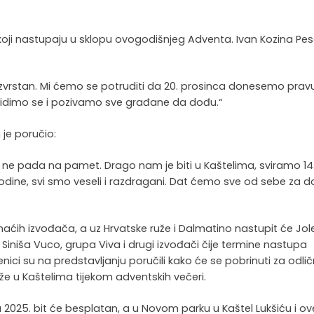
i koji nastupaju u sklopu ovogodišnjeg Adventa. Ivan Kozina Pes
 izvrstan. Mi ćemo se potruditi da 20. prosinca donesemo prav
vidimo se i pozivamo sve građane da dođu.“
je poručio:
i ne pada na pamet. Drago nam je biti u Kaštelima, sviramo 14
odine, svi smo veseli i razdragani. Dat ćemo sve od sebe za 
ćih izvođača, a uz Hrvatske ruže i Dalmatino nastupit će Jole
 Siniša Vuco, grupa Viva i drugi izvođači čije termine nastupa
nici su na predstavljanju poručili kako će se pobrinuti za odli
že u Kaštelima tijekom adventskih večeri.
025. bit će besplatan, a u Novom parku u Kaštel Lukšiću i ov