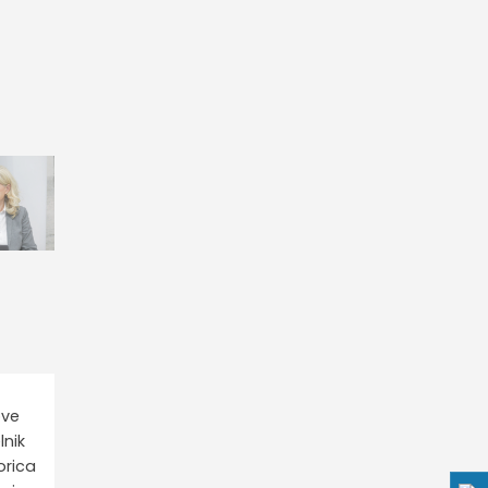
ove
lnik
orica