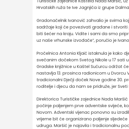
Turističke zajednice Kaštela Nada Maršić, uz
Hrvatskih ruža te Ive Jagnjića iz grupe Dalma
Gradonačelnik Ivanović zahvalio je svima koji 
sadržaje koji će povezivati građane i stvorit
biti šećer na kraju. Vidite i sami da smo pr
uz naše vrhunske izvođače“, poručio je Ivano
Pročelnica Antonia Kljaić istaknula je kako 
svečanim dočekom Svetog Nikole u 17 sati u N
Gradske knjižnice u Kaštel Sućurcu održat će
nastavlja 13. prosinca radionicom u Dvorcu V
tradicionalni Dječji doček Nove godine 30. p
roditelje i djecu da nam se pridruže, jer Sveti
Direktorica Turističke zajednice Nada Maršić
počinje paljenjem prve adventske svijeće, koj
Novom. Adventski vijenac ponovno su izradil
vrijeme bit će organizirano paljenje sljedeće 
udruga. Maršić je najavila i tradicionalnu pod