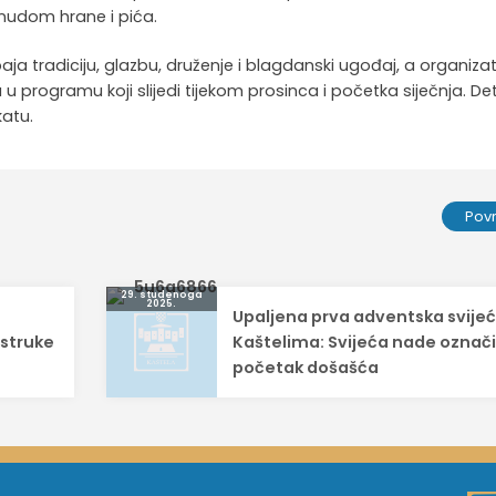
nudom hrane i pića.
a tradiciju, glazbu, druženje i blagdanski ugođaj, a organizat
 u programu koji slijedi tijekom prosinca i početka siječnja. Det
atu.
Pov
29. studenoga
2025.
Upaljena prva adventska svijeć
estruke
Kaštelima: Svijeća nade označi
početak došašća