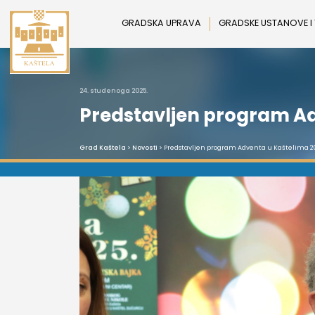
Preskoči
na
GRADSKA UPRAVA
GRADSKE USTANOVE I
sadržaj
24. studenoga 2025.
Predstavljen program Ad
Grad Kaštela
>
Novosti
> Predstavljen program Adventa u Kaštelima 2