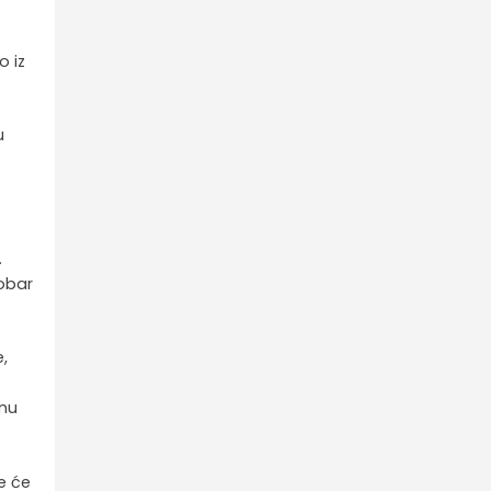
o iz
u
.
dobar
,
čnu
e će