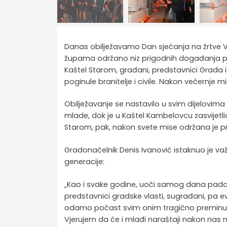
Danas obilježavamo Dan sjećanja na žrtve Vu
župama održano niz prigodnih događanja pos
Kaštel Starom, građani, predstavnici Grada i
poginule branitelje i civile. Nakon večernje m
Obilježavanje se nastavilo u svim dijelovim
mlade, dok je u Kaštel Kambelovcu zasvijetlio
Starom, pak, nakon svete mise održana je proc
Gradonačelnik Denis Ivanović istaknuo je va
generacije:
„Kao i svake godine, uoči samog dana pada V
predstavnici gradske vlasti, sugrađani, pa e
odamo počast svim onim tragično preminuli
Vjerujem da će i mlađi naraštaji nakon nas n