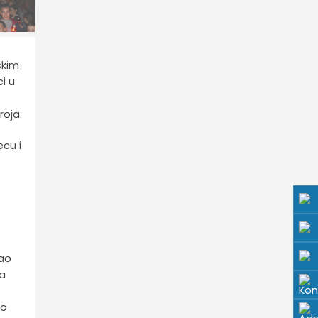
skim
i u
roja.
ecu i
kao
ća
no