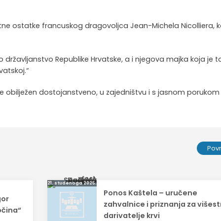
 ostatke francuskog dragovoljca Jean-Michela Nicolliera, ko
državljanstvo Republike Hrvatske, a i njegova majka koja je t
rvatskoj.“
ne obilježen dostojanstveno, u zajedništvu i s jasnom porukom
Pov
21. studenoga 2025.
Ponos Kaštela – uručene
gor
zahvalnice i priznanja za višes
očina“
darivatelje krvi