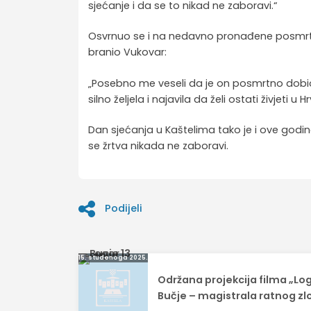
sjećanje i da se to nikad ne zaboravi.“
Osvrnuo se i na nedavno pronađene posmrtne
branio Vukovar:
„Posebno me veseli da je on posmrtno dobio 
silno željela i najavila da želi ostati živjeti u H
Dan sjećanja u Kaštelima tako je i ove godi
se žrtva nikada ne zaboravi.
Podijeli
Navigacija
15. studenoga 2025.
Održana projekcija filma „Lo
objava
Bučje – magistrala ratnog zl