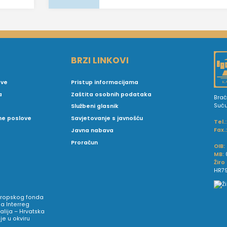
BRZI LINKOVI
ove
Pristup informacijama
a
Zaštita osobnih podataka
Brać
Suć
Službeni glasnik
vne poslove
Savjetovanje s javnošću
Tel.:
Fax.
Javna nabava
Proračun
OIB:
MB:
Žiro
HR79
Europskog fonda
a Interreg
talija – Hrvatska
e u okviru