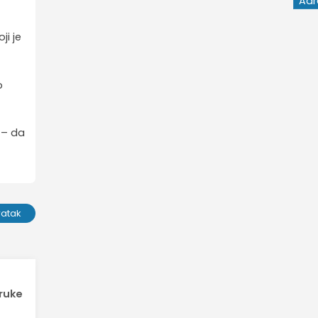
ji je
o
 – da
ratak
truke