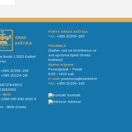
PORTA GRADA KAŠTELA
Tel.:
+385 21/205-265
GRAD
KAŠTELA
PISARNICA
(šalter; rad sa strankama za
sva upravna tijela Grada
e Radić 1, 21212 Kaštel
Kaštela)
urac
Radno vrijeme:
Ponedjeljak – Petak
+385 21/205-205
8.00 – 14.00 sati
:
+385 21/224-201
E-mail:
pisarnica@kastela.hr
Tel.:
+385 21/205-230
08727843572
02580993
 - IBAN:
Kontakt
 2390 0011 8181 0000 4
Adresar