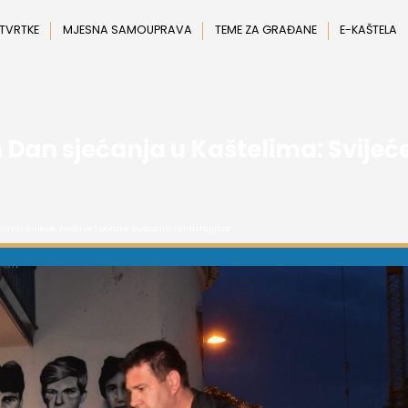
 TVRTKE
MJESNA SAMOUPRAVA
TEME ZA GRAĐANE
E-KAŠTELA
Dan sjećanja u Kaštelima: Svijeće
elima: Svijeće, molitve i poruke budućim naraštajima