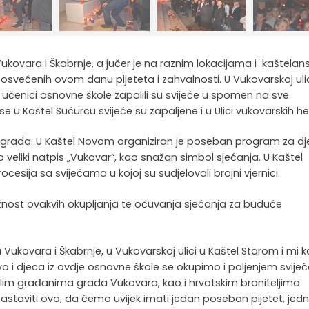
kovara i Škabrnje, a jučer je na raznim lokacijama i kaštelan
većenih ovom danu pijeteta i zahvalnosti. U Vukovarskoj ulic
 učenici osnovne škole zapalili su svijeće u spomen na sve
ise u Kaštel Sućurcu svijeće su zapaljene i u Ulici vukovarskih he
a grada. U Kaštel Novom organiziran je poseban program za dj
 veliki natpis „Vukovar“, kao snažan simbol sjećanja. U Kaštel
esija sa svijećama u kojoj su sudjelovali brojni vjernici.
žnost ovakvih okupljanja te očuvanja sjećanja za buduće
ukovara i Škabrnje, u Vukovarskoj ulici u Kaštel Starom i mi 
vo i djeca iz ovdje osnovne škole se okupimo i paljenjem svije
m građanima grada Vukovara, kao i hrvatskim braniteljima.
astaviti ovo, da ćemo uvijek imati jedan poseban pijetet, jed