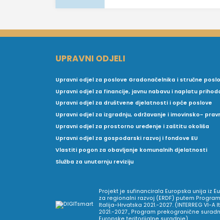
UPRAVNI ODJELI
Upravni odjel za poslove Gradonačelnika i stručne posl
Upravni odjel za financije, javnu nabavu i naplatu prihod
Upravni odjel za društvene djelatnosti i opće poslove
Upravni odjel za izgradnju, održavanje i imovinsko- pra
Upravni odjel za prostorno uređenje i zaštitu okoliša
Upravni odjel za gospodarski razvoj i fondove EU
Vlastiti pogon za obavljanje komunalnih djelatnosti
Služba za unutarnju reviziju
Projekt je sufinancirala Europska unija iz 
za regionalni razvoj (ERDF) putem Program
Italija-Hrvatska 2021.-2027. (INTERREG VI-A I
2021.-2027., Program prekogranične suradnj
Europske teritorijalne suradnje).