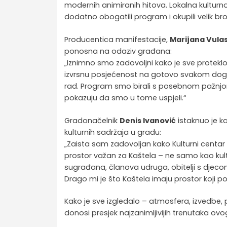
modernih animiranih hitova. Lokalna kulturn
dodatno obogatili program i okupili velik broj
Producentica manifestacije,
Marijana Vula
ponosna na odaziv građana:
„Iznimno smo zadovoljni kako je sve protekl
izvrsnu posjećenost na gotovo svakom događa
rad. Program smo birali s posebnom pažnjom
pokazuju da smo u tome uspjeli.“
Gradonačelnik
Denis Ivanović
istaknuo je ka
kulturnih sadržaja u gradu:
„Zaista sam zadovoljan kako Kulturni centar
prostor važan za Kaštela – ne samo kao kultu
sugrađana, članova udruga, obitelji s djeco
Drago mi je što Kaštela imaju prostor koji poti
Kako je sve izgledalo – atmosfera, izvedbe, pu
donosi presjek najzanimljivijih trenutaka o