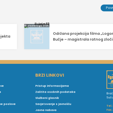
Pov
15. studenoga 2025.
Održana projekcija filma „Logo
ojekta
Bučje – magistrala ratnog zloč
BRZI LINKOVI
ove
Pristup informacijama
a
Zaštita osobnih podataka
Brać
Suć
Službeni glasnik
vne poslove
Savjetovanje s javnošću
Tel.:
Fax.
Javna nabava