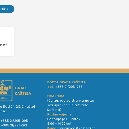
ratak
r
ina“
PORTA GRADA KAŠTELA
Tel.:
+385 21/205-265
GRAD
KAŠTELA
PISARNICA
(šalter; rad sa strankama za
sva upravna tijela Grada
e Radić 1, 21212 Kaštel
Kaštela)
urac
Radno vrijeme:
Ponedjeljak – Petak
+385 21/205-205
8.00 – 14.00 sati
:
+385 21/224-201
E-mail:
pisarnica@kastela.hr