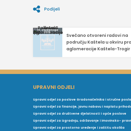
Podijeli
Navigacija
14. studenoga
2025.
Svečano otvoreni radovi na
objava
području Kaštela u okviru pr
aglomeracije Kaštela-Trogir
UPRAVNI ODJELI
Upravni odjel za poslove Gradonačelnika i stručne posl
Upravni odjel za financije, javnu nabavu i naplatu prihod
Upravni odjel za društvene djelatnosti i opće poslove
Upravni odjel za izgradnju, održavanje i imovinsko- pra
Upravni odjel za prostorno uređenje i zaštitu okoliša