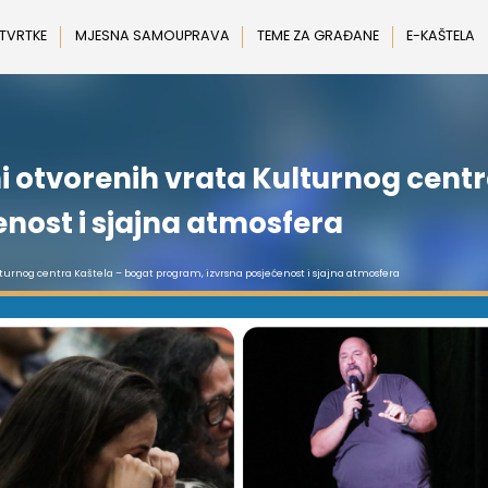
 TVRTKE
MJESNA SAMOUPRAVA
TEME ZA GRAĐANE
E-KAŠTELA
i otvorenih vrata Kulturnog cent
nost i sjajna atmosfera
turnog centra Kaštela – bogat program, izvrsna posjećenost i sjajna atmosfera