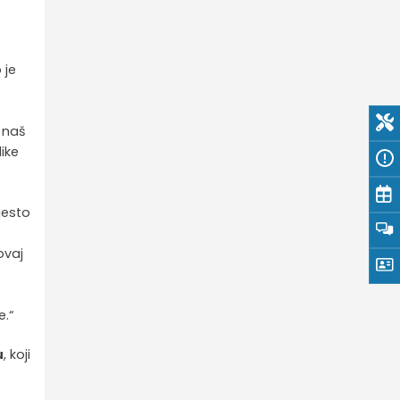
 je
 naš
ike
jesto
ovaj
e.“
u
, koji