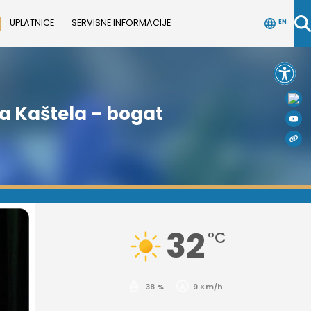
UPLATNICE
SERVISNE INFORMACIJE
EN
Open 
ra Kaštela – bogat
32
°C
38 %
9 Km/h