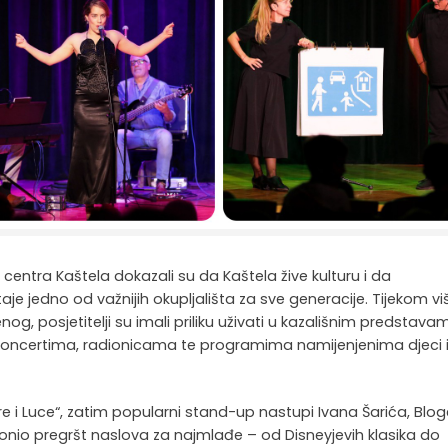
centra Kaštela dokazali su da Kaštela žive kulturu i da
je jedno od važnijih okupljališta za sve generacije. Tijekom vi
og, posjetitelji su imali priliku uživati u kazališnim predstava
koncertima, radionicama te programima namijenjenima djeci 
e i Luce“, zatim popularni stand-up nastupi Ivana Šarića, Blo
 donio pregršt naslova za najmlađe – od Disneyjevih klasika do