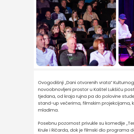
Ovogodišnji „Dani otvorenih vrata“ Kulturnog 
novoobnovljeni prostor u Kaštel Lukšiću posta
tjedana, od kraja rujna pa do polovine studen
stand-up večerima, filmskim projekcijama, 
mladima.
Posebnu pozornost privukle su komedije „Ter
Krule i Ričarda, dok je filmski dio programa