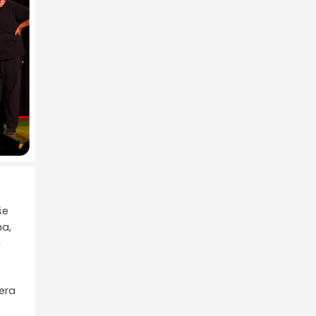
še
ma,
i
gera