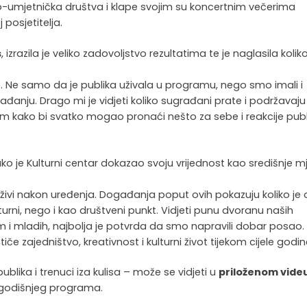
o-umjetnička društva i klape svojim su koncertnim večerima
 posjetitelja.
s
, izrazila je veliko zadovoljstvo rezultatima te je naglasila koliko
o. Ne samo da je publika uživala u programu, nego smo imali i
nju. Drago mi je vidjeti koliko sugrađani prate i podržavaju
 kako bi svatko mogao pronaći nešto za sebe i reakcije publ
ko je Kulturni centar dokazao svoju vrijednost kao središnje m
 živi nakon uređenja. Događanja poput ovih pokazuju koliko je 
rni, nego i kao društveni punkt. Vidjeti punu dvoranu naših
m i mladih, najbolja je potvrda da smo napravili dobar posao.
če zajedništvo, kreativnost i kulturni život tijekom cijele godin
blika i trenuci iza kulisa – može se vidjeti u
priloženom vide
vogodišnjeg programa.