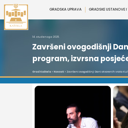
Preskoči
na
GRADSKA UPRAVA
GRADSKE USTANOVE I
sadržaj
14. studenoga 2025.
Završeni ovogodišnji Dan
program, izvrsna posjeće
Grad Kaštela
>
Novosti
> Završeni ovogodišnji Dani otvorenih vrata Kul