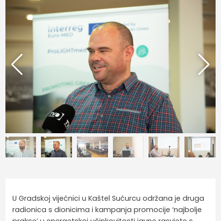
U Gradskoj vijećnici u Kaštel Sućurcu održana je druga
radionica s dionicima i kampanja promocije ‘najbolje
prakse’ u energetskoj učinkovitosti javne rasvjete s