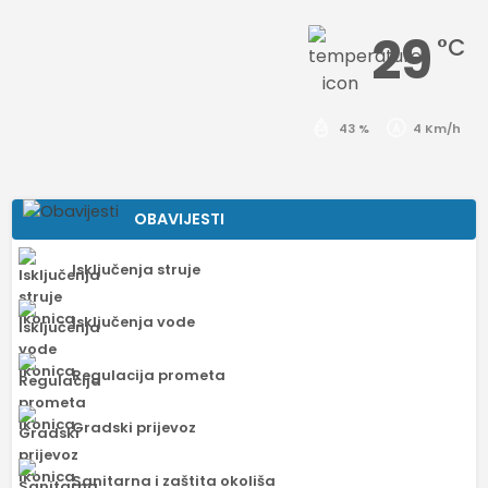
29
°C
43 %
4 Km/h
OBAVIJESTI
Isključenja struje
Isključenja vode
Regulacija prometa
Gradski prijevoz
Sanitarna i zaštita okoliša