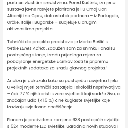
partneri vlastitim sredstvima. Pored Kaštela, izmjena
sustava javne rasvjete planirana je i u Crnoj Gori,
Albaniji i na Cipru, dok ostatak partnera – iz Portugala,
Grčke, Italije i Bugarske – sudjeluje u drugim
aktivnostima projekta.
Tehnički dio projekta predstavio je Marko Bešlić iz
tvrtke
Lunes Adria
: „Zadužen sam za snimku i analizu
postojećeg stanja, izradu prijedloga mjera za
poboljšanje energetske učinkovitosti te pripremu
projektnih zadataka za izradu glavnog projekta.“
Analiza je pokazala kako su postojeća rasvjetna tijela
u velikoj mjeri tehnički zastarjela i ekološki neprihvatljiva
– čak 77 % njih koristi izvore svjetlosti koji sadrže živu, a
značajan udio (41,5 %) čine kuglaste svjetiljke koje
izazivaju svjetlosno onečišćenje.
Planom je predviđena zamjena 638 postojećih svjetiljki
s 524 moderne LED svjetiljke, ugradnja novih stupova i