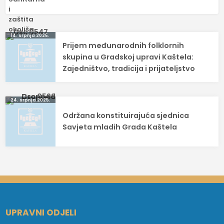
Navigacija
14. srpnja 2025.
Prijem međunarodnih folklornih
objava
skupina u Gradskoj upravi Kaštela:
Zajedništvo, tradicija i prijateljstvo
24. srpnja 2025.
Održana konstituirajuća sjednica
Savjeta mladih Grada Kaštela
UPRAVNI ODJELI