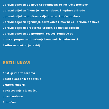
Upravni odjel za poslove Gradonačelnika i stručne poslove
Upravni odjel za financije, javnu nabavu i naplatu prihoda
Upravni odjel za društvene djelatnosti i opće poslove
Upravni odjel za izgradnju, održavanje i imovinsko- pravne poslove
Upravni odjel za prostorno uređenje i zaštitu okoliša
Upravni odjel za gospodarski razvoj i fondove EU
Vlastiti pogon za obavljanje komunalnih djelatnosti
Služba za unutarnju reviziju
BRZI LINKOVI
Pristup informacijama
Zaštita osobnih podataka
Službeni glasnik
Savjetovanje s javnošću
Javna nabava
Proračun