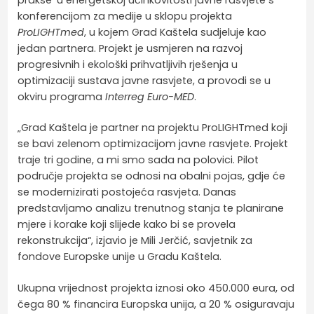
konferencijom za medije u sklopu projekta
ProLIGHTmed
, u kojem Grad Kaštela sudjeluje kao
jedan partnera. Projekt je usmjeren na razvoj
progresivnih i ekološki prihvatljivih rješenja u
optimizaciji sustava javne rasvjete, a provodi se u
okviru programa
Interreg Euro-MED
.
„Grad Kaštela je partner na projektu ProLIGHTmed koji
se bavi zelenom optimizacijom javne rasvjete. Projekt
traje tri godine, a mi smo sada na polovici. Pilot
područje projekta se odnosi na obalni pojas, gdje će
se modernizirati postojeća rasvjeta. Danas
predstavljamo analizu trenutnog stanja te planirane
mjere i korake koji slijede kako bi se provela
rekonstrukcija“, izjavio je Mili Jerčić, savjetnik za
fondove Europske unije u Gradu Kaštela.
Ukupna vrijednost projekta iznosi oko 450.000 eura, od
čega 80 % financira Europska unija, a 20 % osiguravaju