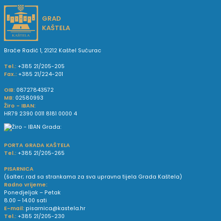
GRAD
KAŠTELA
Braće Radić 1, 21212 Kaštel Sućurac
Tel.:
+385 21/205-205
Fax.:
+385 21/224-201
OIB:
08727843572
MB:
02580993
Žiro - IBAN:
HR79 2390 0011 8181 0000 4
PORTA GRADA KAŠTELA
Tel.:
+385 21/205-265
PISARNICA
(šalter; rad sa strankama za sva upravna tijela Grada Kaštela)
Radno vrijeme:
Ponedjeljak – Petak
8.00 – 14.00 sati
E-mail:
pisarnica@kastela.hr
Tel.:
+385 21/205-230