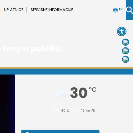
UPLATNICE
SERVISNE INFORMACIJE
EN
Open 
 brojnu publiku
30
°C
40 %
12 Km/h