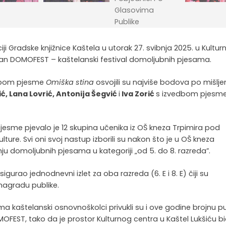
ji Gradske knjižnice Kaštela u utorak 27. svibnja 2025. u Kultu
držan DOMOFEST – kaštelanski festival domoljubnih pjesama.
dbom pjesme
Omiška stina
osvojili su najviše bodova po mišlje
, Lana Lovrić, Antonija Šegvić
i
Iva Zorić
s izvedbom pjesm
me pjevalo je 12 skupina učenika iz OŠ kneza Trpimira pod
ulture. Svi oni svoj nastup izborili su nakon što je u OŠ kneza
u domoljubnih pjesama u kategoriji „od 5. do 8. razreda”.
gurao jednodnevni izlet za oba razreda (6. E i 8. E) čiji su
 nagradu publike.
aštelanski osnovnoškolci privukli su i ove godine brojnu pu
OFEST, tako da je prostor Kulturnog centra u Kaštel Lukšiću b