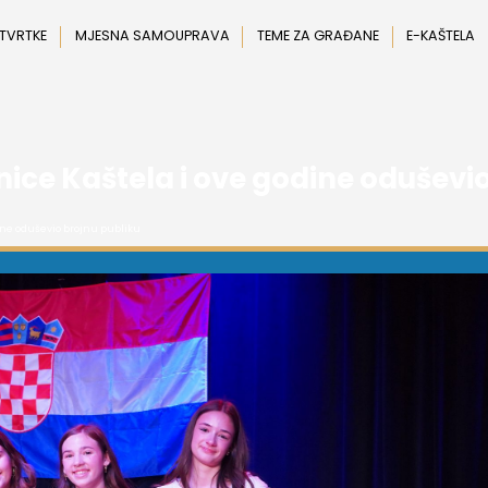
 TVRTKE
MJESNA SAMOUPRAVA
TEME ZA GRAĐANE
E-KAŠTELA
ce Kaštela i ove godine oduševio
ine oduševio brojnu publiku