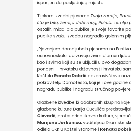
ispunjen do posljednjeg mjesta.
Tijekom izvedbi pjesama
Tvoja zemlja, Ratn
šta je bilo, Zemlja dide mog, Poljubi zemlju p
ostalih, mlađi dio publike je svoje favorite 
publike svaku izvedbu nagradio golemim pl
„Pjevanjem domoljubnih pjesama na Festiva
osnovnoškolci održavaju živim plamen ljubav
kao i svima koji su se uključili u ovo događ
ponosni – hrvatsku državnost i hrvatsku samos
Kaštela
Renata Dobrić
pozdravivši sve nazo
pokrovitelju Domofesta, koji je i ove godine 
nagradu publike i nagradu stručnog povjere
Glazbene izvedbe 12 odabranih skupina koje 
glazbene kulture Darija Cuculića predstavlja
Cicvarić
, profesorica likovne kulture, vjerouč
Marijana Jerkunica
, voditeljica Dramske s
odjela GKK u Kaštel Starome i
Renata Dobri