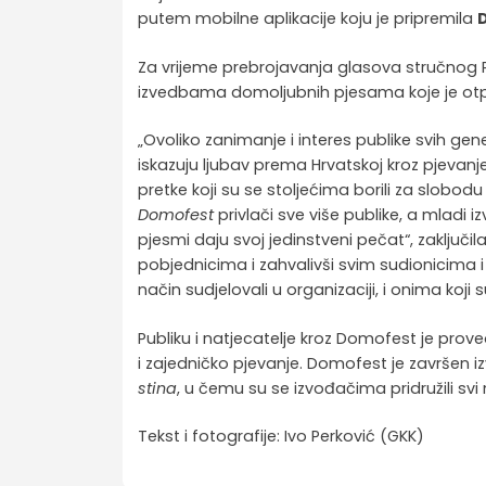
putem mobilne aplikacije koju je pripremila
Za vrijeme prebrojavanja glasova stručnog
izvedbama domoljubnih pjesama koje je otpje
„Ovoliko zanimanje i interes publike svih ge
iskazuju ljubav prema Hrvatskoj kroz pjevan
pretke koji su se stoljećima borili za slobo
Domofest
privlači sve više publike, a mladi
pjesmi daju svoj jedinstveni pečat“, zaključ
pobjednicima i zahvalivši svim sudionicima i
način sudjelovali u organizaciji, i onima koji s
Publiku i natjecatelje kroz Domofest je prov
i zajedničko pjevanje. Domofest je završe
stina
, u čemu su se izvođačima pridružili svi
Tekst i fotografije: Ivo Perković (GKK)