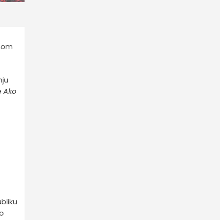
rnom
nju
e
Ako
bliku
io