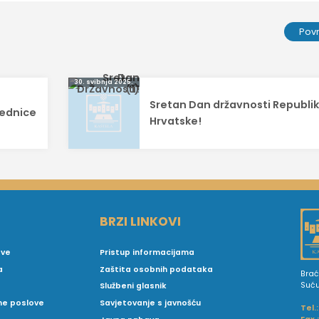
Pov
30. svibnja 2025.
Sretan Dan državnosti Republi
jednice
Hrvatske!
BRZI LINKOVI
ove
Pristup informacijama
a
Zaštita osobnih podataka
Brać
Suć
Službeni glasnik
vne poslove
Savjetovanje s javnošću
Tel.: