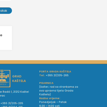
ratak
ke
PORTA GRADA KAŠTELA
Tel.:
+385 21/205-265
GRAD
KAŠTELA
PISARNICA
(šalter; rad sa strankama za
sva upravna tijela Grada
e Radić 1, 21212 Kaštel
Kaštela)
urac
Radno vrijeme:
Ponedjeljak – Petak
+385 21/205-205
8.00 – 14.00 sati