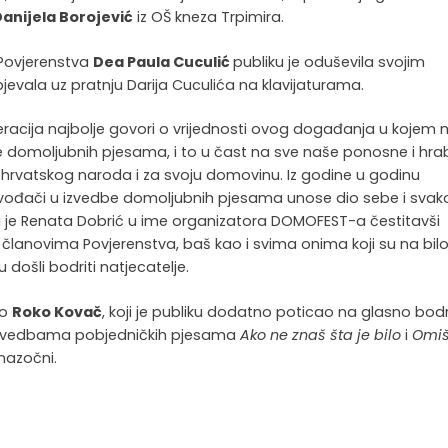
Danijela Borojević
iz OŠ kneza Trpimira.
 Povjerenstva
Dea Paula Cuculić
publiku je oduševila svojim
vala uz pratnju Darija Cuculića na klavijaturama.
neracija najbolje govori o vrijednosti ovog događanja u kojem 
je domoljubnih pjesama, i to u čast na sve naše ponosne i hra
du hrvatskog naroda i za svoju domovinu. Iz godine u godinu
 izvođači u izvedbe domoljubnih pjesama unose dio sebe i svak
ila je Renata Dobrić u ime organizatora DOMOFEST-a čestitavši
 članovima Povjerenstva, baš kao i svima onima koji su na bilo 
u došli bodriti natjecatelje.
eo
Roko Kovač
, koji je publiku dodatno poticao na glasno bod
n izvedbama pobjedničkih pjesama
Ako ne znaš šta je bilo
i
Omi
 nazočni.