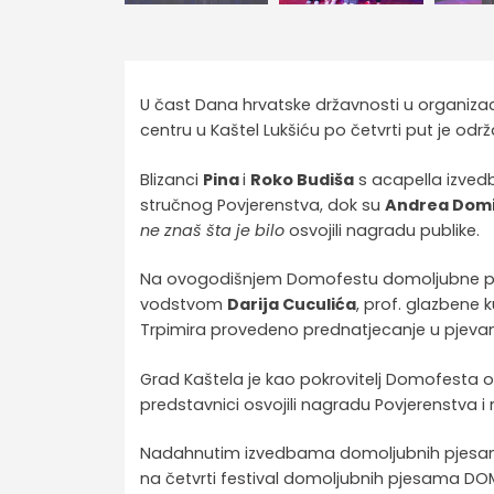
U čast Dana hrvatske državnosti u organizaci
centru u Kaštel Lukšiću po četvrti put je o
Blizanci
Pina
i
Roko Budiša
s acapella izve
stručnog Povjerenstva, dok su
Andrea Domić
ne znaš šta je bilo
osvojili nagradu publike.
Na ovogodišnjem Domofestu domoljubne pjes
vodstvom
Darija Cuculića
, prof. glazbene k
Trpimira provedeno prednatjecanje u pjevanj
Grad Kaštela je kao pokrovitelj Domofesta osi
predstavnici osvojili nagradu Povjerenstva i
Nadahnutim izvedbama domoljubnih pjesama k
na četvrti festival domoljubnih pjesama DOM