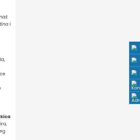
znaš
tina
i
o
la,
i
ice
e
kica
ira,
jeg