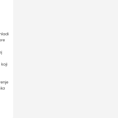
mladi
bre
oj
koji
renje
ška