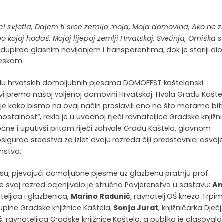
ici svjetla, Dajem ti srce zemljo moja, Moja domovina, Ako ne 
o kojoj hodaš, Mojoj lijepoj zemlji Hrvatskoj, Svetinja, Omiška s
podupirao glasnim navijanjem i transparentima, dok je stariji di
jeskom.
lu hrvatskih domoljubnih pjesama DOMOFEST kaštelanski
i prema našoj voljenoj domovini Hrvatskoj. Hvala Gradu Kašte
anje kako bismo na ovaj način proslavili ono na što moramo bit
talnost“, rekla je u uvodnoj riječi ravnateljica Gradske knjižn
čne i uputivši pritom riječi zahvale Gradu Kaštela, glavnom
osigurao sredstva za izlet dvaju razreda čiji predstavnici osvoj
nstva.
su, pjevajući domoljubne pjesme uz glazbenu pratnju prof.
le svoj razred ocjenjivalo je stručno Povjerenstvo u sastavu:
An
iteljica i glazbenica,
Marino Radunić
, ravnatelj OŠ kneza Trpim
kupine Gradske knjižnice Kaštela,
Sonja Jurat
, knjižničarka Dječ
ć
, ravnateljica Gradske knjižnice Kaštela, a publika je glasovala