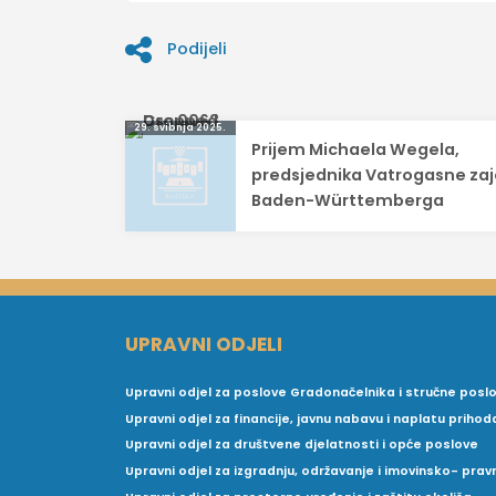
Podijeli
Navigacija
29. svibnja 2025.
Prijem Michaela Wegela,
objava
predsjednika Vatrogasne za
Baden-Württemberga
UPRAVNI ODJELI
Upravni odjel za poslove Gradonačelnika i stručne posl
Upravni odjel za financije, javnu nabavu i naplatu prihod
Upravni odjel za društvene djelatnosti i opće poslove
Upravni odjel za izgradnju, održavanje i imovinsko- pra