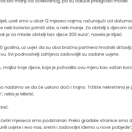
ijava bio manji od očekivanog, pa su odlučili prilagoditi model
li, uzeli smo u obzir 12 mjeseci najma, računajući od datuma
ki korisnici primiti više, a neki manje. Za obitelji s djecom i
 je za mlade obitelji bez djece 200 eura“, navela je Kljaić.
 godina, uz uvjet da su oba bračna partnera hrvatski državlja
u. Svi podnositelji zahtjeva zadovoljili su zadane uvjete.
ć, majka troje djece, koja je pohvalila ovu mjeru kao važan kor
no nadamo se da će uskoro doći i trajno. Tržište nekretnina je 
rekla je Miletić.
inić.
a četiri mjeseca smo podstanari. Preko gradske stranice smo d
punili uvjete i evo nas, sretni i zadovoljni idemo u nove pobjede“