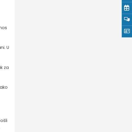
znos
ni. U
ak za
jako
ošli
,