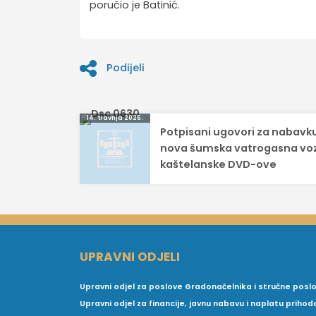
poručio je Batinić.
Podijeli
Navigacija
14. travnja 2025.
Potpisani ugovori za nabavku
objava
nova šumska vatrogasna voz
kaštelanske DVD-ove
UPRAVNI ODJELI
Upravni odjel za poslove Gradonačelnika i stručne posl
Upravni odjel za financije, javnu nabavu i naplatu prihod