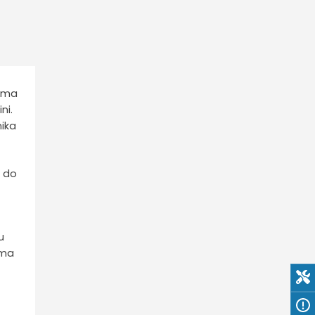
jima
ni.
nika
0 do
u
ima