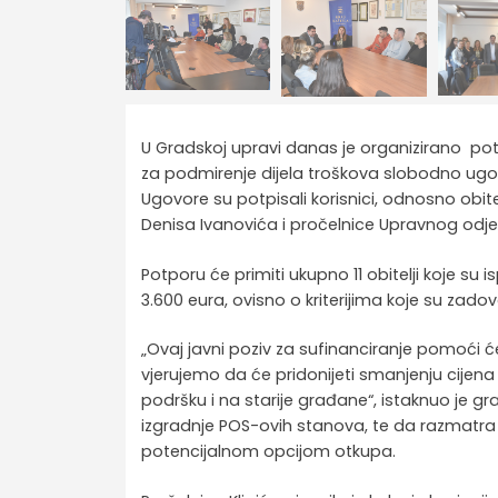
U Gradskoj upravi danas je organizirano pot
za podmirenje dijela troškova slobodno ug
Ugovore su potpisali korisnici, odnosno obite
Denisa Ivanovića i pročelnice Upravnog odjel
Potporu će primiti ukupno 11 obitelji koje su
3.600 eura, ovisno o kriterijima koje su zadov
„Ovaj javni poziv za sufinanciranje pomoći 
vjerujemo da će pridonijeti smanjenju cijena 
podršku i na starije građane“, istaknuo je g
izgradnje POS-ovih stanova, te da razmatr
potencijalnom opcijom otkupa.