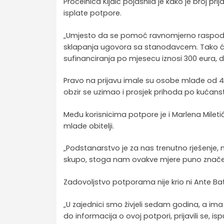
Pročelnica Kljaić pojasnila je kako je broj pr
isplate potpore.
„Umjesto da se pomoć ravnomjerno raspodije
sklapanja ugovora sa stanodavcem. Tako će ne
sufinanciranja po mjesecu iznosi 300 eura, dok
Pravo na prijavu imale su osobe mlađe od 40
obzir se uzimao i prosjek prihoda po kućanstv
Među korisnicima potpore je i Marlena Mileti
mlade obitelji.
„Podstanarstvo je za nas trenutno rješenje, 
skupo, stoga nam ovakve mjere puno znače“, 
Zadovoljstvo potporama nije krio ni Ante Bat
„U zajednici smo živjeli sedam godina, a im
do informacija o ovoj potpori, prijavili se, is