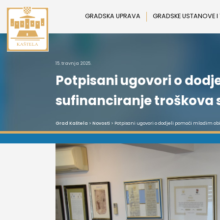
Preskoči
na
GRADSKA UPRAVA
GRADSKE USTANOVE I
sadržaj
15. travnja 2025.
Potpisani ugovori o dodj
sufinanciranje troškova
Grad Kaštela
>
Novosti
> Potpisani ugovori o dodjeli pomoći mladim ob