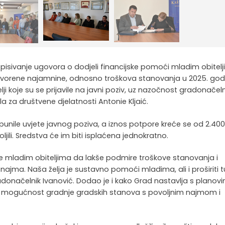
pisivanje ugovora o dodjeli financijske pomoći mladim obitel
ovorene najamnine, odnosno troškova stanovanja u 2025. godi
lji koje su se prijavile na javni poziv, uz nazočnost gradonačel
a za društvene djelatnosti Antonie Kljaić.
 ispunile uvjete javnog poziva, a iznos potpore kreće se od 2.40
oljili. Sredstva će im biti isplaćena jednokratno.
će mladim obiteljima da lakše podmire troškove stanovanja i
najma. Naša želja je sustavno pomoći mladima, ali i proširiti t
radonačelnik Ivanović. Dodao je i kako Grad nastavlja s planov
a mogućnost gradnje gradskih stanova s povoljnim najmom i