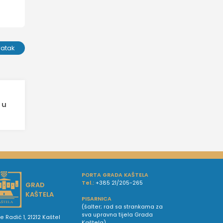
ratak
 u
PORTA GRADA KAŠTELA
Tel.:
+385 21/205-265
GRAD
KAŠTELA
PISARNICA
(šalter; rad sa strankama za
sva upravna tijela Grada
e Radić 1, 21212 Kaštel
Kaštela)