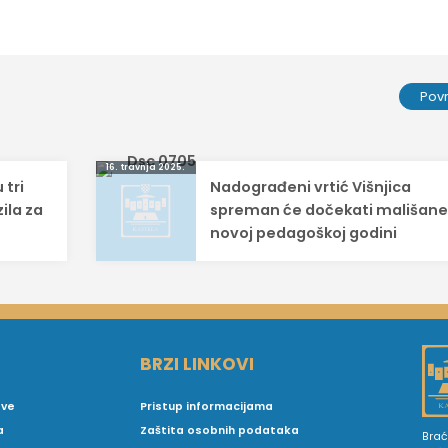
Pov
16. travnja 2025.
 tri
Nadograđeni vrtić Višnjica
ila za
spreman će dočekati mališane
novoj pedagoškoj godini
BRZI LINKOVI
ove
Pristup informacijama
a
Zaštita osobnih podataka
Brać