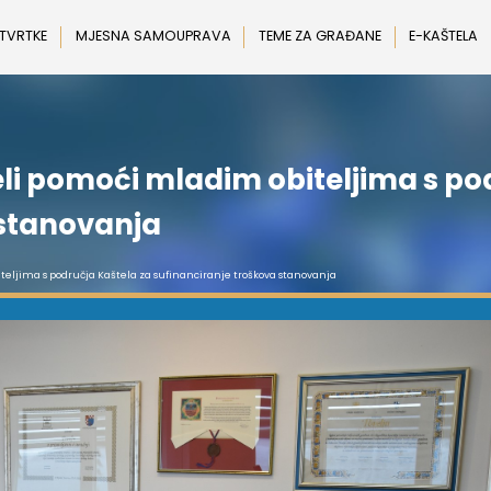
 TVRTKE
MJESNA SAMOUPRAVA
TEME ZA GRAĐANE
E-KAŠTELA
eli pomoći mladim obiteljima s po
 stanovanja
iteljima s područja Kaštela za sufinanciranje troškova stanovanja