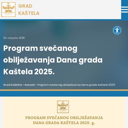
Preskoči
GRAD
na
KAŠTELA
sadržaj
Open 
20. veljače 2025.
Program svečanog
obilježavanja Dana grada
Kaštela 2025.
Grad Kaštela
>
Novosti
> Program svečanog obilježavanja Dana grada Kaštela 2025.