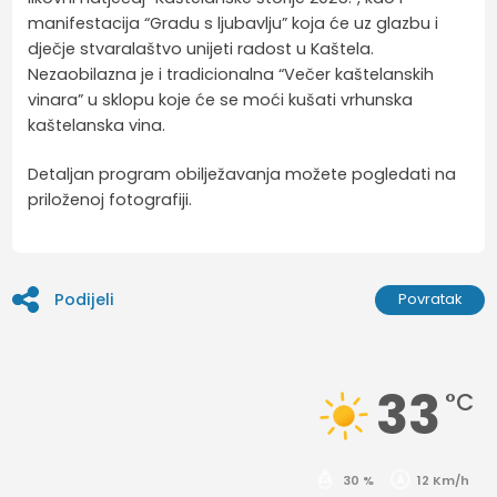
manifestacija “Gradu s ljubavlju” koja će uz glazbu i
dječje stvaralaštvo unijeti radost u Kaštela.
Nezaobilazna je i tradicionalna “Večer kaštelanskih
vinara” u sklopu koje će se moći kušati vrhunska
kaštelanska vina.
Detaljan program obilježavanja možete pogledati na
priloženoj fotografiji.
Podijeli
Povratak
33
°C
30 %
12 Km/h