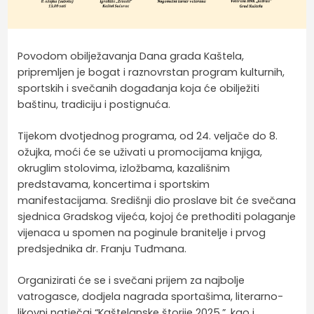
Povodom obilježavanja Dana grada Kaštela,
pripremljen je bogat i raznovrstan program kulturnih,
sportskih i svečanih događanja koja će obilježiti
baštinu, tradiciju i postignuća.
Tijekom dvotjednog programa, od 24. veljače do 8.
ožujka, moći će se uživati u promocijama knjiga,
okruglim stolovima, izložbama, kazališnim
predstavama, koncertima i sportskim
manifestacijama. Središnji dio proslave bit će svečana
sjednica Gradskog vijeća, kojoj će prethoditi polaganje
vijenaca u spomen na poginule branitelje i prvog
predsjednika dr. Franju Tuđmana.
Organizirati će se i svečani prijem za najbolje
vatrogasce, dodjela nagrada sportašima, literarno-
likovni natječaj “Kaštelanske štorije 2025.”, kao i