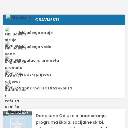
OBAVIJESTI
Isključenja struje
Isključenja vode
Regulacija prometa
Gradski prijevoz
Sanitarna i zaštita okoliša
Navigacija
20. veljače 2025.
Donesene Odluke o financiranju
objava
programa škola, socijalne skrbi,