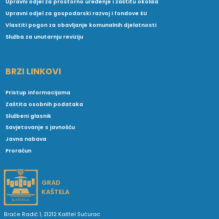
Upravni odjel za prostorno uređenje i zaštitu okoliša
Upravni odjel za gospodarski razvoj i fondove EU
Vlastiti pogon za obavljanje komunalnih djelatnosti
Služba za unutarnju reviziju
BRZI LINKOVI
Pristup informacijama
Zaštita osobnih podataka
Službeni glasnik
Savjetovanje s javnošću
Javna nabava
Proračun
GRAD
KAŠTELA
Braće Radić 1, 21212 Kaštel Sućurac