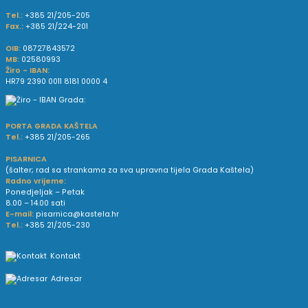
Tel.:
+385 21/205-205
Fax.:
+385 21/224-201
OIB:
08727843572
MB:
02580993
Žiro - IBAN:
HR79 2390 0011 8181 0000 4
PORTA GRADA KAŠTELA
Tel.:
+385 21/205-265
PISARNICA
(šalter; rad sa strankama za sva upravna tijela Grada Kaštela)
Radno vrijeme:
Ponedjeljak – Petak
8.00 – 14.00 sati
E-mail:
pisarnica@kastela.hr
Tel.:
+385 21/205-230
Kontakt
Adresar