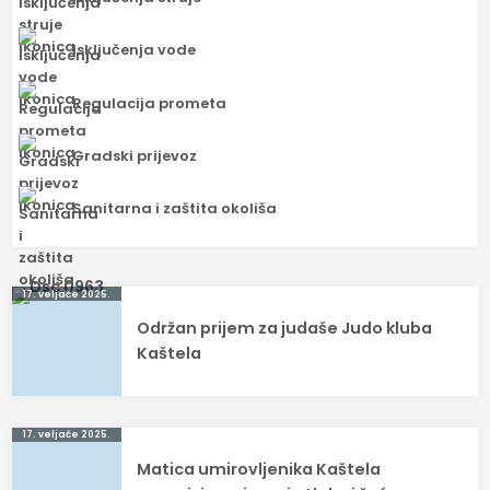
Isključenja vode
Regulacija prometa
Gradski prijevoz
Sanitarna i zaštita okoliša
Navigacija
17. veljače 2025.
Održan prijem za judaše Judo kluba
objava
Kaštela
17. veljače 2025.
Matica umirovljenika Kaštela