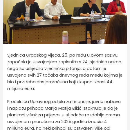
Sjednica Gradskog vijeća, 25. po redu u ovom sazivu,
započela je usvajanjem zapisnika s 24. sjednice nakon
čega su uslijedila vijećnička pitanja, a potom je
usvojeno svih 27 točaka dnevnog reda među kojima je
bio i prvi rebalans proračuna koji ukupno iznosi 44
milijuna eura.
Pročelnica Upravnog odjela za financije, javnu nabavu
i naplatu prihoda Marija Matija Đikić istaknula je da je
planirani višak za prijenos u slijedeće razdoblje prema
usvojenom proračunu za 2025.godinu iznosio 4
milijuna eura, no neki prihodi su ostvareni više od