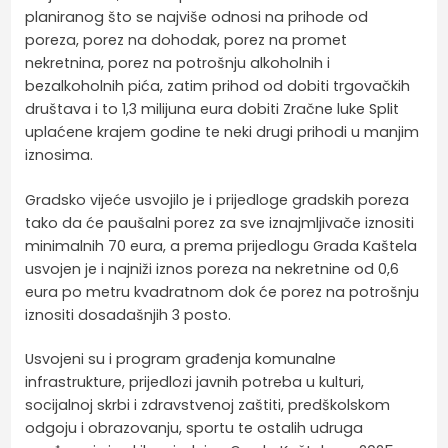
planiranog što se najviše odnosi na prihode od
poreza, porez na dohodak, porez na promet
nekretnina, porez na potrošnju alkoholnih i
bezalkoholnih pića, zatim prihod od dobiti trgovačkih
društava i to 1,3 milijuna eura dobiti Zračne luke Split
uplaćene krajem godine te neki drugi prihodi u manjim
iznosima.
Gradsko vijeće usvojilo je i prijedloge gradskih poreza
tako da će paušalni porez za sve iznajmljivače iznositi
minimalnih 70 eura, a prema prijedlogu Grada Kaštela
usvojen je i najniži iznos poreza na nekretnine od 0,6
eura po metru kvadratnom dok će porez na potrošnju
iznositi dosadašnjih 3 posto.
Usvojeni su i program građenja komunalne
infrastrukture, prijedlozi javnih potreba u kulturi,
socijalnoj skrbi i zdravstvenoj zaštiti, predškolskom
odgoju i obrazovanju, sportu te ostalih udruga