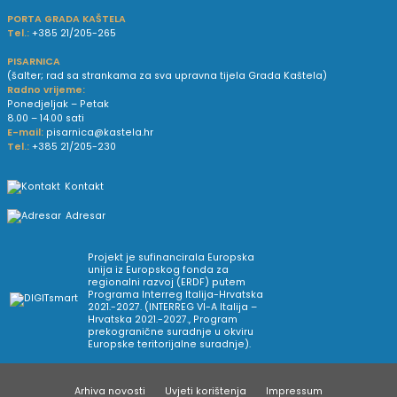
PORTA GRADA KAŠTELA
Tel.:
+385 21/205-265
PISARNICA
(šalter; rad sa strankama za sva upravna tijela Grada Kaštela)
Radno vrijeme:
Ponedjeljak – Petak
8.00 – 14.00 sati
E-mail:
pisarnica@kastela.hr
Tel.:
+385 21/205-230
Kontakt
Adresar
Projekt je sufinancirala Europska
unija iz Europskog fonda za
regionalni razvoj (ERDF) putem
Programa Interreg Italija-Hrvatska
2021.-2027. (INTERREG VI-A Italija –
Hrvatska 2021.-2027., Program
prekogranične suradnje u okviru
Europske teritorijalne suradnje).
Arhiva novosti
Uvjeti korištenja
Impressum