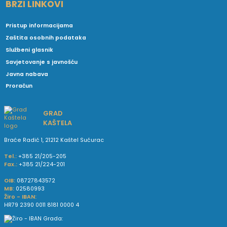
BRZI LINKOVI
Pristup informacijama
Zaštita osobnih podataka
Službeni glasnik
Savjetovanje s javnošću
Javna nabava
Proračun
GRAD
KAŠTELA
Braće Radić 1, 21212 Kaštel Sućurac
Tel.:
+385 21/205-205
Fax.:
+385 21/224-201
OIB:
08727843572
MB:
02580993
Žiro - IBAN:
HR79 2390 0011 8181 0000 4