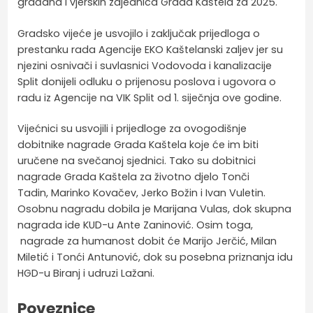
građana i vjerskih zajednica Grada Kaštela za 2025.
Gradsko vijeće je usvojilo i zaključak prijedloga o
prestanku rada Agencije EKO Kaštelanski zaljev jer su
njezini osnivači i suvlasnici Vodovoda i kanalizacije
Split donijeli odluku o prijenosu poslova i ugovora o
radu iz Agencije na VIK Split od 1. siječnja ove godine.
Vijećnici su usvojili i prijedloge za ovogodišnje
dobitnike nagrade Grada Kaštela koje će im biti
uručene na svečanoj sjednici. Tako su dobitnici
nagrade Grada Kaštela za životno djelo Tonči
Tadin, Marinko Kovačev, Jerko Božin i Ivan Vuletin.
Osobnu nagradu dobila je Marijana Vulas, dok skupna
nagrada ide KUD-u Ante Zaninović. Osim toga,
nagrade za humanost dobit će Marijo Jerčić, Milan
Miletić i Tonći Antunović, dok su posebna priznanja idu
HGD-u Biranj i udruzi Lažani.
Poveznice