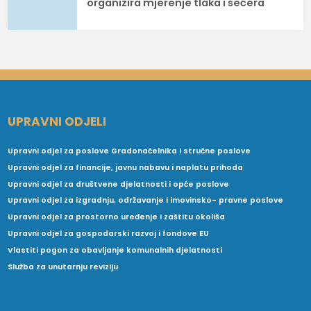
organizira mjerenje tlaka i šećera
UPRAVNI ODJELI
Upravni odjel za poslove Gradonačelnika i stručne poslove
Upravni odjel za financije, javnu nabavu i naplatu prihoda
Upravni odjel za društvene djelatnosti i opće poslove
Upravni odjel za izgradnju, održavanje i imovinsko- pravne poslove
Upravni odjel za prostorno uređenje i zaštitu okoliša
Upravni odjel za gospodarski razvoj i fondove EU
Vlastiti pogon za obavljanje komunalnih djelatnosti
Služba za unutarnju reviziju