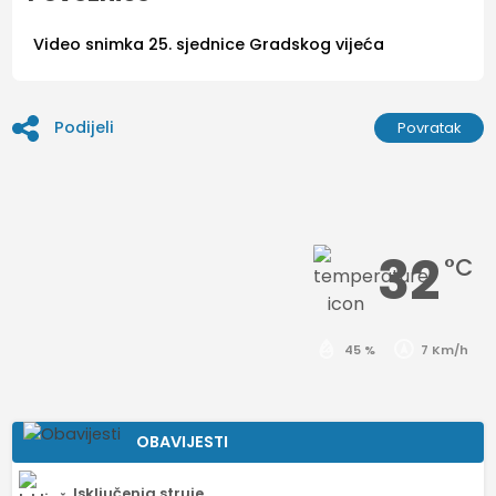
Video snimka 25. sjednice Gradskog vijeća
Podijeli
Povratak
32
°C
45 %
7 Km/h
OBAVIJESTI
Isključenja struje