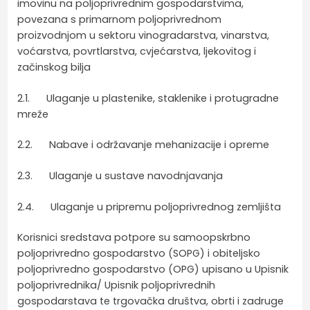
imovinu na poljoprivrednim gospodarstvima,
povezana s primarnom poljoprivrednom
proizvodnjom u sektoru vinogradarstva, vinarstva,
voćarstva, povrtlarstva, cvjećarstva, ljekovitog i
začinskog bilja
2.1. Ulaganje u plastenike, staklenike i protugradne
mreže
2.2. Nabave i održavanje mehanizacije i opreme
2.3. Ulaganje u sustave navodnjavanja
2.4. Ulaganje u pripremu poljoprivrednog zemljišta
Korisnici sredstava potpore su samoopskrbno
poljoprivredno gospodarstvo (SOPG) i obiteljsko
poljoprivredno gospodarstvo (OPG) upisano u Upisnik
poljoprivrednika/ Upisnik poljoprivrednih
gospodarstava te trgovačka društva, obrti i zadruge