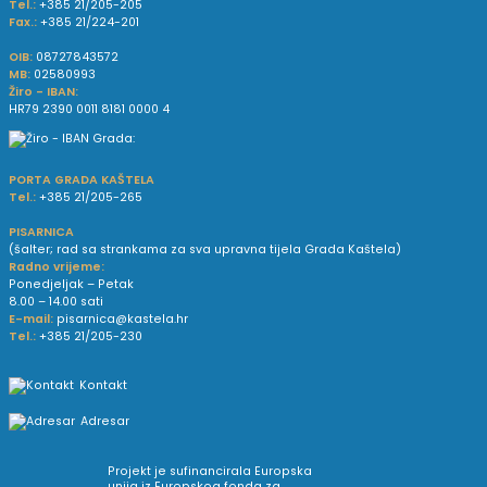
Tel.:
+385 21/205-205
Fax.:
+385 21/224-201
OIB:
08727843572
MB:
02580993
Žiro - IBAN:
HR79 2390 0011 8181 0000 4
PORTA GRADA KAŠTELA
Tel.:
+385 21/205-265
PISARNICA
(šalter; rad sa strankama za sva upravna tijela Grada Kaštela)
Radno vrijeme:
Ponedjeljak – Petak
8.00 – 14.00 sati
E-mail:
pisarnica@kastela.hr
Tel.:
+385 21/205-230
Kontakt
Adresar
Projekt je sufinancirala Europska
unija iz Europskog fonda za