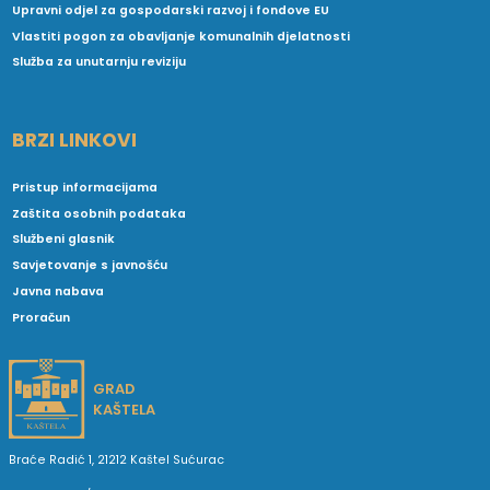
Upravni odjel za gospodarski razvoj i fondove EU
Vlastiti pogon za obavljanje komunalnih djelatnosti
Služba za unutarnju reviziju
BRZI LINKOVI
Pristup informacijama
Zaštita osobnih podataka
Službeni glasnik
Savjetovanje s javnošću
Javna nabava
Proračun
GRAD
KAŠTELA
Braće Radić 1, 21212 Kaštel Sućurac