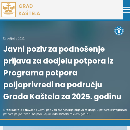
Preskoči
GRAD
na
KAŠTELA
sadržaj
Open 
12. veljače 2025.
Javni poziv za podnošenje
prijava za dodjelu potpora iz
Programa potpora
poljoprivredi na području
Grada Kaštela za 2025. godinu
Grad Kaštela
>
Novosti
> Javni poziv za podnošenje prijava za dodjelu potpora iz Programa
potpora poljoprivredi na području Grada Kaštela za 2025. godinu