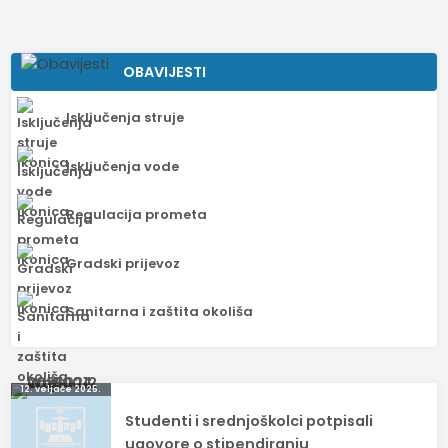
OBAVIJESTI
Isključenja struje
Isključenja vode
Regulacija prometa
Gradski prijevoz
Sanitarna i zaštita okoliša
Navigacija
12. veljače 2025.
Studenti i srednjoškolci potpisali
objava
ugovore o stipendiranju