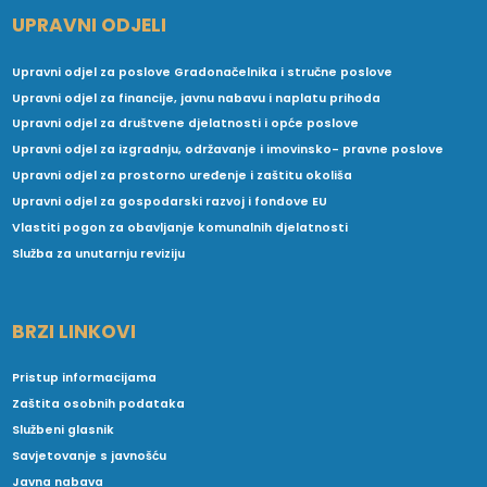
UPRAVNI ODJELI
Upravni odjel za poslove Gradonačelnika i stručne poslove
Upravni odjel za financije, javnu nabavu i naplatu prihoda
Upravni odjel za društvene djelatnosti i opće poslove
Upravni odjel za izgradnju, održavanje i imovinsko- pravne poslove
Upravni odjel za prostorno uređenje i zaštitu okoliša
Upravni odjel za gospodarski razvoj i fondove EU
Vlastiti pogon za obavljanje komunalnih djelatnosti
Služba za unutarnju reviziju
BRZI LINKOVI
Pristup informacijama
Zaštita osobnih podataka
Službeni glasnik
Savjetovanje s javnošću
Javna nabava