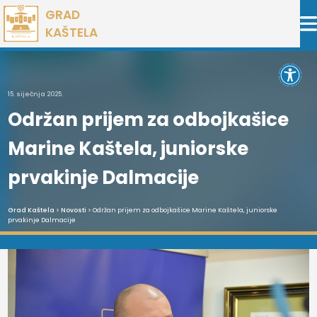
Preskoči
GRAD
na
KAŠTELA
sadržaj
Open 
15. siječnja 2025.
Održan prijem za odbojkašice
Marine Kaštela, juniorske
prvakinje Dalmacije
Grad Kaštela
>
Novosti
> Održan prijem za odbojkašice Marine Kaštela, juniorske
prvakinje Dalmacije