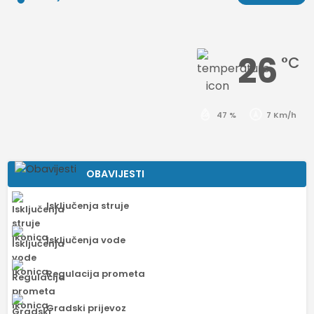
26
°C
47 %
7 Km/h
OBAVIJESTI
Isključenja struje
Isključenja vode
Regulacija prometa
Gradski prijevoz