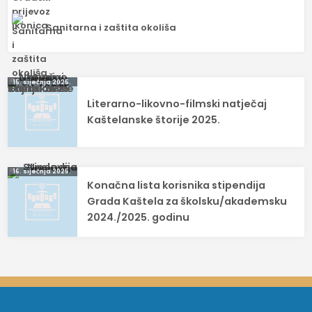
Sanitarna i zaštita okoliša
Navigacija
15. siječnja 2025.
Literarno-likovno-filmski natječaj
objava
Kaštelanske štorije 2025.
16. siječnja 2025.
Konačna lista korisnika stipendija
Grada Kaštela za školsku/akademsku
2024./2025. godinu