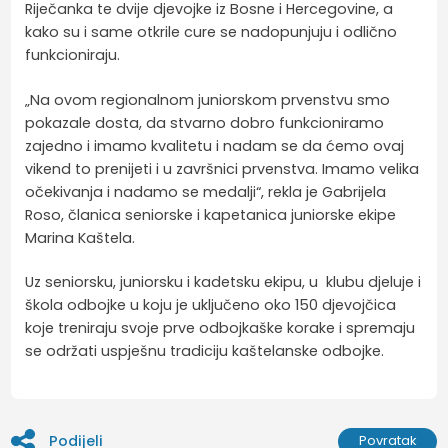
Riječanka te dvije djevojke iz Bosne i Hercegovine, a
kako su i same otkrile cure se nadopunjuju i odlično
funkcioniraju.
„Na ovom regionalnom juniorskom prvenstvu smo
pokazale dosta, da stvarno dobro funkcioniramo
zajedno i imamo kvalitetu i nadam se da ćemo ovaj
vikend to prenijeti i u završnici prvenstva. Imamo velika
očekivanja i nadamo se medalji“, rekla je Gabrijela
Roso, članica seniorske i kapetanica juniorske ekipe
Marina Kaštela.
Uz seniorsku, juniorsku i kadetsku ekipu, u klubu djeluje i
škola odbojke u koju je uključeno oko 150 djevojčica
koje treniraju svoje prve odbojkaške korake i spremaju
se održati uspješnu tradiciju kaštelanske odbojke.
Podijeli
Povratak