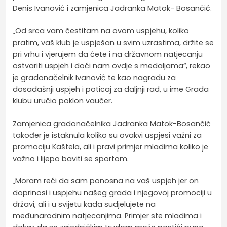
Denis Ivanović i zamjenica Jadranka Matok- Bosančić.
„Od srca vam čestitam na ovom uspjehu, koliko
pratim, vaš klub je uspješan u svim uzrastima, držite se
pri vrhu i vjerujem da ćete i na državnom natjecanju
ostvariti uspjeh i doći nam ovdje s medaljama“, rekao
je gradonačelnik Ivanović te kao nagradu za
dosadašnji uspjeh i poticaj za daljnji rad, u ime Grada
klubu uručio poklon vaučer.
Zamjenica gradonačelnika Jadranka Matok-Bosančić
također je istaknula koliko su ovakvi uspjesi važni za
promociju Kaštela, ali i pravi primjer mladima koliko je
važno i lijepo baviti se sportom.
„Moram reći da sam ponosna na vaš uspjeh jer on
doprinosi i uspjehu našeg grada i njegovoj promociji u
državi, ali i u svijetu kada sudjelujete na
međunarodnim natjecanjima. Primjer ste mladima i