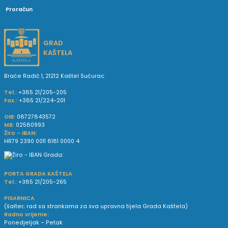
Proračun
GRAD
KAŠTELA
Braće Radić 1, 21212 Kaštel Sućurac
Tel.:
+385 21/205-205
Fax.:
+385 21/224-201
OIB:
08727843572
MB:
02580993
Žiro - IBAN:
HR79 2390 0011 8181 0000 4
PORTA GRADA KAŠTELA
Tel.:
+385 21/205-265
PISARNICA
(šalter; rad sa strankama za sva upravna tijela Grada Kaštela)
Radno vrijeme:
Ponedjeljak – Petak