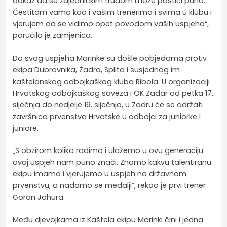
dokaz da se zajedničkim trudom može postići puno.
Čestitam vama kao i vašim trenerima i svima u klubu i
vjerujem da se vidimo opet povodom vaših uspjeha“,
poručila je zamjenica.
Do svog uspjeha Marinke su došle pobjedama protiv
ekipa Dubrovnika, Zadra, Splita i susjednog im
kaštelanskog odbojkaškog kluba Ribola. U organizaciji
Hrvatskog odbojkaškog saveza i OK Zadar od petka 17.
siječnja do nedjelje 19. siječnja, u Zadru će se održati
završnica prvenstva Hrvatske u odbojci za juniorke i
juniore.
„S obzirom koliko radimo i ulažemo u ovu generaciju
ovaj uspjeh nam puno znači. Znamo kakvu talentiranu
ekipu imamo i vjerujemo u uspjeh na državnom
prvenstvu, a nadamo se medalji“, rekao je prvi trener
Goran Jahura.
Među djevojkama iz Kaštela ekipu Marinki čini i jedna