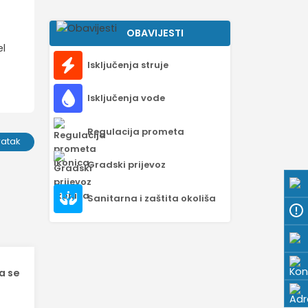
OBAVIJESTI
el
Isključenja struje
Isključenja vode
Regulacija prometa
ratak
Gradski prijevoz
Sanitarna i zaštita okoliša
a se