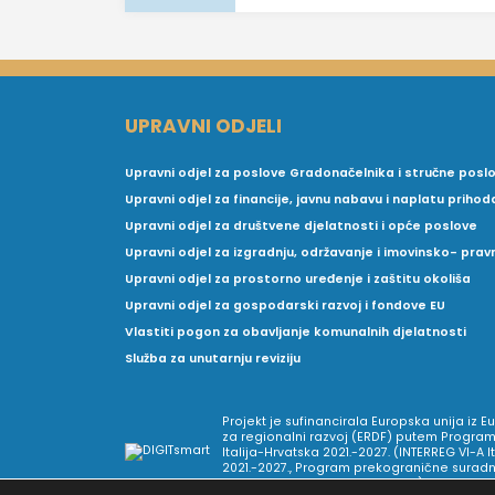
UPRAVNI ODJELI
Upravni odjel za poslove Gradonačelnika i stručne posl
Upravni odjel za financije, javnu nabavu i naplatu prihod
Upravni odjel za društvene djelatnosti i opće poslove
Upravni odjel za izgradnju, održavanje i imovinsko- pra
Upravni odjel za prostorno uređenje i zaštitu okoliša
Upravni odjel za gospodarski razvoj i fondove EU
Vlastiti pogon za obavljanje komunalnih djelatnosti
Služba za unutarnju reviziju
Projekt je sufinancirala Europska unija iz 
za regionalni razvoj (ERDF) putem Program
Italija-Hrvatska 2021.-2027. (INTERREG VI-A I
2021.-2027., Program prekogranične suradnj
Europske teritorijalne suradnje).