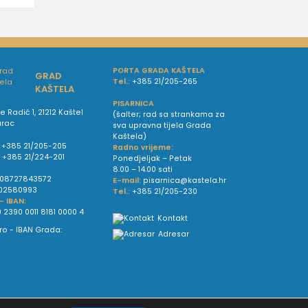
PORTA GRADA KAŠTELA
GRAD
Tel.:
+385 21/205-265
KAŠTELA
PISARNICA
e Radić 1, 21212 Kaštel
(šalter; rad sa strankama za
urac
sva upravna tijela Grada
Kaštela)
+385 21/205-205
Radno vrijeme:
:
+385 21/224-201
Ponedjeljak – Petak
8.00 – 14.00 sati
08727843572
E-mail:
pisarnica@kastela.hr
02580993
Tel.:
+385 21/205-230
 - IBAN:
 2390 0011 8181 0000 4
Kontakt
Adresar