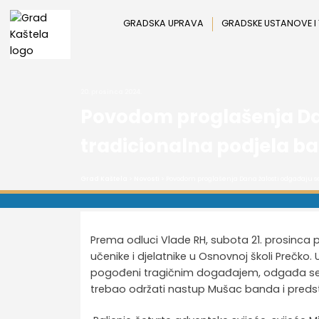
Preskoči
na
GRADSKA UPRAVA
GRADSKE USTANOVE I
sadržaj
20. prosinca 2024.
Povodom proglašenja Dana
tradicionalna podjela b
Grad Kaštela
>
Novosti
> Povodom proglašenja Dana žalosti odgađaju se
Prema odluci Vlade RH, subota 21. prosinc
učenike i djelatnike u Osnovnoj školi Prečk
pogođeni tragičnim događajem, odgađa se p
trebao održati nastup Mušac banda i preds