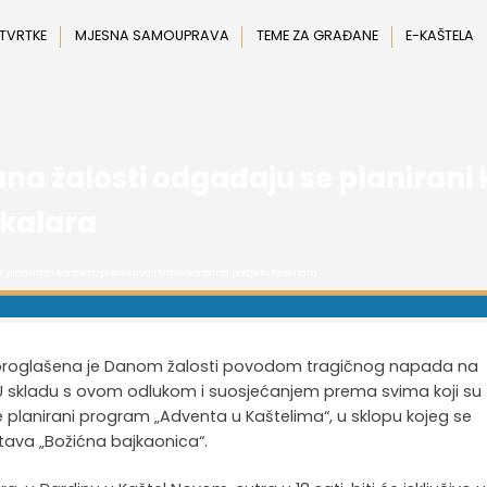
 TVRTKE
MJESNA SAMOUPRAVA
TEME ZA GRAĐANE
E-KAŠTELA
 žalosti odgađaju se planirani k
akalara
 planirani koncert, predstava i tradicionalna podjela bakalara
a proglašena je Danom žalosti povodom tragičnog napada na
o. U skladu s ovom odlukom i suosjećanjem prema svima koji su
lanirani program „Adventa u Kaštelima“, u sklopu kojeg se
tava „Božićna bajkaonica“.