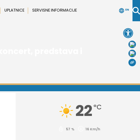
UPLATNICE
SERVISNE INFORMACIJE
EN
Open 
oncert, predstava i
22
°C
57 %
16 Km/h