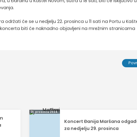
a, u Đardinu u Kaštel Novom, sutra u 18 sati, biti će isključivo u
evanja.
održati će se u nedjelju 22. prosinca u 11 sati na Portu u Kašt
i koncerta biti će naknadno objavljeni na mrežnim stranicama
Pov
21. prosinca 2024.
em
Koncert Đanija Maršana odgađ
a
za nedjelju 29. prosinca