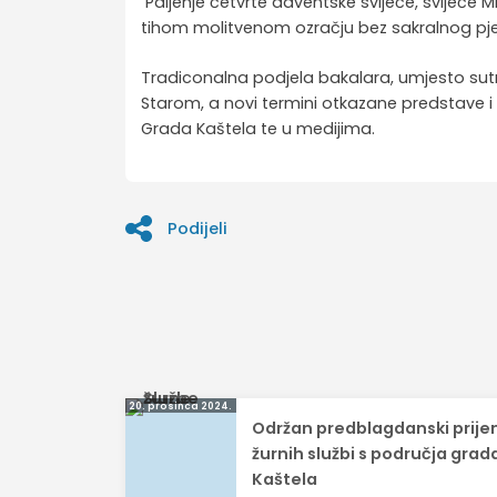
Paljenje četvrte adventske svijeće, svijeće Mir
tihom molitvenom ozračju bez sakralnog pj
Tradiconalna podjela bakalara, umjesto sutra 
Starom, a novi termini otkazane predstave 
Grada Kaštela te u medijima.
Podijeli
Navigacija
20. prosinca 2024.
Održan predblagdanski prij
objava
žurnih službi s područja grad
Kaštela