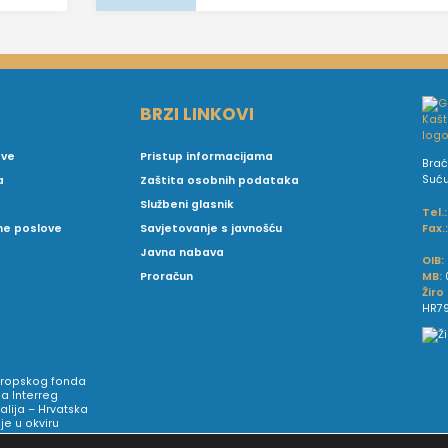
BRZI LINKOVI
ove
Pristup informacijama
Brać
Suć
a
Zaštita osobnih podataka
Službeni glasnik
Tel.:
Fax.
vne poslove
Savjetovanje s javnošću
Javna nabava
OIB:
MB:
Proračun
Žiro
HR79
Europskog fonda
a Interreg
talija – Hrvatska
e u okviru