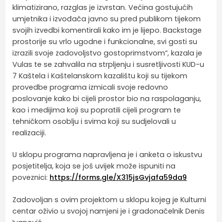
klimatizirano, razglas je izvrstan. Većina gostujućih
umjetnika i izvođača javno su pred publikom tijekom
svojih izvedbi komentirali kako im je lijepo. Backstage
prostorije su vrlo ugodne i funkcionalne, svi gosti su
izrazili svoje zadovoljstvo gostoprimstvom“, kazala je
Vulas te se zahvalila na strpljenju i susretljivosti KUD-u
7 Kaštela i Kaštelanskom kazalištu koji su tijekom
provedbe programa izmicali svoje redovno
poslovanje kako bi cijeli prostor bio na raspolaganju,
kao i medijima koji su popratili cijeli program te
tehničkom osoblju i svima koji su sudjelovali u
realizaciji.
U sklopu programa napravljena je i anketa o iskustvu
posjetitelja, koja se još uvijek može ispuniti na
poveznici:
https://forms.gle/X315jsGvjafa59da9
Zadovoljan s ovim projektom u sklopu kojeg je Kulturni
centar oživio u svojoj namjeni je i gradonačelnik Denis