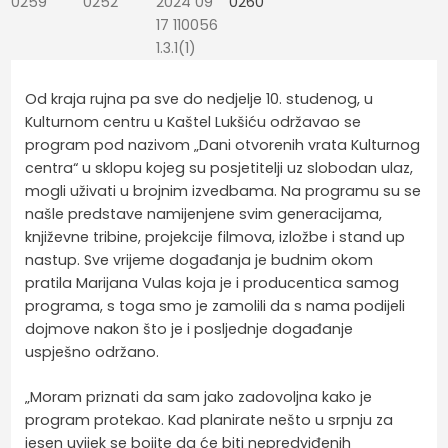
Od kraja rujna pa sve do nedjelje 10. studenog, u
Kulturnom centru u Kaštel Lukšiću održavao se
program pod nazivom „Dani otvorenih vrata Kulturnog
centra“ u sklopu kojeg su posjetitelji uz slobodan ulaz,
mogli uživati u brojnim izvedbama. Na programu su se
našle predstave namijenjene svim generacijama,
književne tribine, projekcije filmova, izložbe i stand up
nastup. Sve vrijeme događanja je budnim okom
pratila Marijana Vulas koja je i producentica samog
programa, s toga smo je zamolili da s nama podijeli
dojmove nakon što je i posljednje događanje
uspješno održano.
„Moram priznati da sam jako zadovoljna kako je
program protekao. Kad planirate nešto u srpnju za
jesen uvijek se bojite da će biti nepredviđenih