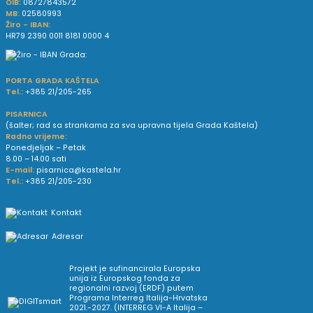
OIB:
08727843572
MB:
02580993
Žiro - IBAN:
HR79 2390 0011 8181 0000 4
PORTA GRADA KAŠTELA
Tel.:
+385 21/205-265
PISARNICA
(šalter; rad sa strankama za sva upravna tijela Grada Kaštela)
Radno vrijeme:
Ponedjeljak – Petak
8.00 – 14.00 sati
E-mail:
pisarnica@kastela.hr
Tel.:
+385 21/205-230
Kontakt
Adresar
Projekt je sufinancirala Europska
unija iz Europskog fonda za
regionalni razvoj (ERDF) putem
Programa Interreg Italija-Hrvatska
2021.-2027. (INTERREG VI-A Italija –