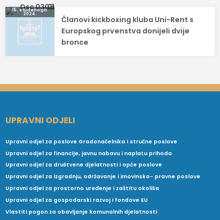
15. studenoga
2024.
Članovi kickboxing kluba Uni-Rent s
Europskog prvenstva donijeli dvije
bronce
UPRAVNI ODJELI
Upravni odjel za poslove Gradonačelnika i stručne poslove
Upravni odjel za financije, javnu nabavu i naplatu prihoda
Upravni odjel za društvene djelatnosti i opće poslove
Upravni odjel za izgradnju, održavanje i imovinsko- pravne poslove
Upravni odjel za prostorno uređenje i zaštitu okoliša
Upravni odjel za gospodarski razvoj i fondove EU
Vlastiti pogon za obavljanje komunalnih djelatnosti