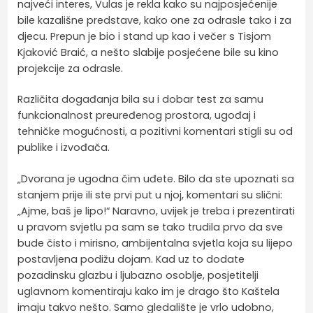
najveći interes, Vulas je rekla kako su najposjećenije
bile kazališne predstave, kako one za odrasle tako i za
djecu. Prepun je bio i stand up kao i večer s Tisjom
Kjaković Braić, a nešto slabije posjećene bile su kino
projekcije za odrasle.
Različita događanja bila su i dobar test za samu
funkcionalnost preuređenog prostora, ugođaj i
tehničke mogućnosti, a pozitivni komentari stigli su od
publike i izvođača.
„Dvorana je ugodna čim uđete. Bilo da ste upoznati sa
stanjem prije ili ste prvi put u njoj, komentari su slični:
„Ajme, baš je lipo!“ Naravno, uvijek je treba i prezentirati
u pravom svjetlu pa sam se tako trudila prvo da sve
bude čisto i mirisno, ambijentalna svjetla koja su lijepo
postavljena podižu dojam. Kad uz to dodate
pozadinsku glazbu i ljubazno osoblje, posjetitelji
uglavnom komentiraju kako im je drago što Kaštela
imaju takvo nešto. Samo gledalište je vrlo udobno,