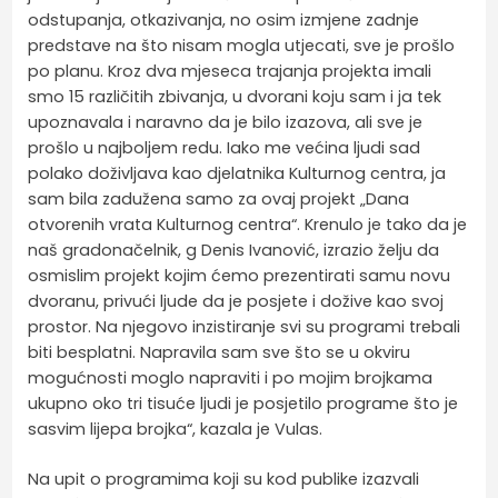
odstupanja, otkazivanja, no osim izmjene zadnje
predstave na što nisam mogla utjecati, sve je prošlo
po planu. Kroz dva mjeseca trajanja projekta imali
smo 15 različitih zbivanja, u dvorani koju sam i ja tek
upoznavala i naravno da je bilo izazova, ali sve je
prošlo u najboljem redu. Iako me većina ljudi sad
polako doživljava kao djelatnika Kulturnog centra, ja
sam bila zadužena samo za ovaj projekt „Dana
otvorenih vrata Kulturnog centra“. Krenulo je tako da je
naš gradonačelnik, g Denis Ivanović, izrazio želju da
osmislim projekt kojim ćemo prezentirati samu novu
dvoranu, privući ljude da je posjete i dožive kao svoj
prostor. Na njegovo inzistiranje svi su programi trebali
biti besplatni. Napravila sam sve što se u okviru
mogućnosti moglo napraviti i po mojim brojkama
ukupno oko tri tisuće ljudi je posjetilo programe što je
sasvim lijepa brojka“, kazala je Vulas.
Na upit o programima koji su kod publike izazvali