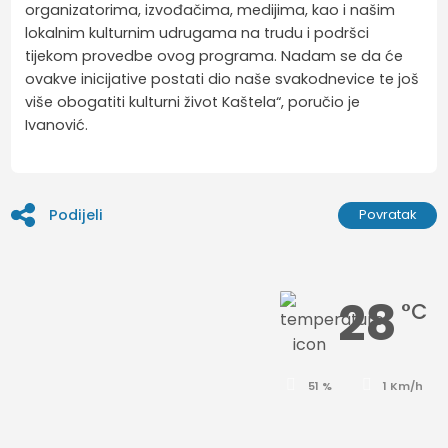
organizatorima, izvođačima, medijima, kao i našim
lokalnim kulturnim udrugama na trudu i podršci
tijekom provedbe ovog programa. Nadam se da će
ovakve inicijative postati dio naše svakodnevice te još
više obogatiti kulturni život Kaštela“, poručio je
Ivanović.
Podijeli
Povratak
28
°C
51 %
1 Km/h