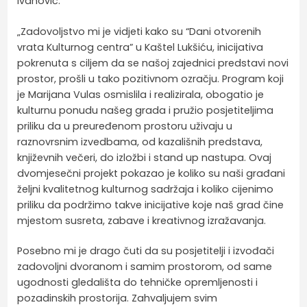
Ivanović.
„Zadovoljstvo mi je vidjeti kako su “Dani otvorenih
vrata Kulturnog centra” u Kaštel Lukšiću, inicijativa
pokrenuta s ciljem da se našoj zajednici predstavi novi
prostor, prošli u tako pozitivnom ozračju. Program koji
je Marijana Vulas osmislila i realizirala, obogatio je
kulturnu ponudu našeg grada i pružio posjetiteljima
priliku da u preuređenom prostoru uživaju u
raznovrsnim izvedbama, od kazališnih predstava,
književnih večeri, do izložbi i stand up nastupa. Ovaj
dvomjesečni projekt pokazao je koliko su naši građani
željni kvalitetnog kulturnog sadržaja i koliko cijenimo
priliku da podržimo takve inicijative koje naš grad čine
mjestom susreta, zabave i kreativnog izražavanja.
Posebno mi je drago čuti da su posjetitelji i izvođači
zadovoljni dvoranom i samim prostorom, od same
ugodnosti gledališta do tehničke opremljenosti i
pozadinskih prostorija. Zahvaljujem svim