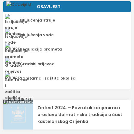
OBAVIJESTI
Isključenja struje
Isključenja vode
Regulacija prometa
Gradski prijevoz
Sanitarna i zaštita okoliša
Navigacija
6. studenoga 2024.
Zinfest 2024. – Povratak korijenima i
objava
proslava dalmatinske tradicije u čast
kaštelanskog Crljenka