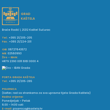
GRAD
KAŠTELA
Braće Radić 1, 21212 Kaštel Sućurac
Tel.:
+385 21/205-205
Fax.:
+385 21/224-201
OIB:
08727843572
MB:
02580993
Žiro - IBAN:
HR79 2390 0011 8181 0000 4
PORTA GRADA KAŠTELA
Tel.:
+385 21/205-265
PISARNICA
(šalter; rad sa strankama za sva upravna tijela Grada Kaštela)
Radno vrijeme:
Ponedjeljak – Petak
8.00 – 14.00 sati
E-mail:
pisarnica@kastela.hr