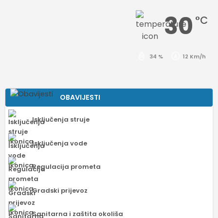
30
°C
34 %
12 Km/h
OBAVIJESTI
Isključenja struje
Isključenja vode
Regulacija prometa
Gradski prijevoz
Sanitarna i zaštita okoliša