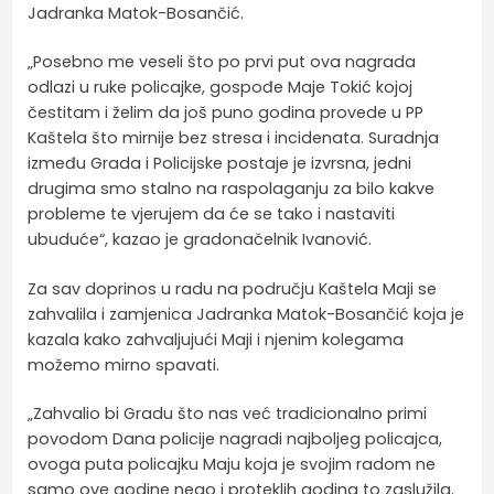
Jadranka Matok-Bosančić.
„Posebno me veseli što po prvi put ova nagrada
odlazi u ruke policajke, gospođe Maje Tokić kojoj
čestitam i želim da još puno godina provede u PP
Kaštela što mirnije bez stresa i incidenata. Suradnja
između Grada i Policijske postaje je izvrsna, jedni
drugima smo stalno na raspolaganju za bilo kakve
probleme te vjerujem da će se tako i nastaviti
ubuduće“, kazao je gradonačelnik Ivanović.
Za sav doprinos u radu na području Kaštela Maji se
zahvalila i zamjenica Jadranka Matok-Bosančić koja je
kazala kako zahvaljujući Maji i njenim kolegama
možemo mirno spavati.
„Zahvalio bi Gradu što nas već tradicionalno primi
povodom Dana policije nagradi najboljeg policajca,
ovoga puta policajku Maju koja je svojim radom ne
samo ove godine nego i proteklih godina to zaslužila.