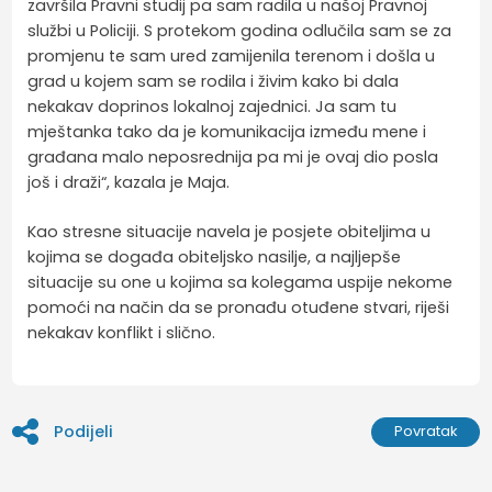
završila Pravni studij pa sam radila u našoj Pravnoj
službi u Policiji. S protekom godina odlučila sam se za
promjenu te sam ured zamijenila terenom i došla u
grad u kojem sam se rodila i živim kako bi dala
nekakav doprinos lokalnoj zajednici. Ja sam tu
mještanka tako da je komunikacija između mene i
građana malo neposrednija pa mi je ovaj dio posla
još i draži“, kazala je Maja.
Kao stresne situacije navela je posjete obiteljima u
kojima se događa obiteljsko nasilje, a najljepše
situacije su one u kojima sa kolegama uspije nekome
pomoći na način da se pronađu otuđene stvari, riješi
nekakav konflikt i slično.
Podijeli
Povratak