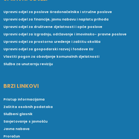
Upravni odjel za poslove Gradonačelnika i stručne poslove
Upravni odjel za financije, javnu nabavu i naplatu prihoda
Upravni odjel za društvene djelatnosti i opće poslove
Upravni odjel za izgradnju, održavanje i imovinsko- pravne poslove
Upravni odjel za prostorno uređenje i zaštitu okoliša
Upravni odjel za gospodarski razvoj i fondove EU
Vlastiti pogon za obavljanje komunalnih djelatnosti
Služba za unutarnju reviziju
BRZI LINKOVI
Pristup informacijama
Zaštita osobnih podataka
Službeni glasnik
Savjetovanje s javnošću
Javna nabava
Proračun