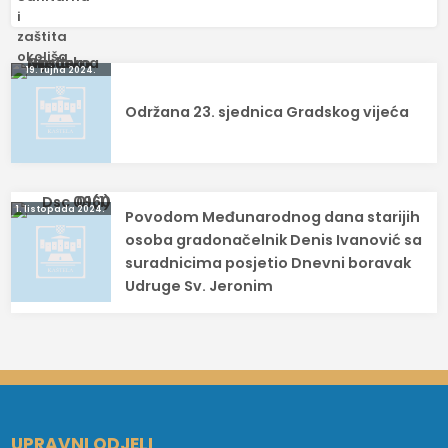
Navigacija
19. rujna 2024.
objava
Održana 23. sjednica Gradskog vijeća
1. listopada 2024.
Povodom Međunarodnog dana starijih
osoba gradonačelnik Denis Ivanović sa
suradnicima posjetio Dnevni boravak
Udruge Sv. Jeronim
UPRAVNI ODJELI