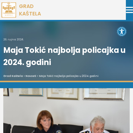
Preskoči
GRAD
na
KAŠTELA
sadržaj
Open 
26. rujna 2024.
Maja Tokić najbolja policajka u
2024. godini
Grad Kaštela
>
Novosti
> Maja Tokić najbolja policajka u 2024. godini