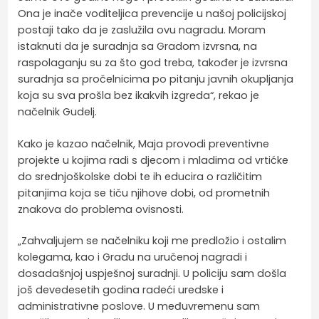
Ona je inače voditeljica prevencije u našoj policijskoj
postaji tako da je zaslužila ovu nagradu. Moram
istaknuti da je suradnja sa Gradom izvrsna, na
raspolaganju su za što god treba, također je izvrsna
suradnja sa pročelnicima po pitanju javnih okupljanja
koja su sva prošla bez ikakvih izgreda“, rekao je
načelnik Gudelj.
Kako je kazao načelnik, Maja provodi preventivne
projekte u kojima radi s djecom i mladima od vrtićke
do srednjoškolske dobi te ih educira o različitim
pitanjima koja se tiču njihove dobi, od prometnih
znakova do problema ovisnosti.
„Zahvaljujem se načelniku koji me predložio i ostalim
kolegama, kao i Gradu na uručenoj nagradi i
dosadašnjoj uspješnoj suradnji. U policiju sam došla
još devedesetih godina radeći uredske i
administrativne poslove. U međuvremenu sam