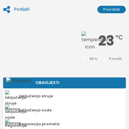
Podijeli
Povratak
23
°C
55 %
11 Km/h
OBAVIJESTI
Isključenja struje
Isključenja vode
Regulacija prometa