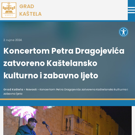
Preskoči
GRAD
na
KAŠTELA
sadržaj
Open 
2. rujna 2024.
Koncertom Petra Dragojevića
zatvoreno Kaštelansko
kulturno i zabavno ljeto
Grad Kaštela
>
Novosti
> Koncertom Petra Dragojevića zatvoreno Kaštelansko kulturno i
zabavno ljeto