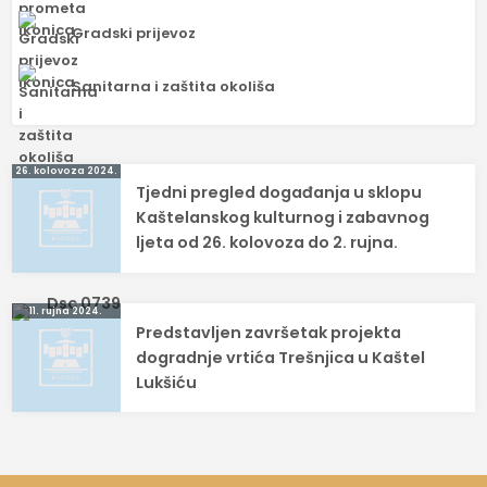
Gradski prijevoz
Sanitarna i zaštita okoliša
Navigacija
26. kolovoza 2024.
Tjedni pregled događanja u sklopu
objava
Kaštelanskog kulturnog i zabavnog
ljeta od 26. kolovoza do 2. rujna.
11. rujna 2024.
Predstavljen završetak projekta
dogradnje vrtića Trešnjica u Kaštel
Lukšiću