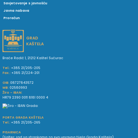
Savjetovanje s javnošću
Javna nabava
Proračun
GRAD
KAŠTELA
Braće Radić 1, 21212 Kaštel Sućurac
Tel.:
+385 21/205-205
Fax.:
+385 21/224-201
OIB:
08727843572
MB:
02580993
Žiro - IBAN:
HR79 2390 0011 8181 0000 4
PORTA GRADA KAŠTELA
Tel.:
+385 21/205-265
PISARNICA
(šalter; rad sa strankama za sva upravna tijela Grada Kaštela)