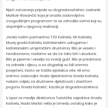
Riječi zatvaranja pripale su dogradonačelnici Jadranki
Matkok-Bosančić koja je izrazila zadovoljstvo
ovogodišnjim programom te se zahvalila svima koji su
doprinijeli u njegovoj realizaciji.
„Hvala našim partnerima TZG Kaštela, GK Kaštela,
Muzej grada Kaštela, kaštelanskim udrugama i
kaštelanskim umjetničkim društvima. Bilo je veselo i
nezaboravno, nadamo se da će tako biti i ubuduće.
Bilo je pjesme i veselja za svačiji gušt. Bilo je predstava
za odrasle i djecu, a svi događaji su bili iznimno
posjećeni, često se tražila sjedalica više. Mi smo
iznimno zadovoljni. Hvala djelatnicima Grada Kaštela,
našem odjelu za društvene djelatnosti i vlastitom
pogonu Grada Kaštela“, kazala je dogradonačelnica.
U izjavi za medije direktorica Turističke zajednice Grada
Kaštela, Nada Maršić rekla je između ostalog kako je