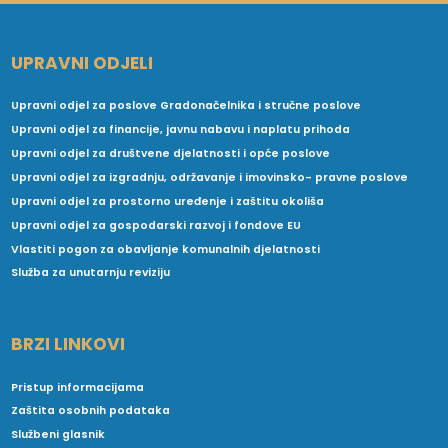
UPRAVNI ODJELI
Upravni odjel za poslove Gradonačelnika i stručne poslove
Upravni odjel za financije, javnu nabavu i naplatu prihoda
Upravni odjel za društvene djelatnosti i opće poslove
Upravni odjel za izgradnju, održavanje i imovinsko- pravne poslove
Upravni odjel za prostorno uređenje i zaštitu okoliša
Upravni odjel za gospodarski razvoj i fondove EU
Vlastiti pogon za obavljanje komunalnih djelatnosti
Služba za unutarnju reviziju
BRZI LINKOVI
Pristup informacijama
Zaštita osobnih podataka
Službeni glasnik