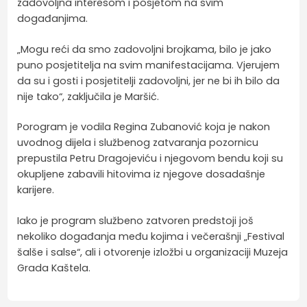
zadovoljna interesom i posjetom na svim
događanjima.
„Mogu reći da smo zadovoljni brojkama, bilo je jako
puno posjetitelja na svim manifestacijama. Vjerujem
da su i gosti i posjetitelji zadovoljni, jer ne bi ih bilo da
nije tako“, zaključila je Maršić.
Porogram je vodila Regina Zubanović koja je nakon
uvodnog dijela i službenog zatvaranja pozornicu
prepustila Petru Dragojeviću i njegovom bendu koji su
okupljene zabavili hitovima iz njegove dosadašnje
karijere.
Iako je program službeno zatvoren predstoji još
nekoliko događanja među kojima i večerašnji „Festival
šalše i salse“, ali i otvorenje izložbi u organizaciji Muzeja
Grada Kaštela.