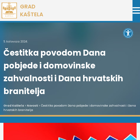
Preskoči
GRAD
na
KAŠTELA
sadržaj
Open 
5. kolovoza 2024.
Čestitka povodom Dana
pobjede i domovinske
zahvalnosti i Dana hrvatskih
branitelja
Grad Kaštela
>
Novosti
> Čestitka povodom Dana pobjede i domovinske zahvalnosti i Dana
hrvatskih branitelja