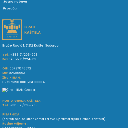
Javna nabava
Proračun
GRAD
KAŠTELA
Braće Radić 1, 21212 Kaštel Sućurac
Tel.:
+385 21/205-205
Fax.:
+385 21/224-201
OIB:
08727843572
MB:
02580993
Žiro - IBAN:
HR79 2390 0011 8181 0000 4
PORTA GRADA KAŠTELA
Tel.:
+385 21/205-265
PISARNICA
(šalter; rad sa strankama za sva upravna tijela Grada Kaštela)
Radno vrijeme: