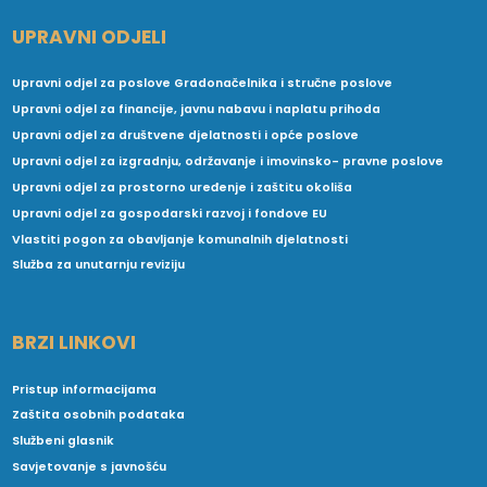
UPRAVNI ODJELI
Upravni odjel za poslove Gradonačelnika i stručne poslove
Upravni odjel za financije, javnu nabavu i naplatu prihoda
Upravni odjel za društvene djelatnosti i opće poslove
Upravni odjel za izgradnju, održavanje i imovinsko- pravne poslove
Upravni odjel za prostorno uređenje i zaštitu okoliša
Upravni odjel za gospodarski razvoj i fondove EU
Vlastiti pogon za obavljanje komunalnih djelatnosti
Služba za unutarnju reviziju
BRZI LINKOVI
Pristup informacijama
Zaštita osobnih podataka
Službeni glasnik
Savjetovanje s javnošću