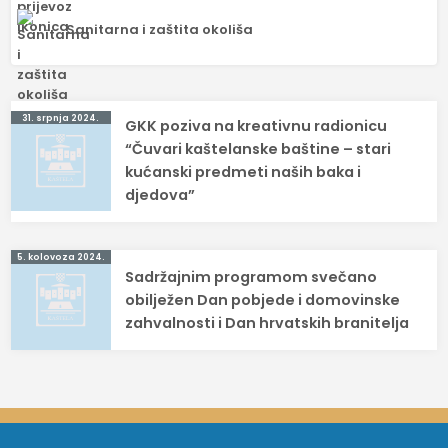
Sanitarna i zaštita okoliša
Navigacija
31. srpnja 2024.
GKK poziva na kreativnu radionicu
objava
“Čuvari kaštelanske baštine – stari
kućanski predmeti naših baka i
djedova”
5. kolovoza 2024.
Sadržajnim programom svečano
obilježen Dan pobjede i domovinske
zahvalnosti i Dan hrvatskih branitelja