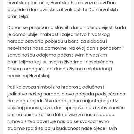
hrvatskog teritorija, Hrvatska 5. kolovoza slavi Dan
pobjede i domovinske zahvalnosti te Dan hrvatskih
branitelja.
Danas se prisjećamo slavnih dana naše povijesti kada
je domoljublje, hrabrost i zajedništvo hrvatskog
naroda ostvarilo pobjedu u borbi za slobodu i
neovisnost naše domovine. Na ovaj dan s ponosom i
zahvalnošću odajemo počast svim hrvatskim
braniteljima koji su svojim životima i nesebičnom
žrtvom omogućili da danas živimo u slobodnoj i
neovisnoj Hrvatskoj.
Peti kolovoza simbolizira hrabrost, odlučnost i
jedinstvo našeg naroda, a ova pobjeda podsjeća nas
na snagu zajedništva kada je ono najpotrebnije. Uz
osjećaj ponosa, ovaj dan ispunjava nas i zahvalnošću
prema onima koji su dali najviše za našu slobodu.
Njihova žrtva obvezuje nas da se svakodnevno
trudimo raditi za bolju budućnost naše djece i svih