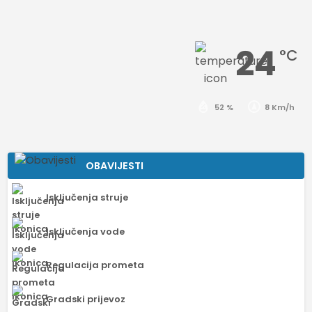
24
°C
52 %
8 Km/h
OBAVIJESTI
Isključenja struje
Isključenja vode
Regulacija prometa
Gradski prijevoz