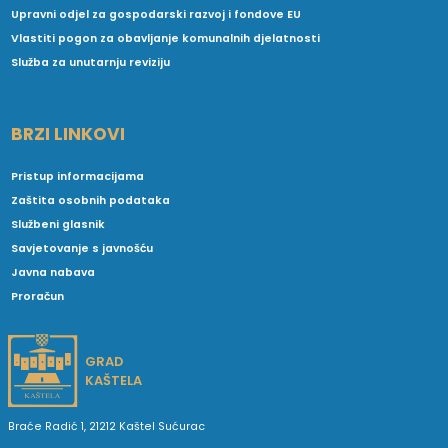
Upravni odjel za gospodarski razvoj i fondove EU
Vlastiti pogon za obavljanje komunalnih djelatnosti
Služba za unutarnju reviziju
BRZI LINKOVI
Pristup informacijama
Zaštita osobnih podataka
Službeni glasnik
Savjetovanje s javnošću
Javna nabava
Proračun
GRAD
KAŠTELA
Braće Radić 1, 21212 Kaštel Sućurac