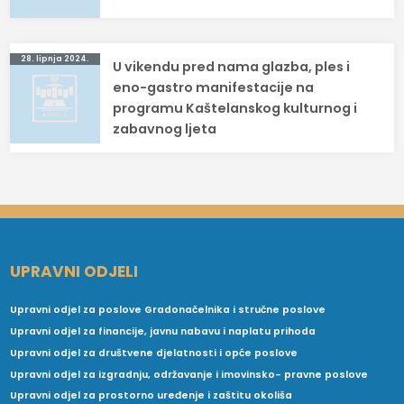
28. lipnja 2024.
U vikendu pred nama glazba, ples i
eno-gastro manifestacije na
programu Kaštelanskog kulturnog i
zabavnog ljeta
UPRAVNI ODJELI
Upravni odjel za poslove Gradonačelnika i stručne poslove
Upravni odjel za financije, javnu nabavu i naplatu prihoda
Upravni odjel za društvene djelatnosti i opće poslove
Upravni odjel za izgradnju, održavanje i imovinsko- pravne poslove
Upravni odjel za prostorno uređenje i zaštitu okoliša