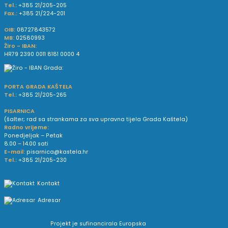
Tel.:
+385 21/205-205
Fax.:
+385 21/224-201
OIB:
08727843572
MB:
02580993
Žiro - IBAN:
HR79 2390 0011 8181 0000 4
PORTA GRADA KAŠTELA
Tel.:
+385 21/205-265
PISARNICA
(šalter; rad sa strankama za sva upravna tijela Grada Kaštela)
Radno vrijeme:
Ponedjeljak – Petak
8.00 – 14.00 sati
E-mail:
pisarnica@kastela.hr
Tel.:
+385 21/205-230
Kontakt
Adresar
Projekt je sufinancirala Europska