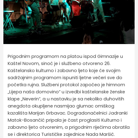
Prigodnim programom na platou ispod Gimnazije u
Kaštel Novom, sinoć je i službeno otvoreno 26.
Kaštelansko kulturno i zabavno ljeto koje će svojim
sadržajnim programom ispuniti ljetne večeri sve do
početka rujna. Službeni protokol započeo je himnom
„Lijepa naša domovino“ u izvedbi kaštelanske ženske
klape „Neverin“, a u nastavku je sa nekoliko duhovitih
anegdota okupljene nasmijao glumac omiškog
kazališta Marijan Grbavac. Dogradonačelnici Jadranki
Matok-Bosančić pripala je čast proglasiti Kulturno i
zabavno ljeto otvorenim, a prigodnim riječima obratila
se i direktorica Turističke zajednice Nada Maršić.