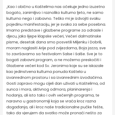
„Kao i obično u Kaštelima nas očekuje jedno izuzetno
bogato, zanimljivo i raznoliko kulturno ljeto, ne samo
kulturno nego i zabavno. Teško mi je izdvojiti svaku
pojedinu manifestaciju, jer je svaka za sebe posebna.
Imamo predstave i glazbene programe za odrasle i
djecu, jako lijepe klapske večeri, Večeri dalmatinske
pisme, desetak dana smo posvetili Miljenku i Dobrili,
moram naglasiti Arije pod zvijezdama, Boja jazza, sve
to završavamo sa festivalom Salse i šalše. Sve je to
bogati zabavni program, a ne možemo preskočiti i
Glazbene večeri kod Sv. Jeronima koje su se iskazale
kao jedinstvena kulturna ponuda Kaštela u
izvanrednom prostoru i sa izvanrednim izvođačima.
Gosti zapravo mogu cijeli dan uživati u Kaštelima, od
sunca i mora, aktivnog odmora, planinarenja i
hodanja, ali isto tako i ovih večernjih programa, te
naravno u gastronomiji koja se vraća kroz razna
događanja, ali i kroz naše tradicionalne pučke fešte,
tako da vjerujem da svatko može pronaći nešto za