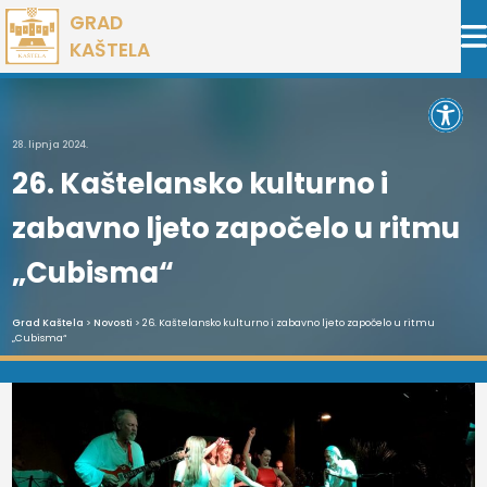
Preskoči
GRAD
na
KAŠTELA
sadržaj
Open 
28. lipnja 2024.
26. Kaštelansko kulturno i
zabavno ljeto započelo u ritmu
„Cubisma“
Grad Kaštela
>
Novosti
> 26. Kaštelansko kulturno i zabavno ljeto započelo u ritmu
„Cubisma“