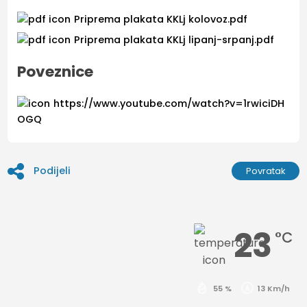
Priprema plakata KKLj kolovoz.pdf
Priprema plakata KKLj lipanj-srpanj.pdf
Poveznice
https://www.youtube.com/watch?v=1rwiciDH
OGQ
Podijeli
Povratak
23
°C
55 %
13 Km/h