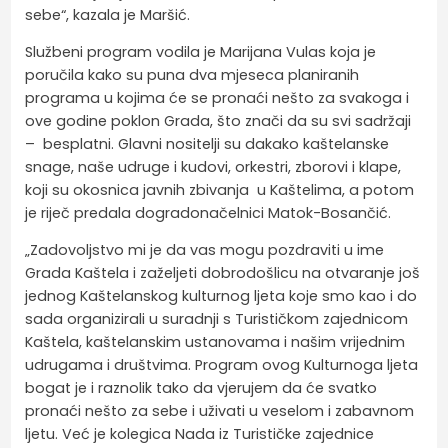
sebe“, kazala je Maršić.
Službeni program vodila je Marijana Vulas koja je
poručila kako su puna dva mjeseca planiranih
programa u kojima će se pronaći nešto za svakoga i
ove godine poklon Grada, što znači da su svi sadržaji
– besplatni. Glavni nositelji su dakako kaštelanske
snage, naše udruge i kudovi, orkestri, zborovi i klape,
koji su okosnica javnih zbivanja u Kaštelima, a potom
je riječ predala dogradonačelnici Matok-Bosančić.
„Zadovoljstvo mi je da vas mogu pozdraviti u ime
Grada Kaštela i zaželjeti dobrodošlicu na otvaranje još
jednog Kaštelanskog kulturnog ljeta koje smo kao i do
sada organizirali u suradnji s Turističkom zajednicom
Kaštela, kaštelanskim ustanovama i našim vrijednim
udrugama i društvima. Program ovog Kulturnoga ljeta
bogat je i raznolik tako da vjerujem da će svatko
pronaći nešto za sebe i uživati u veselom i zabavnom
ljetu. Već je kolegica Nada iz Turističke zajednice