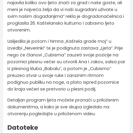
najavila koliko ovo ljeto znači za grad i naše goste, ali
meni je najveća želja da vi naši sugrađani uživate u
svim našim događanjima“ rekla je dogradonačelnica i
proglasila 26. Kaštelansko kulturno i zabavno ljeto
otvorenim.
Uslijedila je potom i himna „Kaštela grade moj“ u
izvedbi „Neverinki“ te je podignuta zastava „Ljeta“. Prije
nego će članovi „Cubisma“ zauzeti svoje pozicije na
pozornici plesnu večer su otvorili Ana i Jakov, salsa par
iz plesnog kluba „Babalu“, a potom je „Cubismo“
preuzeo stvar u svoje ruke i zaraznim ritmom
podignuo publiku na noge, a plato ispred pozornice
do kraja večeri se pretvorio u plesni podij.
Detaljan program ljeta možete pronaći u priloženim
dokumenitma, a kako je sve skupa izgledalo na
otvorenju pogledajte u priloženom videu.
Datoteke