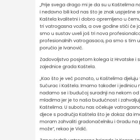
„Prije svega drago mi je da su u Kaštelima naši
i nedavno bili kod nas što je znak uspješne 
Kaštela kvalitetni i dobro opremljeno u če
tri vatrogasna vozila, a ove godine stići će
smo u sustav uveli još tri nova profesiona
profesionalnih vatrogasaca, pa smo s tim uz
poručio je Ivanović.
Zadovoljstvo posjetom kolega iz Hrvatske i su
zajednice grada Kaštela
.
„Kao što je već poznato, u Kaštelima djeluju
Sućurac i Kaštela. Imamo također i jedinicu 
nadamo se i budućoj suradnji na nekom od E
mladima jer je to naša budućnost i zahvalj
Kaštelima. U subotu nas očekuje vatrogasno 
djece s područja Kaštela što je dokaz da i
moram zahvaliti gradonačelniku i Gradu na p
može“, rekao je Vidić.