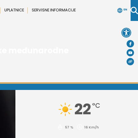
UPLATNICE
SERVISNE INFORMACIJE
EN
Open 
nike međunarodne
22
°C
57 %
16 Km/h