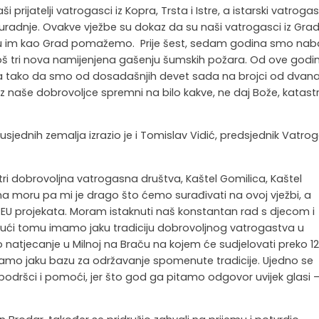
 prijatelji vatrogasci iz Kopra, Trsta i Istre, a istarski vatrogas
suradnje. Ovakve vježbe su dokaz da su naši vatrogasci iz Gra
mu im kao Grad pomažemo. Prije šest, sedam godina smo naba
 još tri nova namijenjena gašenju šumskih požara. Od ove godi
lca tako da smo od dosadašnjih devet sada na brojci od dvan
 naše dobrovoljce spremni na bilo kakve, ne daj Bože, katastr
sjednih zemalja izrazio je i Tomislav Vidić,
predsjednik Vatro
 tri dobrovoljna vatrogasna društva, Kaštel Gomilica, Kaštel
na moru pa mi je drago što ćemo surađivati na ovoj vježbi, a
U projekata. Moram istaknuti naš konstantan rad s djecom i
ujući tomu imamo jaku tradiciju dobrovoljnog vatrogastva u
natjecanje u Milnoj na Braču na kojem će sudjelovati preko 1
mamo jaku bazu za održavanje spomenute tradicije. Ujedno se
odršci i pomoći, jer što god ga pitamo odgovor uvijek glasi 