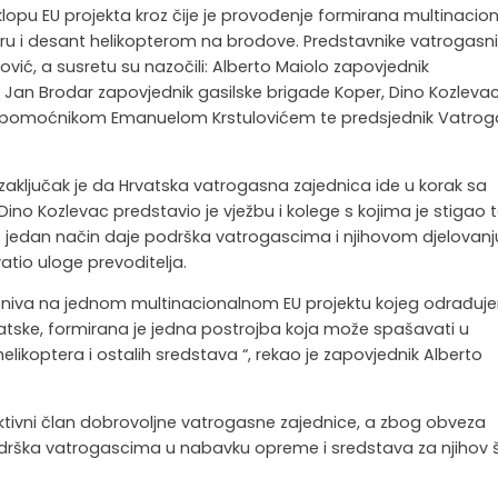
 sklopu EU projekta kroz čije je provođenje formirana multinacio
oru i desant helikopterom na brodove. Predstavnike vatrogasn
ović, a susretu su nazočili: Alberto Maiolo zapovjednik
 Jan Brodar zapovjednik gasilske brigade Koper, Dino Kozleva
sa pomoćnikom Emanuelom Krstulovićem te predsjednik Vatro
a zaključak je da Hrvatska vatrogasna zajednica ide u korak sa
ino Kozlevac predstavio je vježbu i kolege s kojima je stigao 
š jedan način daje podrška vatrogascima i njihovom djelovanj
atio uloge prevoditelja.
zasniva na jednom multinacionalnom EU projektu kojeg odrađu
atske, formirana je jedna postrojba koja može spašavati u
likoptera i ostalih sredstava “, rekao je zapovjednik Alberto
ktivni član dobrovoljne vatrogasne zajednice, a zbog obveza
podrška vatrogascima u nabavku opreme i sredstava za njihov 