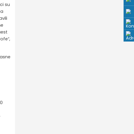
ci su
da
vili
ne
aest
ofe“,
gasne
20
–