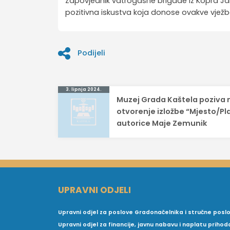
Zapovjednik vatrogasne brigade iz Kopra Jan 
pozitivna iskustva koja donose ovakve vježb
Podijeli
Navigacija
3. lipnja 2024.
Muzej Grada Kaštela poziva 
objava
otvorenje izložbe “Mjesto/Pl
autorice Maje Zemunik
UPRAVNI ODJELI
Upravni odjel za poslove Gradonačelnika i stručne posl
Upravni odjel za financije, javnu nabavu i naplatu prihod