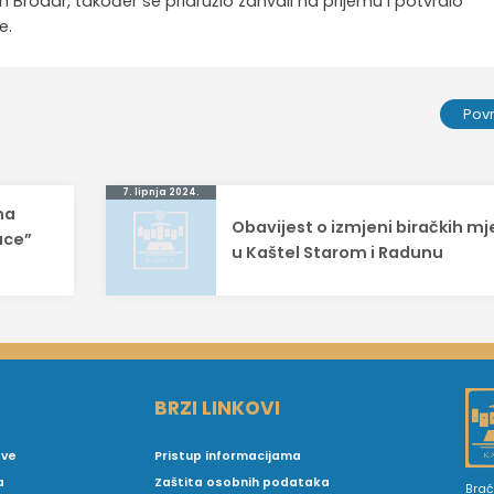
Brodar, također se pridružio zahvali na prijemu i potvrdio
e.
Pov
7. lipnja 2024.
na
Obavijest o izmjeni biračkih mj
ace”
u Kaštel Starom i Radunu
BRZI LINKOVI
ove
Pristup informacijama
a
Zaštita osobnih podataka
Brać