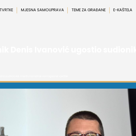
 TVRTKE
MJESNA SAMOUPRAVA
TEME ZA GRAĐANE
E-KAŠTELA
ik Denis Ivanović ugostio sudio
ostio sudionike međunarodne vatrogasne vježbe