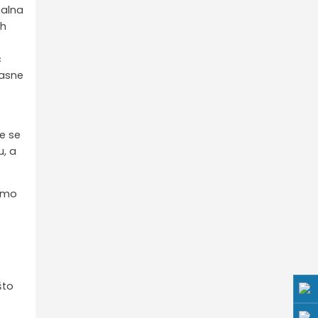
nalna
ih
c
gasne
te se
u, a
jemo
što