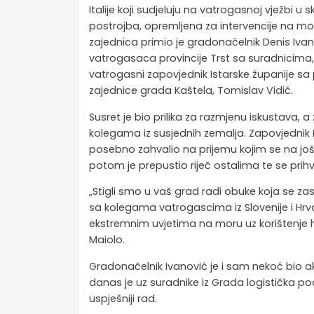
Italije koji sudjeluju na vatrogasnoj vježbi u
postrojba, opremljena za intervencije na m
zajednica primio je gradonačelnik Denis Ivan
vatrogasaca provincije Trst sa suradnicima,
vatrogasni zapovjednik Istarske županije 
zajednice grada Kaštela, Tomislav Vidić.
Susret je bio prilika za razmjenu iskustava, 
kolegama iz susjednih zemalja. Zapovjednik D
posebno zahvalio na prijemu kojim se na jo
potom je prepustio riječ ostalima te se prihv
„Stigli smo u vaš grad radi obuke koja se 
sa kolegama vatrogascima iz Slovenije i Hrv
ekstremnim uvjetima na moru uz korištenje he
Maiolo.
Gradonačelnik Ivanović je i sam nekoć bio a
danas je uz suradnike iz Grada logistička 
uspješniji rad.