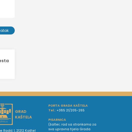
ratak
esta
PORTA GRADA KAŠTELA
Tel.:
+385 21/205-265
GRAD
KAŠTELA
PISARNICA
(šalter; rad sa strankama za
sva upravna tijela Grada
e Radić 1, 21212 Kaštel