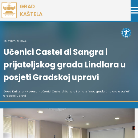
Preskoči
GRAD
na
KAŠTELA
sadržaj
Open 
25. travnja 2024.
Učenici Castel di Sangra i
prijateljskog grada Lindlara u
posjeti Gradskoj upravi
Grad Kaštela
>
Novosti
> Učenici Castel di Sangra i prijateljskog grada Lindlara u posjeti
Gradskoj upravi