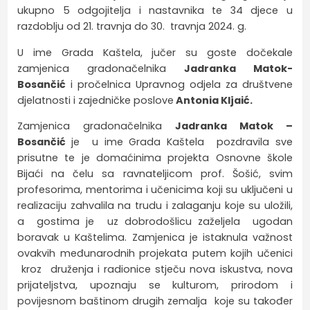
ukupno 5 odgojitelja i nastavnika te 34 djece u
razdoblju od 21. travnja do 30. travnja 2024. g.
U ime Grada Kaštela, jučer su goste dočekale
zamjenica gradonačelnika
Jadranka Matok-
Bosančić
i pročelnica Upravnog odjela za društvene
djelatnosti i zajedničke poslove
Antonia Kljaić.
Zamjenica gradonačelnika
Jadranka Matok –
Bosančić
je u ime Grada Kaštela pozdravila sve
prisutne te je domaćinima projekta Osnovne škole
Bijaći na čelu sa ravnateljicom prof. Šošić, svim
profesorima, mentorima i učenicima koji su uključeni u
realizaciju zahvalila na trudu i zalaganju koje su uložili,
a gostima je uz dobrodošlicu zaželjela ugodan
boravak u Kaštelima. Zamjenica je istaknula važnost
ovakvih međunarodnih projekata putem kojih učenici
kroz druženja i radionice stječu nova iskustva, nova
prijateljstva, upoznaju se kulturom, prirodom i
povijesnom baštinom drugih zemalja koje su također