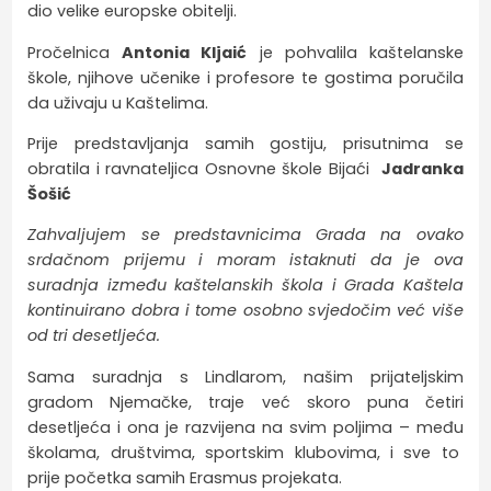
dio velike europske obitelji.
Pročelnica
Antonia Kljaić
je pohvalila kaštelanske
škole, njihove učenike i profesore te gostima poručila
da uživaju u Kaštelima.
Prije predstavljanja samih gostiju, prisutnima se
obratila i ravnateljica Osnovne škole Bijaći
Jadranka
Šošić
Zahvaljujem se predstavnicima Grada na ovako
srdačnom prijemu i moram istaknuti da je ova
suradnja između kaštelanskih škola i Grada Kaštela
kontinuirano dobra i tome osobno svjedočim već više
od tri desetljeća.
Sama suradnja s Lindlarom, našim prijateljskim
gradom Njemačke, traje već skoro puna četiri
desetljeća i ona je razvijena na svim poljima – među
školama, društvima, sportskim klubovima, i sve to
prije početka samih Erasmus projekata.