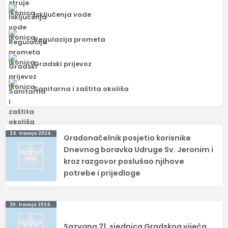
Isključenja vode
Regulacija prometa
Gradski prijevoz
Sanitarna i zaštita okoliša
Navigacija
24. travnja 2024.
Gradonačelnik posjetio korisnike
objava
Dnevnog boravka Udruge Sv. Jeronim i
kroz razgovor poslušao njihove
potrebe i prijedloge
30. travnja 2024.
Sazvana 21. sjednica Gradskog vijeća