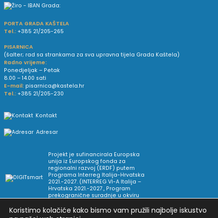
PORTA GRADA KAŠTELA
Tel.:
+385 21/205-265
PISARNICA
(šalter; rad sa strankama za sva upravna tijela Grada Kaštela)
Radno vrijeme:
Ponedjeljak – Petak
8.00 – 14.00 sati
E-mail:
pisarnica@kastela.hr
Tel.:
+385 21/205-230
Kontakt
Adresar
Projekt je sufinancirala Europska
unija iz Europskog fonda za
regionalni razvoj (ERDF) putem
Programa Interreg Italija-Hrvatska
2021.-2027. (INTERREG VI-A Italija –
Hrvatska 2021.-2027., Program
prekogranične suradnje u okviru
Europske teritorijalne suradnje).
Koristimo kolačiće kako bismo vam pružili najbolje iskustvo