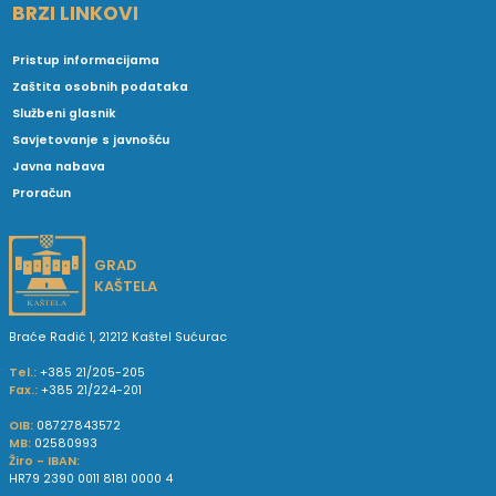
BRZI LINKOVI
Pristup informacijama
Zaštita osobnih podataka
Službeni glasnik
Savjetovanje s javnošću
Javna nabava
Proračun
GRAD
KAŠTELA
Braće Radić 1, 21212 Kaštel Sućurac
Tel.:
+385 21/205-205
Fax.:
+385 21/224-201
OIB:
08727843572
MB:
02580993
Žiro - IBAN:
HR79 2390 0011 8181 0000 4