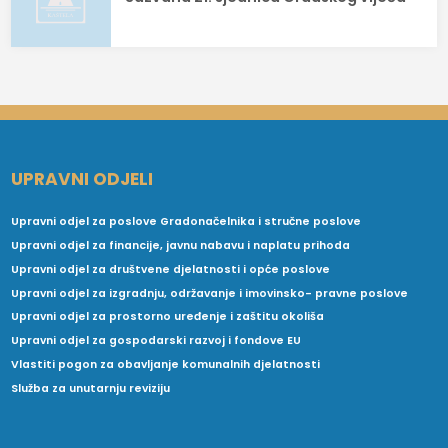
UPRAVNI ODJELI
Upravni odjel za poslove Gradonačelnika i stručne poslove
Upravni odjel za financije, javnu nabavu i naplatu prihoda
Upravni odjel za društvene djelatnosti i opće poslove
Upravni odjel za izgradnju, održavanje i imovinsko- pravne poslove
Upravni odjel za prostorno uređenje i zaštitu okoliša
Upravni odjel za gospodarski razvoj i fondove EU
Vlastiti pogon za obavljanje komunalnih djelatnosti
Služba za unutarnju reviziju