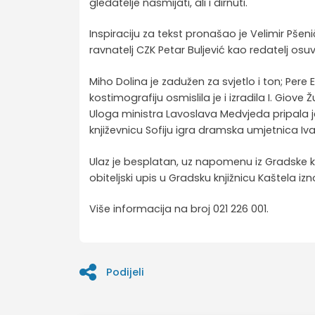
gledatelje nasmijati, ali i dirnuti.
Inspiraciju za tekst pronašao je Velimir Pšeni
ravnatelj CZK Petar Buljević kao redatelj os
Miho Dolina je zadužen za svjetlo i ton; Pere 
kostimografiju osmislila je i izradila I. Giove 
Uloga ministra Lavoslava Medvjeda pripala je
književnicu Sofiju igra dramska umjetnica Iv
Ulaz je besplatan, uz napomenu iz Gradske knj
obiteljski upis u Gradsku knjižnicu Kaštela izno
Više informacija na broj 021 226 001.
Podijeli