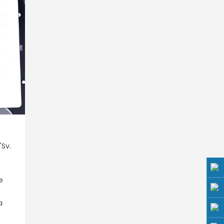
"Sv.
e
a