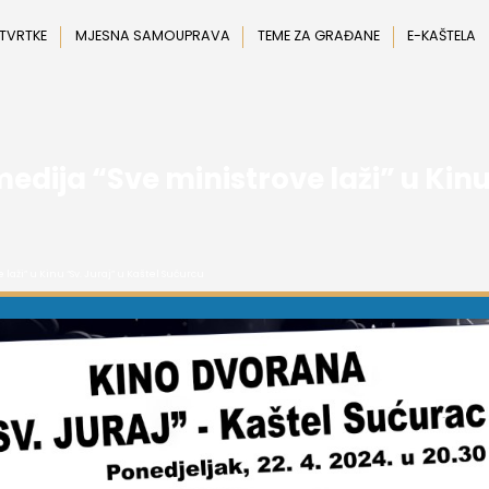
 TVRTKE
MJESNA SAMOUPRAVA
TEME ZA GRAĐANE
E-KAŠTELA
edija “Sve ministrove laži” u Kinu 
laži” u Kinu “Sv. Juraj” u Kaštel Sućurcu