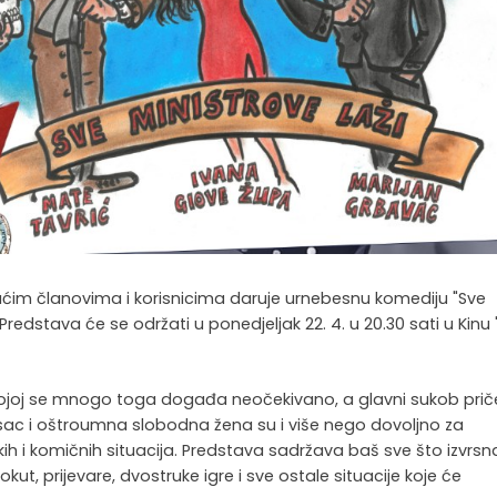
ućim članovima i korisnicima daruje urnebesnu komediju "Sve
 Predstava će se održati u ponedjeljak 22. 4. u 20.30 sati u Kinu 
 u kojoj se mnogo toga događa neočekivano, a glavni sukob prič
isac i oštroumna slobodna žena su i više nego dovoljno za
ritkih i komičnih situacija. Predstava sadržava baš sve što izvrsn
kut, prijevare, dvostruke igre i sve ostale situacije koje će