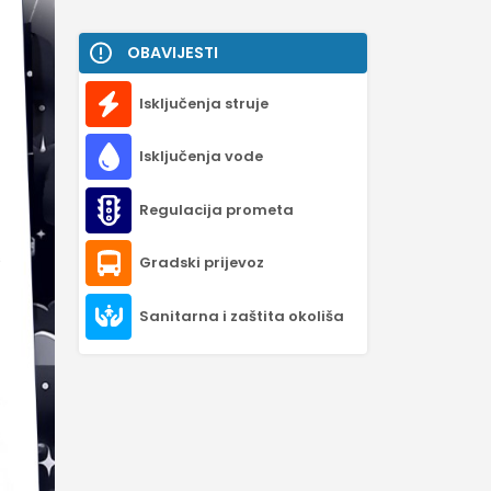
OBAVIJESTI
Isključenja struje
Isključenja vode
Regulacija prometa
Gradski prijevoz
Sanitarna i zaštita okoliša