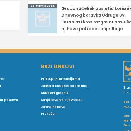
24. travnja 2024.
Gradonačelnik posjetio korisni
Dnevnog boravka Udruge Sv.
Jeronim i kroz razgovor posluš
njihove potrebe i prijedloge
BRZI LINKOVI
ove
Pristup informacijama
a
Zaštita osobnih podataka
Brać
Suć
Službeni glasnik
vne poslove
Savjetovanje s javnošću
Tel.:
Fax.
Javna nabava
Proračun
OIB:
MB:
Žiro
HR79