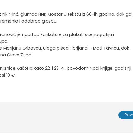
čnik Njirić, glumac HNK Mostar u tekstu iz 60-ih godina, dok ga 
uvremenio i odabrao glazbu.
Eranović je nacrtao karikature za plakat; scenografiju i
Župa.
 Marijanu Grbavcu, uloga pisca Florijana – Mati Tavriću, dok
ana Giove Župa.
ižnice Kaštela kako 22. i 23. 4., povodom Noći knjige, godišnji
si 10 €.
Pov