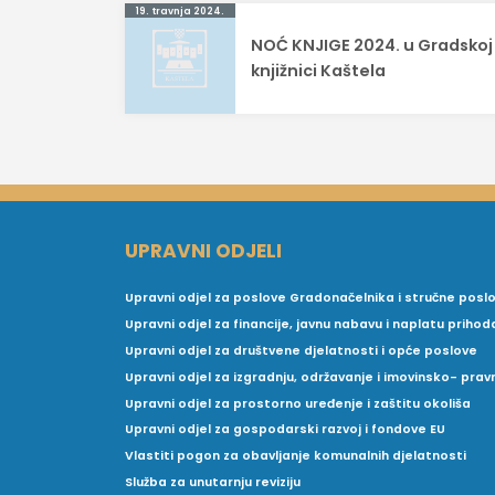
Navigacija
19. travnja 2024.
NOĆ KNJIGE 2024. u Gradskoj
objava
knjižnici Kaštela
UPRAVNI ODJELI
Upravni odjel za poslove Gradonačelnika i stručne posl
Upravni odjel za financije, javnu nabavu i naplatu prihod
Upravni odjel za društvene djelatnosti i opće poslove
Upravni odjel za izgradnju, održavanje i imovinsko- pra
Upravni odjel za prostorno uređenje i zaštitu okoliša
Upravni odjel za gospodarski razvoj i fondove EU
Vlastiti pogon za obavljanje komunalnih djelatnosti
Služba za unutarnju reviziju