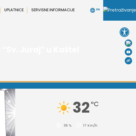
UPLATNICE
SERVISNE INFORMACIJE
EN
Open 
“Sv. Juraj” u Kaštel
32
°C
35 %
17 Km/h