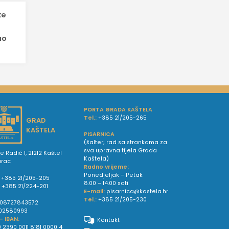
ke
ao
PORTA GRADA KAŠTELA
Tel.:
+385 21/205-265
GRAD
KAŠTELA
PISARNICA
(šalter; rad sa strankama za
sva upravna tijela Grada
e Radić 1, 21212 Kaštel
Kaštela)
urac
Radno vrijeme:
Ponedjeljak – Petak
+385 21/205-205
8.00 – 14.00 sati
:
+385 21/224-201
E-mail:
pisarnica@kastela.hr
Tel.:
+385 21/205-230
08727843572
02580993
 - IBAN:
Kontakt
 2390 0011 8181 0000 4