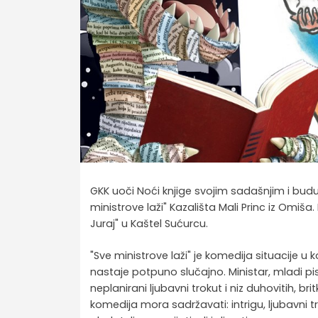
GKK uoči Noći knjige svojim sadašnjim i bud
ministrove laži" Kazališta Mali Princ iz Omiša.
Juraj" u Kaštel Sućurcu.
"Sve ministrove laži" je komedija situacije
nastaje potpuno slučajno. Ministar, mladi p
neplanirani ljubavni trokut i niz duhovitih, b
komedija mora sadržavati: intrigu, ljubavni tro