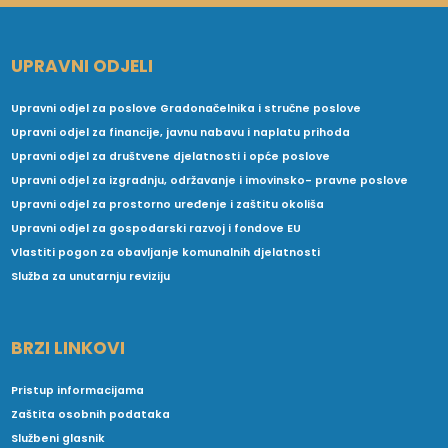
UPRAVNI ODJELI
Upravni odjel za poslove Gradonačelnika i stručne poslove
Upravni odjel za financije, javnu nabavu i naplatu prihoda
Upravni odjel za društvene djelatnosti i opće poslove
Upravni odjel za izgradnju, održavanje i imovinsko- pravne poslove
Upravni odjel za prostorno uređenje i zaštitu okoliša
Upravni odjel za gospodarski razvoj i fondove EU
Vlastiti pogon za obavljanje komunalnih djelatnosti
Služba za unutarnju reviziju
BRZI LINKOVI
Pristup informacijama
Zaštita osobnih podataka
Službeni glasnik