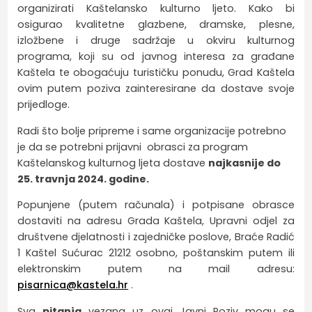
organizirati Kaštelansko kulturno ljeto. Kako bi
osigurao kvalitetne glazbene, dramske, plesne,
izložbene i druge sadržaje u okviru kulturnog
programa, koji su od javnog interesa za građane
Kaštela te obogaćuju turističku ponudu, Grad Kaštela
ovim putem poziva zainteresirane da dostave svoje
prijedloge.
Radi što bolje pripreme i same organizacije potrebno
je da se potrebni prijavni obrasci za program
Kaštelanskog kulturnog ljeta dostave
najkasnije do
25. travnja 2024. godine.
Popunjene (putem računala) i potpisane obrasce
dostaviti na adresu Grada Kaštela, Upravni odjel za
društvene djelatnosti i zajedničke poslove, Braće Radić
1 Kaštel Sućurac 21212 osobno, poštanskim putem ili
elektronskim putem na mail adresu:
pisarnica@kastela.hr
.
Sva
pitanja
vezana uz ovaj Javni Poziv mogu se