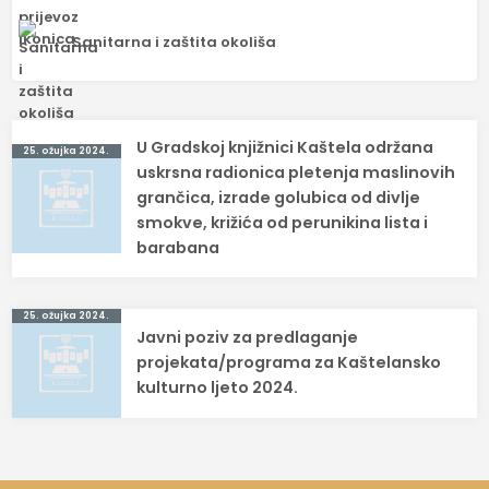
Sanitarna i zaštita okoliša
Navigacija
U Gradskoj knjižnici Kaštela održana
25. ožujka 2024.
objava
uskrsna radionica pletenja maslinovih
grančica, izrade golubica od divlje
smokve, križića od perunikina lista i
barabana
25. ožujka 2024.
Javni poziv za predlaganje
projekata/programa za Kaštelansko
kulturno ljeto 2024.