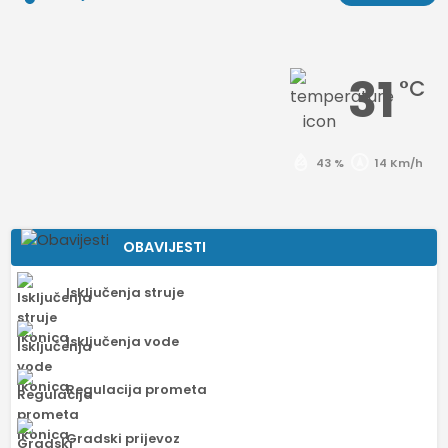
31
°C
43 %
14 Km/h
OBAVIJESTI
Isključenja struje
Isključenja vode
Regulacija prometa
Gradski prijevoz