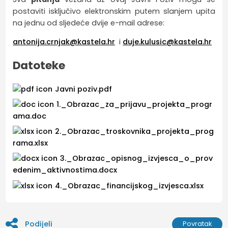
postaviti isključivo elektronskim putem slanjem upita
na jednu od sljedeće dvije e-mail adrese:
antonija.crnjak@kastela.hr
i
duje.kulusic@kastela.hr
Datoteke
Javni poziv.pdf
1._Obrazac_za_prijavu_projekta_progr
ama.doc
2._Obrazac_troskovnika_projekta_prog
rama.xlsx
3._Obrazac_opisnog_izvjesca_o_prov
edenim_aktivnostima.docx
4._Obrazac_financijskog_izvjesca.xlsx
Podijeli
Povratak