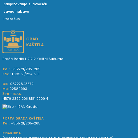
Savjetovanje s javnošću
Javna nabava
Proračun
GRAD
KAŠTELA
Braće Radić 1, 21212 Kaštel Sućurac
Tel.:
+385 21/205-205
Fax.:
+385 21/224-201
OIB:
08727843572
MB:
02580993
Žiro - IBAN:
HR79 2390 0011 8181 0000 4
PORTA GRADA KAŠTELA
Tel.:
+385 21/205-265
PISARNICA