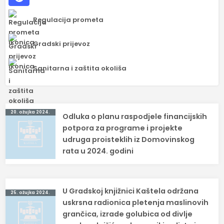
Regulacija prometa
Gradski prijevoz
Sanitarna i zaštita okoliša
Navigacija
20. ožujka 2024.
Odluka o planu raspodjele financijskih
objava
potpora za programe i projekte
udruga proisteklih iz Domovinskog
rata u 2024. godini
U Gradskoj knjižnici Kaštela održana
25. ožujka 2024.
uskrsna radionica pletenja maslinovih
grančica, izrade golubica od divlje