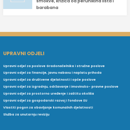
smokve, križića od perunikina lista i
barabana
UPRAVNI ODJELI
Upravni odjel za poslove Gradonačelnika i stručne poslove
Upravni odjel za financije, javnu nabavu i naplatu prihoda
Upravni odjel za društvene djelatnosti i opće poslove
Upravni odjel za izgradnju, održavanje i imovinsko- pravne poslove
Upravni odjel za prostorno uređenje i zaštitu okoliša
Upravni odjel za gospodarski razvoj i fondove EU
Vlastiti pogon za obavljanje komunalnih djelatnosti
Služba za unutarnju reviziju