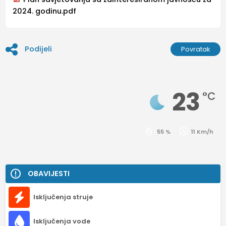
2024. godinu.pdf
Podijeli
Povratak
23
°C
55 %
11 Km/h
OBAVIJESTI
Isključenja struje
Isključenja vode