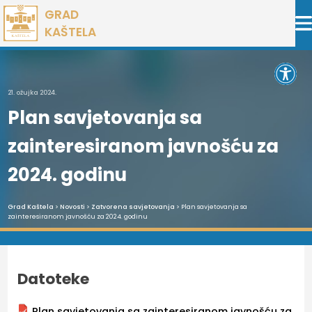
Preskoči
GRAD
na
KAŠTELA
sadržaj
Open 
21. ožujka 2024.
Plan savjetovanja sa
zainteresiranom javnošću za
2024. godinu
Grad Kaštela
>
Novosti
>
Zatvorena savjetovanja
> Plan savjetovanja sa
zainteresiranom javnošću za 2024. godinu
Datoteke
Plan savjetovanja sa zainteresiranom javnošću za