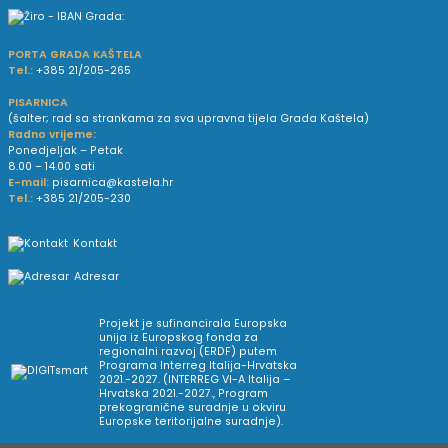
PORTA GRADA KAŠTELA
Tel.:
+385 21/205-265
PISARNICA
(šalter; rad sa strankama za sva upravna tijela Grada Kaštela)
Radno vrijeme:
Ponedjeljak – Petak
8.00 – 14.00 sati
E-mail:
pisarnica@kastela.hr
Tel.:
+385 21/205-230
Kontakt
Adresar
Projekt je sufinancirala Europska
unija iz Europskog fonda za
regionalni razvoj (ERDF) putem
Programa Interreg Italija-Hrvatska
2021.-2027. (INTERREG VI-A Italija –
Hrvatska 2021.-2027., Program
prekogranične suradnje u okviru
Europske teritorijalne suradnje).