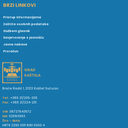
BRZI LINKOVI
Pristup informacijama
Zaštita osobnih podataka
Službeni glasnik
Savjetovanje s javnošću
Javna nabava
Proračun
GRAD
KAŠTELA
Braće Radić 1, 21212 Kaštel Sućurac
Tel.:
+385 21/205-205
Fax.:
+385 21/224-201
OIB:
08727843572
MB:
02580993
Žiro - IBAN:
HR79 2390 0011 8181 0000 4