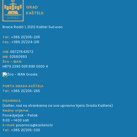
GRAD
KAŠTELA
Braće Radić 1, 21212 Kaštel Sućurac
Tel.:
+385 21/205-205
Fax.:
+385 21/224-201
OIB:
08727843572
MB:
02580993
Žiro - IBAN:
HR79 2390 0011 8181 0000 4
PORTA GRADA KAŠTELA
Tel.:
+385 21/205-265
PISARNICA
(šalter; rad sa strankama za sva upravna tijela Grada Kaštela)
Radno vrijeme:
Ponedjeljak – Petak
8.00 – 14.00 sati
E-mail:
pisarnica@kastela.hr
Tel.:
+385 21/205-230