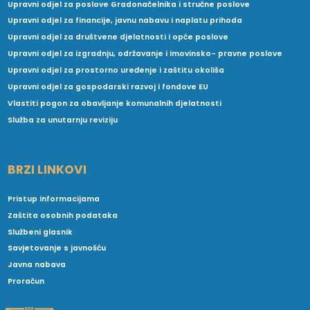
Upravni odjel za poslove Gradonačelnika i stručne poslove
Upravni odjel za financije, javnu nabavu i naplatu prihoda
Upravni odjel za društvene djelatnosti i opće poslove
Upravni odjel za izgradnju, održavanje i imovinsko- pravne poslove
Upravni odjel za prostorno uređenje i zaštitu okoliša
Upravni odjel za gospodarski razvoj i fondove EU
Vlastiti pogon za obavljanje komunalnih djelatnosti
Služba za unutarnju reviziju
BRZI LINKOVI
Pristup informacijama
Zaštita osobnih podataka
Službeni glasnik
Savjetovanje s javnošću
Javna nabava
Proračun