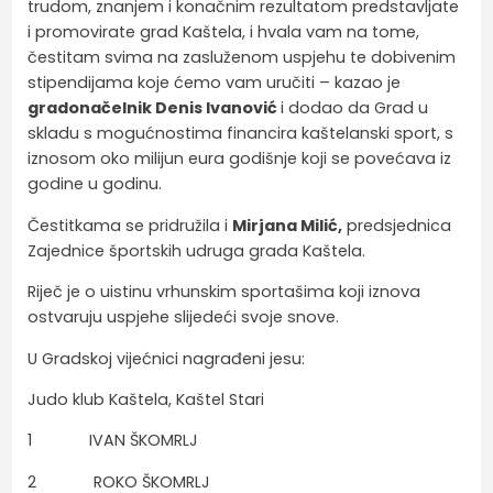
trudom, znanjem i konačnim rezultatom predstavljate
i promovirate grad Kaštela, i hvala vam na tome,
čestitam svima na zasluženom uspjehu te dobivenim
stipendijama koje ćemo vam uručiti – kazao je
gradonačelnik Denis Ivanović
i dodao da Grad u
skladu s mogućnostima financira kaštelanski sport, s
iznosom oko milijun eura godišnje koji se povećava iz
godine u godinu.
Čestitkama se pridružila i
Mirjana Milić,
predsjednica
Zajednice športskih udruga grada Kaštela.
Riječ je o uistinu vrhunskim sportašima koji iznova
ostvaruju uspjehe slijedeći svoje snove.
U Gradskoj vijećnici nagrađeni jesu:
Judo klub Kaštela, Kaštel Stari
1 IVAN ŠKOMRLJ
2 ROKO ŠKOMRLJ