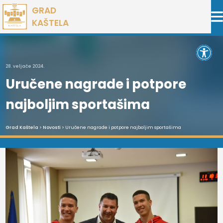
Preskoči
GRAD
na
KAŠTELA
sadržaj
Open 
28. veljače 2024.
Uručene nagrade i potpore
najboljim sportašima
Grad Kaštela
>
Novosti
> Uručene nagrade i potpore najboljim sportašima