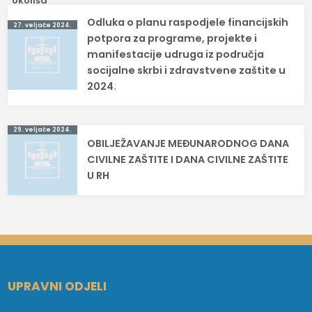
Navigacija
Odluka o planu raspodjele financijskih
27. veljače 2024.
objava
potpora za programe, projekte i
manifestacije udruga iz područja
socijalne skrbi i zdravstvene zaštite u
2024.
29. veljače 2024.
OBILJEŽAVANJE MEĐUNARODNOG DANA
CIVILNE ZAŠTITE I DANA CIVILNE ZAŠTITE
U RH
UPRAVNI ODJELI