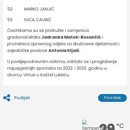
52 MARKO JANJIĆ
53 IVICA CAVRIĆ
Čestitkama su se pridružile i zamjenica
gradonačelnika
Jadranka Matok-Bosančić
i
pročelnica Upravnog odjela za društvene djelatnosti i
zajedničke poslove
Antonia Kljaić
.
U poslijepodnevnim satima, održalo se i proglašenje
najuspješnijih sportaša za 2022. i 2023. godinu u
dvorcu Vitturi u Kaštel Lukšiću.
Podijeli
Povratak
29
°C