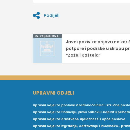
Podijeli
Navigacija
22. veljače 2024.
Javni poziv za prijavu na kor
objava
potpore i podrške u sklopu p
“Zaželi Kaštela”
UPRAVNI ODJELI
Upravni odjel za poslove Gradonačelnika i stručne posl
Upravni odjel za financije, javnu nabavu i naplatu prihod
Upravni odjel za društvene djelatnosti i opće poslove
Upravni odjel za izgradnju, održavanje i imovinsko- pra