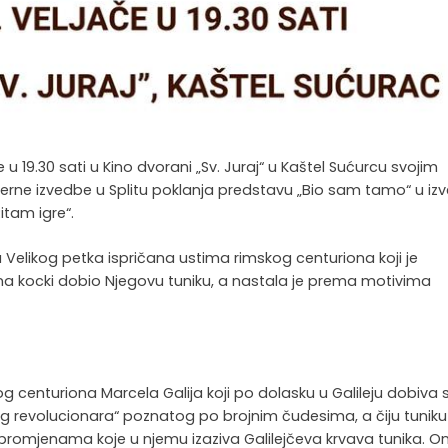
 u 19.30 sati u Kino dvorani „Sv. Juraj“ u Kaštel Sućurcu svojim
erne izvedbe u Splitu poklanja predstavu „Bio sam tamo“ u iz
Ritam igre“.
Velikog petka ispričana ustima rimskog centuriona koji je
 na kocki dobio Njegovu tuniku, a nastala je prema motivima
 centuriona Marcela Galija koji po dolasku u Galileju dobiva 
g revolucionara“ poznatog po brojnim čudesima, a čiju tuniku
 promjenama koje u njemu izaziva Galilejčeva krvava tunika. O