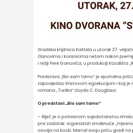
Gradska knjižnica Kaštela u utorak 27. veljače
članovima i korisnicima netom nakon premij
i režiji Pere Eranovića, u produkciji Kazališta „
Predstava „Bio sam tamo“ je epohalna priča 
zapovijedao Kristovom egzekucijom i koji je
romana „Tunika“ Lloyda C. Douglasa.
O predstavi „Bio sam tamo“
– Riječ je o potresnom svjedočanstvu rimskog
prvi zadatak: organizirati smaknuće „mjesno
osvaja na kocki. Marcel svoju priču gradi na