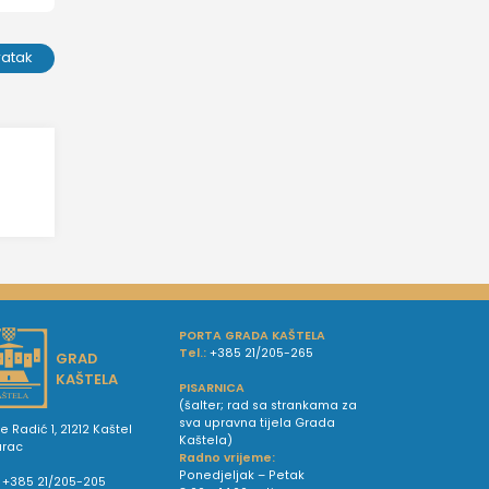
ratak
e
PORTA GRADA KAŠTELA
Tel.:
+385 21/205-265
GRAD
KAŠTELA
PISARNICA
(šalter; rad sa strankama za
sva upravna tijela Grada
e Radić 1, 21212 Kaštel
Kaštela)
urac
Radno vrijeme:
Ponedjeljak – Petak
+385 21/205-205