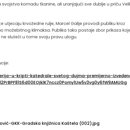
svojstva komadu tkanine, ali uranjajući sve dublje u priču Vel
 te utjecaju krvožedne rulje, Marcel Galije provodi publiku kroz
o možebitnog klimaksa. Publika tako postaje zbor prikaza koj
 ne sluteći u tome svoju pravu ulogu.
ucije:
alerija–u-kripti-katedrale-svetog-dujma-premijerno-izveden
2l2PrBPF81S6d00EOjklK7nccz0Pomy1Uw5v3vg0y6fW9AMUGg
vić-GKK-Gradska knjižnica Kaštela (002).jpg