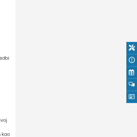
vedbi
svoj
n kao