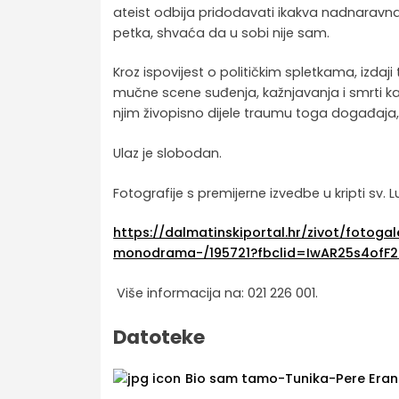
ateist odbija pridodavati ikakva nadnaravna 
petka, shvaća da u sobi nije sam.
Kroz ispovijest o političkim spletkama, izdaji
mučne scene suđenja, kažnjavanja i smrti ka
njim živopisno dijele traumu toga događaja,
Ulaz je slobodan.
Fotografije s premijerne izvedbe u kripti sv. L
https://dalmatinskiportal.hr/zivot/fotog
monodrama-/195721?fbclid=IwAR25s4ofF
Više informacija na: 021 226 001.
Datoteke
Bio sam tamo-Tunika-Pere Erano