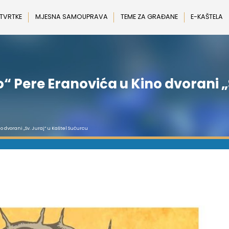
 TVRTKE
MJESNA SAMOUPRAVA
TEME ZA GRAĐANE
E-KAŠTELA
 Pere Eranovića u Kino dvorani „S
 dvorani „Sv. Juraj“ u Kaštel Sućurcu