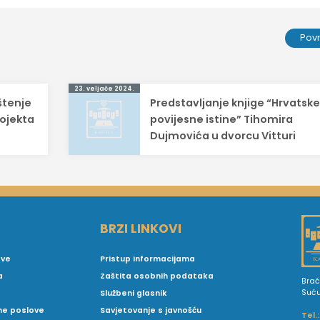
Pov
23. veljače 2024.
ištenje
Predstavljanje knjige “Hrvatsk
rojekta
povijesne istine” Tihomira
Dujmovića u dvorcu Vitturi
BRZI LINKOVI
ove
Pristup informacijama
a
Zaštita osobnih podataka
Brać
Suć
Službeni glasnik
vne poslove
Savjetovanje s javnošću
Tel.: