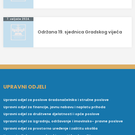
7. veljače 2024.
Održana 19. sjednica Gradskog vijeća
UPRAVNI ODJELI
Upravni odjel za poslove Gradonačelnika i stručne poslove
Upravni odjel za financije, javnu nabavu i naplatu prihoda
Upravni odjel za društvene djelatnosti i opće poslove
Upravni odjel za izgradnju, održavanje i imovinsko- pravne poslove
Upravni odjel za prostorno uređenje i zaštitu okoliša