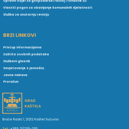
Upravni odjel za gospodarski razvoj i fondove EU
Vlastiti pogon za obavljanje komunalnih djelatnosti
Služba za unutarnju reviziju
BRZI LINKOVI
Pristup informacijama
Zaštita osobnih podataka
Službeni glasnik
Savjetovanje s javnošću
Javna nabava
Proračun
GRAD
KAŠTELA
Braće Radić 1, 21212 Kaštel Sućurac
Tel.:
+385 21/205-205