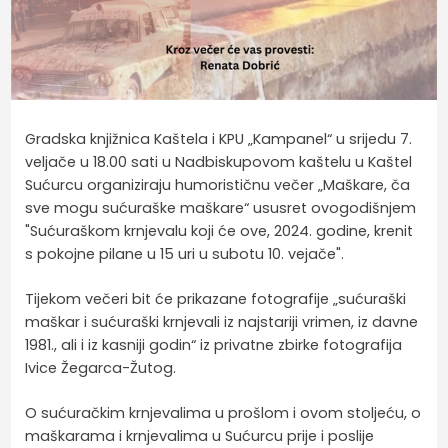
Gradska knjižnica Kaštela i KPU „Kampanel“ u srijedu 7.
veljače u 18.00 sati u Nadbiskupovom kaštelu u Kaštel
Sućurcu organiziraju humorističnu večer „Maškare, ča
sve mogu sućuraške maškare“ ususret ovogodišnjem
"Sućuraškom krnjevalu koji će ove, 2024. godine, krenit
s pokojne pilane u 15 uri u subotu 10. vejače".
Tijekom večeri bit će prikazane fotografije „sućuraški
maškar i sućuraški krnjevali iz najstariji vrimen, iz davne
1981., ali i iz kasniji godin“ iz privatne zbirke fotografija
Ivice Žegarca-Žutog.
O sućuračkim krnjevalima u prošlom i ovom stoljeću, o
maškarama i krnjevalima u Sućurcu prije i poslije