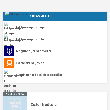
OBAVIJESTI
Isključenja struje
Isključenja vode
Regulacija prometa
Gradski prijevoz
Sanitarna i zaštita okoliša
Navigacija
2. veljače 2024.
objava
Zaželi Kaštela