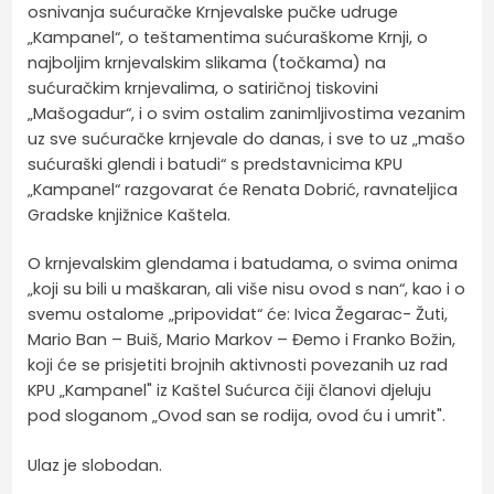
osnivanja sućuračke Krnjevalske pučke udruge
„Kampanel“, o teštamentima sućuraškome Krnji, o
najboljim krnjevalskim slikama (točkama) na
sućuračkim krnjevalima, o satiričnoj tiskovini
„Mašogadur“, i o svim ostalim zanimljivostima vezanim
uz sve sućuračke krnjevale do danas, i sve to uz „mašo
sućuraški glendi i batudi“ s predstavnicima KPU
„Kampanel“ razgovarat će Renata Dobrić, ravnateljica
Gradske knjižnice Kaštela.
O krnjevalskim glendama i batudama, o svima onima
„koji su bili u maškaran, ali više nisu ovod s nan“, kao i o
svemu ostalome „pripovidat“ će: Ivica Žegarac- Žuti,
Mario Ban – Buiš, Mario Markov – Đemo i Franko Božin,
koji će se prisjetiti brojnih aktivnosti povezanih uz rad
KPU „Kampanel" iz Kaštel Sućurca čiji članovi djeluju
pod sloganom „Ovod san se rodija, ovod ću i umrit".
Ulaz je slobodan.