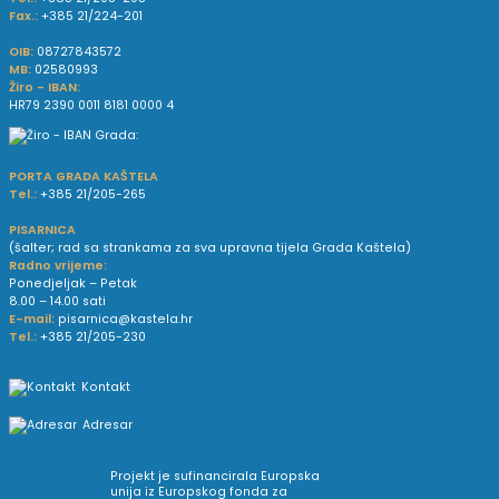
Fax.:
+385 21/224-201
OIB:
08727843572
MB:
02580993
Žiro - IBAN:
HR79 2390 0011 8181 0000 4
PORTA GRADA KAŠTELA
Tel.:
+385 21/205-265
PISARNICA
(šalter; rad sa strankama za sva upravna tijela Grada Kaštela)
Radno vrijeme:
Ponedjeljak – Petak
8.00 – 14.00 sati
E-mail:
pisarnica@kastela.hr
Tel.:
+385 21/205-230
Kontakt
Adresar
Projekt je sufinancirala Europska
unija iz Europskog fonda za