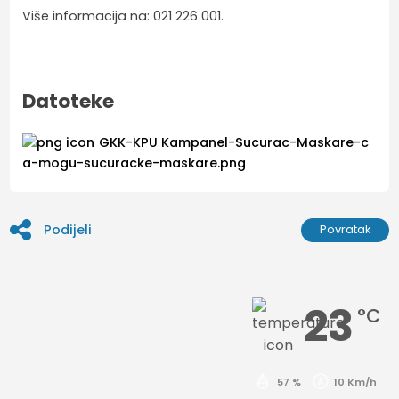
Više informacija na: 021 226 001.
Datoteke
GKK-KPU Kampanel-Sucurac-Maskare-c
a-mogu-sucuracke-maskare.png
Podijeli
Povratak
23
°C
57 %
10 Km/h