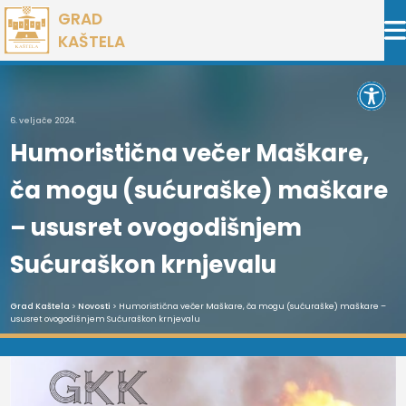
Preskoči
GRAD
na
KAŠTELA
sadržaj
Open 
6. veljače 2024.
Humoristična večer Maškare,
ča mogu (sućuraške) maškare
– ususret ovogodišnjem
Sućuraškon krnjevalu
Grad Kaštela
>
Novosti
> Humoristična večer Maškare, ča mogu (sućuraške) maškare –
ususret ovogodišnjem Sućuraškon krnjevalu