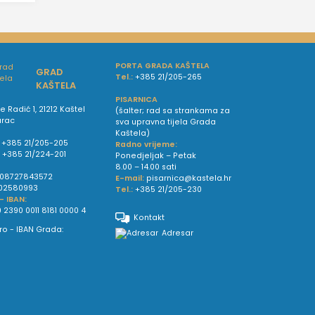
PORTA GRADA KAŠTELA
GRAD
Tel.:
+385 21/205-265
KAŠTELA
PISARNICA
e Radić 1, 21212 Kaštel
(šalter; rad sa strankama za
urac
sva upravna tijela Grada
Kaštela)
+385 21/205-205
Radno vrijeme:
:
+385 21/224-201
Ponedjeljak – Petak
8.00 – 14.00 sati
08727843572
E-mail:
pisarnica@kastela.hr
02580993
Tel.:
+385 21/205-230
 - IBAN:
 2390 0011 8181 0000 4
Kontakt
Adresar