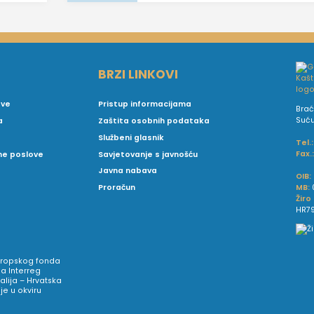
BRZI LINKOVI
ove
Pristup informacijama
Brać
Suć
a
Zaštita osobnih podataka
Službeni glasnik
Tel.:
Fax.
vne poslove
Savjetovanje s javnošću
Javna nabava
OIB:
MB:
Proračun
Žiro
HR79
Europskog fonda
a Interreg
talija – Hrvatska
e u okviru