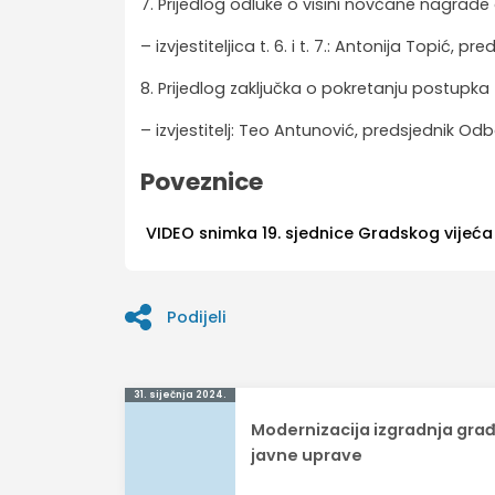
7. Prijedlog odluke o visini novčane nagrade
– izvjestiteljica t. 6. i t. 7.: Antonija Topić, 
8. Prijedlog zaključka o pokretanju postupk
– izvjestitelj: Teo Antunović, predsjednik Od
Poveznice
VIDEO snimka 19. sjednice Gradskog vijeća
Podijeli
Navigacija
31. siječnja 2024.
Modernizacija izgradnja gra
objava
javne uprave