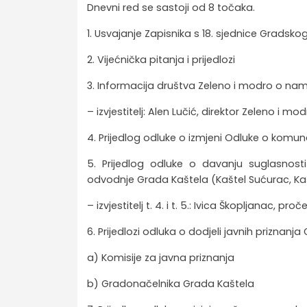
Dnevni red se sastoji od 8 točaka.
1. Usvajanje Zapisnika s 18. sjednice Gradskog
2. Vijećnička pitanja i prijedlozi
3. Informacija društva Zeleno i modro o na
– izvjestitelj: Alen Lučić, direktor Zeleno i mod
4. Prijedlog odluke o izmjeni Odluke o komu
5. Prijedlog odluke o davanju suglasnost
odvodnje Grada Kaštela (Kaštel Sućurac, Ka
– izvjestitelj t. 4. i t. 5.: Ivica Škopljanac
6. Prijedlozi odluka o dodjeli javnih priznanj
a) Komisije za javna priznanja
b) Gradonačelnika Grada Kaštela