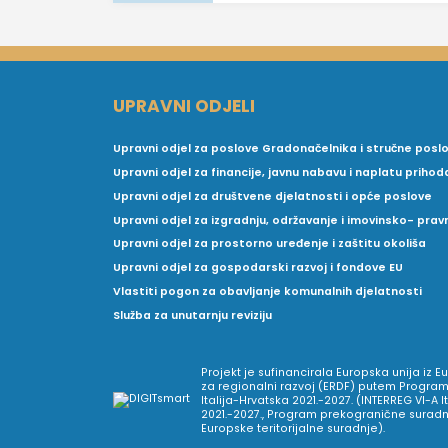
UPRAVNI ODJELI
Upravni odjel za poslove Gradonačelnika i stručne posl
Upravni odjel za financije, javnu nabavu i naplatu prihod
Upravni odjel za društvene djelatnosti i opće poslove
Upravni odjel za izgradnju, održavanje i imovinsko- pra
Upravni odjel za prostorno uređenje i zaštitu okoliša
Upravni odjel za gospodarski razvoj i fondove EU
Vlastiti pogon za obavljanje komunalnih djelatnosti
Služba za unutarnju reviziju
Projekt je sufinancirala Europska unija iz 
za regionalni razvoj (ERDF) putem Program
Italija-Hrvatska 2021.-2027. (INTERREG VI-A I
2021.-2027., Program prekogranične suradnj
Europske teritorijalne suradnje).