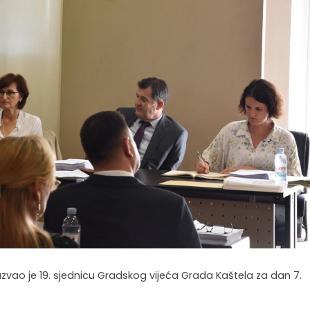
zvao je 19. sjednicu Gradskog vijeća Grada Kaštela za dan 7.