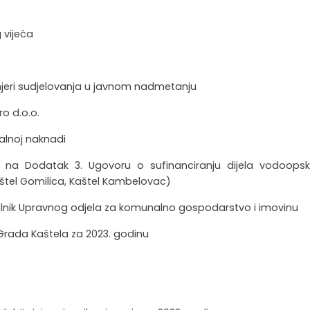
 vijeća
mjeri sudjelovanja u javnom nadmetanju
ro d.o.o.
nalnoj naknadi
i na Dodatak 3. Ugovoru o sufinanciranju dijela vodoopsk
štel Gomilica, Kaštel Kambelovac)
, pročelnik Upravnog odjela za komunalno gospodarstvo i imovinu
a Grada Kaštela za 2023. godinu