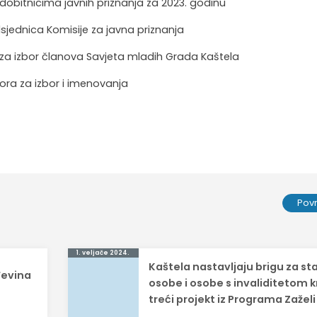
 dobitnicima javnih priznanja za 2023. godinu
predsjednica Komisije za javna priznanja
a za izbor članova Savjeta mladih Grada Kaštela
bora za izbor i imenovanja
Pov
1. veljače 2024.
Kaštela nastavljaju brigu za sta
đevina
osobe i osobe s invaliditetom k
treći projekt iz Programa Zaželi