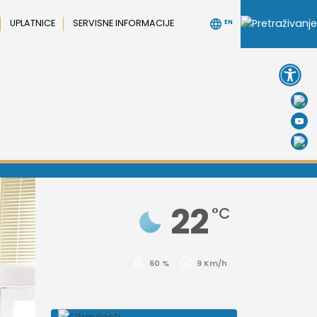
UPLATNICE
SERVISNE INFORMACIJE
EN
Open 
22
°C
60 %
9 Km/h