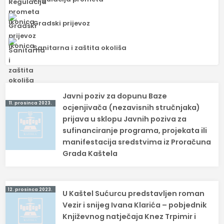
Gradski prijevoz
Sanitarna i zaštita okoliša
Navigacija
Javni poziv za dopunu Baze
11. prosinca 2023.
objava
ocjenjivača (nezavisnih stručnjaka)
prijava u sklopu Javnih poziva za
sufinanciranje programa, projekata ili
manifestacija sredstvima iz Proračuna
Grada Kaštela
12. prosinca 2023.
U Kaštel Sućurcu predstavljen roman
Vezir i snijeg Ivana Klarića – pobjednik
Književnog natječaja Knez Trpimir i