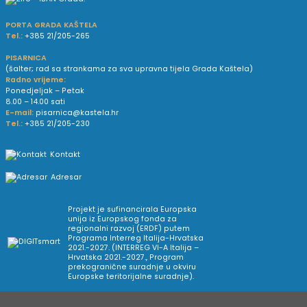
PORTA GRADA KAŠTELA
Tel.:
+385 21/205-265
PISARNICA
(šalter; rad sa strankama za sva upravna tijela Grada Kaštela)
Radno vrijeme:
Ponedjeljak – Petak
8.00 – 14.00 sati
E-mail:
pisarnica@kastela.hr
Tel.:
+385 21/205-230
Kontakt
Adresar
Projekt je sufinancirala Europska
unija iz Europskog fonda za
regionalni razvoj (ERDF) putem
Programa Interreg Italija-Hrvatska
2021.-2027. (INTERREG VI-A Italija –
Hrvatska 2021.-2027., Program
prekogranične suradnje u okviru
Europske teritorijalne suradnje).