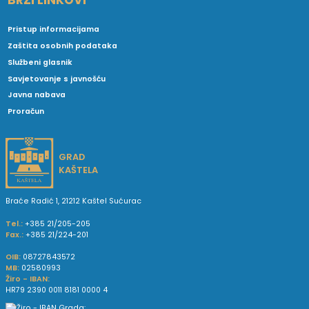
Pristup informacijama
Zaštita osobnih podataka
Službeni glasnik
Savjetovanje s javnošću
Javna nabava
Proračun
GRAD
KAŠTELA
Braće Radić 1, 21212 Kaštel Sućurac
Tel.:
+385 21/205-205
Fax.:
+385 21/224-201
OIB:
08727843572
MB:
02580993
Žiro - IBAN:
HR79 2390 0011 8181 0000 4