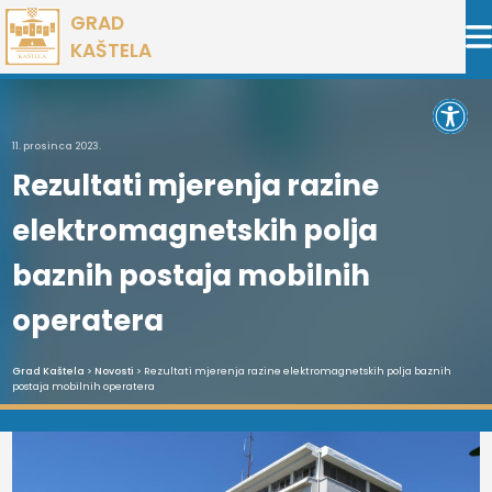
Preskoči
GRAD
na
KAŠTELA
sadržaj
Open 
11. prosinca 2023.
Rezultati mjerenja razine
elektromagnetskih polja
baznih postaja mobilnih
operatera
Grad Kaštela
>
Novosti
> Rezultati mjerenja razine elektromagnetskih polja baznih
postaja mobilnih operatera