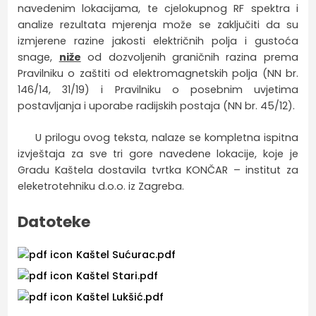
navedenim lokacijama, te cjelokupnog RF spektra i
analize rezultata mjerenja može se zaključiti da su
izmjerene razine jakosti električnih polja i gustoća
snage,
niže
od dozvoljenih graničnih razina prema
Pravilniku o zaštiti od elektromagnetskih polja (NN br.
146/14, 31/19) i Pravilniku o posebnim uvjetima
postavljanja i uporabe radijskih postaja (NN br. 45/12).
U prilogu ovog teksta, nalaze se kompletna ispitna
izvještaja za sve tri gore navedene lokacije, koje je
Gradu Kaštela dostavila tvrtka KONČAR – institut za
eleketrotehniku d.o.o. iz Zagreba.
Datoteke
Kaštel Sućurac.pdf
Kaštel Stari.pdf
Kaštel Lukšić.pdf