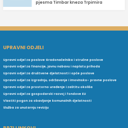
pjesma Timbar kneza Trpimira
UPRAVNI ODJELI
Upravni odjel za poslove Gradonačelnika i stručne poslove
Upravni odjel za financije, javnu nabavu i naplatu prihoda
Upravni odjel za društvene djelatnosti i opće poslove
Upravni odjel za izgradnju, održavanje i imovinsko- pravne poslove
Upravni odjel za prostorno uređenje i zaštitu okoliša
Upravni odjel za gospodarski razvoj i fondove EU
Vlastiti pogon za obavljanje komunalnih djelatnosti
Služba za unutarnju reviziju
BRZI LINKOVI