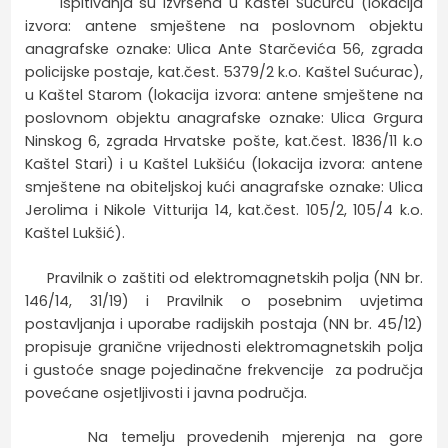
Ispitivanja su izvršena u Kaštel Sućurcu (lokacija
izvora: antene smještene na poslovnom objektu
anagrafske oznake: Ulica Ante Starčevića 56, zgrada
policijske postaje, kat.čest. 5379/2 k.o. Kaštel Sućurac),
u Kaštel Starom (lokacija izvora: antene smještene na
poslovnom objektu anagrafske oznake: Ulica Grgura
Ninskog 6, zgrada Hrvatske pošte, kat.čest. 1836/11 k.o
Kaštel Stari) i u Kaštel Lukšiću (lokacija izvora: antene
smještene na obiteljskoj kući anagrafske oznake: Ulica
Jerolima i Nikole Vitturija 14, kat.čest. 105/2, 105/4 k.o.
Kaštel Lukšić).
Pravilnik o zaštiti od elektromagnetskih polja (NN br.
146/14, 31/19) i Pravilnik o posebnim uvjetima
postavljanja i uporabe radijskih postaja (NN br. 45/12)
propisuje granične vrijednosti elektromagnetskih polja
i gustoće snage pojedinačne frekvencije za područja
povećane osjetljivosti i javna područja.
Na temelju provedenih mjerenja na gore