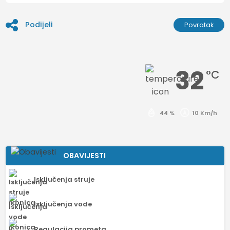
Podijeli
Povratak
32
°C
44 %
10 Km/h
OBAVIJESTI
Isključenja struje
Isključenja vode
Regulacija prometa